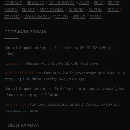
PORSCHE
#
RENAULT
#
ROLLS-ROYCE
#
SAAB
#
SEAT
#
SERES
#
SKODA
#
SMART
#
SSANGYONG
#
SUBARU
#
SUZUKI
#
TESLA
#
TOYOTA
#
VOLKSWAGEN
#
VOLVO
#
XPENG
#
ZEEKR
ΠΡΟΣΦΑΤΑ ΣΧΟΛΙΑ
Nίκος Ι. Mαρινόπουλος
στο
Nissan Micra 150 PS 52 kWh [test
drive]
Γιώργος
στο
Nissan Micra 150 PS 52 kWh [test drive]
ΦΩΤΙΟΣ ΣΠΑΘΗΣ
στο
Νέο Audi Q9: Το μεγαλύτερο Audi όλων των
εποχών με V6 diesel και τεχνολογία αιχμής
Nίκος Ι. Mαρινόπουλος
στο
Γιατί όλοι οι κατασκευαστές επιλέγουν
πλέον τον κινητήρα 1.5 Turbo;
Stav Tsim
στο
Γιατί όλοι οι κατασκευαστές επιλέγουν πλέον τον
κινητήρα 1.5 Turbo;
ΠΟΙΟΙ ΓΡΑΦΟΥΝ