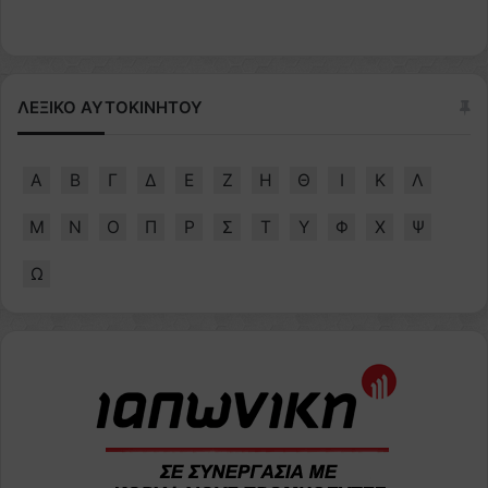
ΛΕΞΙΚΟ ΑΥΤΟΚΙΝΗΤΟΥ
Α
Β
Γ
Δ
Ε
Ζ
Η
Θ
Ι
Κ
Λ
Μ
Ν
Ο
Π
Ρ
Σ
Τ
Υ
Φ
Χ
Ψ
Ω