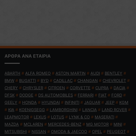
ΑΡΘΡΑ ΑΝΑ ΕΤΑΙΡΙΑ
ABARTH
#
ALFA ROMEO
#
ASTON MARTIN
#
AUDI
#
BENTLEY
#
BMW
#
BUGATTI
#
BYD
#
CADILLAC
#
CHANGAN
#
CHEVROLET
#
CHERY
#
CHRYSLER
#
CITROEN
#
CORVETTE
#
CUPRA
#
DACIA
#
DFSK
#
DODGE
#
DS AUTOMOBILES
#
FERRARI
#
FIAT
#
FORD
#
GEELY
#
HONDA
#
HYUNDAI
#
INFINITI
#
JAGUAR
#
JEEP
#
KGM
#
KIA
#
KOENIGSEGG
#
LAMBORGHINI
#
LANCIA
#
LAND ROVER
#
LEAPMOTOR
#
LEXUS
#
LOTUS
#
LYNK & CO
#
MASERATI
#
MAZDA
#
MCLAREN
#
MERCEDES-BENZ
#
MG MOTOR
#
MINI
#
MITSUBISHI
#
NISSAN
#
OMODA & JAECOO
#
OPEL
#
PEUGEOT
#