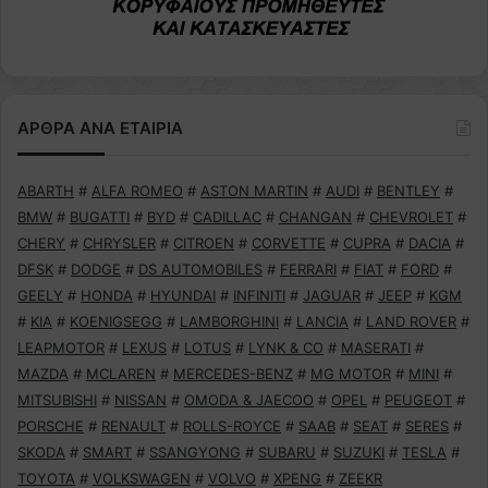
ΑΡΘΡΑ ΑΝΑ ΕΤΑΙΡΙΑ
ABARTH
#
ALFA ROMEO
#
ASTON MARTIN
#
AUDI
#
BENTLEY
#
BMW
#
BUGATTI
#
BYD
#
CADILLAC
#
CHANGAN
#
CHEVROLET
#
CHERY
#
CHRYSLER
#
CITROEN
#
CORVETTE
#
CUPRA
#
DACIA
#
DFSK
#
DODGE
#
DS AUTOMOBILES
#
FERRARI
#
FIAT
#
FORD
#
GEELY
#
HONDA
#
HYUNDAI
#
INFINITI
#
JAGUAR
#
JEEP
#
KGM
#
KIA
#
KOENIGSEGG
#
LAMBORGHINI
#
LANCIA
#
LAND ROVER
#
LEAPMOTOR
#
LEXUS
#
LOTUS
#
LYNK & CO
#
MASERATI
#
MAZDA
#
MCLAREN
#
MERCEDES-BENZ
#
MG MOTOR
#
MINI
#
MITSUBISHI
#
NISSAN
#
OMODA & JAECOO
#
OPEL
#
PEUGEOT
#
PORSCHE
#
RENAULT
#
ROLLS-ROYCE
#
SAAB
#
SEAT
#
SERES
#
SKODA
#
SMART
#
SSANGYONG
#
SUBARU
#
SUZUKI
#
TESLA
#
TOYOTA
#
VOLKSWAGEN
#
VOLVO
#
XPENG
#
ZEEKR