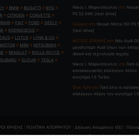
Nίκος Ι. Mαρινόπουλος
στο
Nissan
EY
#
BMW
#
BUGATTI
#
BYD
#
PS 52 kWh [test drive]
R
#
CITROEN
#
CORVETTE
#
RRARI
#
FIAT
#
FORD
#
GEELY
#
Γιώργος
στο
Nissan Micra 150 PS
IA
#
KOENIGSEGG
#
[test drive]
EXUS
#
LOTUS
#
LYNK & CO
#
ΦΩΤΙΟΣ ΣΠΑΘΗΣ
στο
Νέο Audi Q9
 MOTOR
#
MINI
#
MITSUBISHI
#
μεγαλύτερο Audi όλων των εποχ
HE
#
RENAULT
#
ROLLS-ROYCE
#
diesel και τεχνολογία αιχμής
SUBARU
#
SUZUKI
#
TESLA
#
Nίκος Ι. Mαρινόπουλος
στο
Γιατί ό
κατασκευαστές επιλέγουν πλέον 
κινητήρα 1.5 Turbo;
Stav Tsim
στο
Γιατί όλοι οι κατασ
επιλέγουν πλέον τον κινητήρα 1.5
ΡΟΙ ΧΡΗΣΗΣ
|
ΠΟΛΙΤΙΚΗ ΑΠΟΡΡΗΤΟΥ
|
Δήλωση Απορρήτου (ΕΕ)
|
Πολιτι
ται η χρήση ή επανεκπομπή, μετά ή άνευ επεξεργασίας, χωρίς γραπτή 