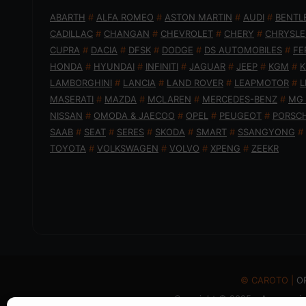
ABARTH
#
ALFA ROMEO
#
ASTON MARTIN
#
AUDI
#
BENTL
CADILLAC
#
CHANGAN
#
CHEVROLET
#
CHERY
#
CHRYSLE
CUPRA
#
DACIA
#
DFSK
#
DODGE
#
DS AUTOMOBILES
#
FE
HONDA
#
HYUNDAI
#
INFINITI
#
JAGUAR
#
JEEP
#
KGM
#
K
LAMBORGHINI
#
LANCIA
#
LAND ROVER
#
LEAPMOTOR
#
L
MASERATI
#
MAZDA
#
MCLAREN
#
MERCEDES-BENZ
#
MG
NISSAN
#
OMODA & JAECOO
#
OPEL
#
PEUGEOT
#
PORSC
SAAB
#
SEAT
#
SERES
#
SKODA
#
SMART
#
SSANGYONG
#
TOYOTA
#
VOLKSWAGEN
#
VOLVO
#
XPENG
#
ZEEKR
© CAROTO |
Ο
Copyright © 2025 - Απαγορεύε