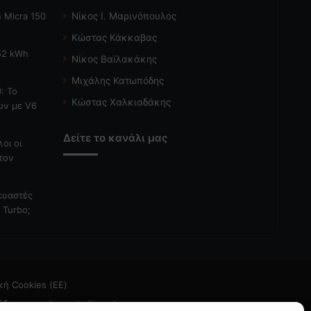
 Micra 150
Νίκος Ι. Μαρινόπουλος
Κώστας Κάκκαβας
 52 kWh
Νίκος Βαϊλακάκης
Μιχάλης Κατωπόδης
: Το
Κώστας Χαλκιαδάκης
ών με V6
Δείτε το κανάλι μας
λοι οι
τον
κευαστές
 Turbo;
κή Cookies (ΕΕ)
άδεια
- email: caroto@caroto.gr