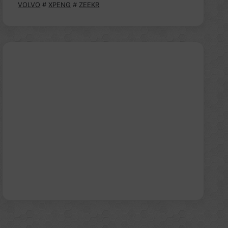
VOLVO
#
XPENG
#
ZEEKR