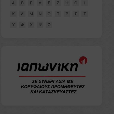
Α
Β
Γ
Δ
Ε
Ζ
Η
Θ
Ι
Κ
Λ
Μ
Ν
Ο
Π
Ρ
Σ
Τ
Υ
Φ
Χ
Ψ
Ω