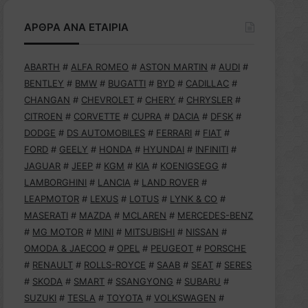
ΑΡΘΡΑ ΑΝΑ ΕΤΑΙΡΙΑ
ABARTH
#
ALFA ROMEO
#
ASTON MARTIN
#
AUDI
#
BENTLEY
#
BMW
#
BUGATTI
#
BYD
#
CADILLAC
#
CHANGAN
#
CHEVROLET
#
CHERY
#
CHRYSLER
#
CITROEN
#
CORVETTE
#
CUPRA
#
DACIA
#
DFSK
#
DODGE
#
DS AUTOMOBILES
#
FERRARI
#
FIAT
#
FORD
#
GEELY
#
HONDA
#
HYUNDAI
#
INFINITI
#
JAGUAR
#
JEEP
#
KGM
#
KIA
#
KOENIGSEGG
#
LAMBORGHINI
#
LANCIA
#
LAND ROVER
#
LEAPMOTOR
#
LEXUS
#
LOTUS
#
LYNK & CO
#
MASERATI
#
MAZDA
#
MCLAREN
#
MERCEDES-BENZ
#
MG MOTOR
#
MINI
#
MITSUBISHI
#
NISSAN
#
OMODA & JAECOO
#
OPEL
#
PEUGEOT
#
PORSCHE
#
RENAULT
#
ROLLS-ROYCE
#
SAAB
#
SEAT
#
SERES
#
SKODA
#
SMART
#
SSANGYONG
#
SUBARU
#
SUZUKI
#
TESLA
#
TOYOTA
#
VOLKSWAGEN
#