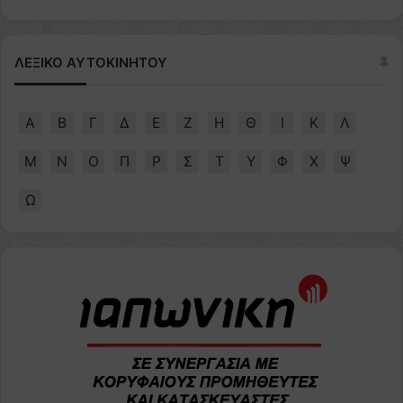
ΛΕΞΙΚΟ ΑΥΤΟΚΙΝΗΤΟΥ
Α
Β
Γ
Δ
Ε
Ζ
Η
Θ
Ι
Κ
Λ
Μ
Ν
Ο
Π
Ρ
Σ
Τ
Υ
Φ
Χ
Ψ
Ω