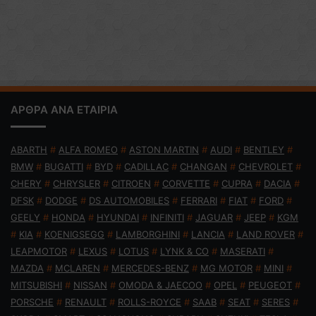
ΑΡΘΡΑ ΑΝΑ ΕΤΑΙΡΙΑ
ABARTH
#
ALFA ROMEO
#
ASTON MARTIN
#
AUDI
#
BENTLEY
#
BMW
#
BUGATTI
#
BYD
#
CADILLAC
#
CHANGAN
#
CHEVROLET
#
CHERY
#
CHRYSLER
#
CITROEN
#
CORVETTE
#
CUPRA
#
DACIA
#
DFSK
#
DODGE
#
DS AUTOMOBILES
#
FERRARI
#
FIAT
#
FORD
#
GEELY
#
HONDA
#
HYUNDAI
#
INFINITI
#
JAGUAR
#
JEEP
#
KGM
#
KIA
#
KOENIGSEGG
#
LAMBORGHINI
#
LANCIA
#
LAND ROVER
#
LEAPMOTOR
#
LEXUS
#
LOTUS
#
LYNK & CO
#
MASERATI
#
MAZDA
#
MCLAREN
#
MERCEDES-BENZ
#
MG MOTOR
#
MINI
#
MITSUBISHI
#
NISSAN
#
OMODA & JAECOO
#
OPEL
#
PEUGEOT
#
PORSCHE
#
RENAULT
#
ROLLS-ROYCE
#
SAAB
#
SEAT
#
SERES
#