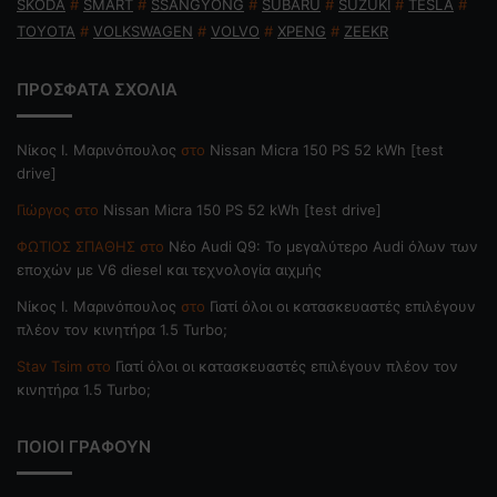
SKODA
#
SMART
#
SSANGYONG
#
SUBARU
#
SUZUKI
#
TESLA
#
TOYOTA
#
VOLKSWAGEN
#
VOLVO
#
XPENG
#
ZEEKR
ΠΡΟΣΦΑΤΑ ΣΧΟΛΙΑ
Nίκος Ι. Mαρινόπουλος
στο
Nissan Micra 150 PS 52 kWh [test
drive]
Γιώργος
στο
Nissan Micra 150 PS 52 kWh [test drive]
ΦΩΤΙΟΣ ΣΠΑΘΗΣ
στο
Νέο Audi Q9: Το μεγαλύτερο Audi όλων των
εποχών με V6 diesel και τεχνολογία αιχμής
Nίκος Ι. Mαρινόπουλος
στο
Γιατί όλοι οι κατασκευαστές επιλέγουν
πλέον τον κινητήρα 1.5 Turbo;
Stav Tsim
στο
Γιατί όλοι οι κατασκευαστές επιλέγουν πλέον τον
κινητήρα 1.5 Turbo;
ΠΟΙΟΙ ΓΡΑΦΟΥΝ