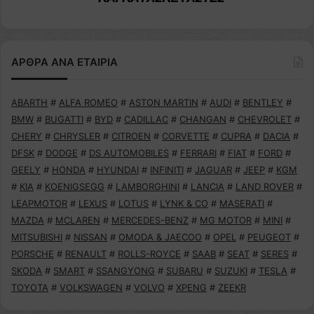
ΑΡΘΡΑ ΑΝΑ ΕΤΑΙΡΙΑ
ABARTH
#
ALFA ROMEO
#
ASTON MARTIN
#
AUDI
#
BENTLEY
#
BMW
#
BUGATTI
#
BYD
#
CADILLAC
#
CHANGAN
#
CHEVROLET
#
CHERY
#
CHRYSLER
#
CITROEN
#
CORVETTE
#
CUPRA
#
DACIA
#
DFSK
#
DODGE
#
DS AUTOMOBILES
#
FERRARI
#
FIAT
#
FORD
#
GEELY
#
HONDA
#
HYUNDAI
#
INFINITI
#
JAGUAR
#
JEEP
#
KGM
#
KIA
#
KOENIGSEGG
#
LAMBORGHINI
#
LANCIA
#
LAND ROVER
#
LEAPMOTOR
#
LEXUS
#
LOTUS
#
LYNK & CO
#
MASERATI
#
MAZDA
#
MCLAREN
#
MERCEDES-BENZ
#
MG MOTOR
#
MINI
#
MITSUBISHI
#
NISSAN
#
OMODA & JAECOO
#
OPEL
#
PEUGEOT
#
PORSCHE
#
RENAULT
#
ROLLS-ROYCE
#
SAAB
#
SEAT
#
SERES
#
SKODA
#
SMART
#
SSANGYONG
#
SUBARU
#
SUZUKI
#
TESLA
#
TOYOTA
#
VOLKSWAGEN
#
VOLVO
#
XPENG
#
ZEEKR