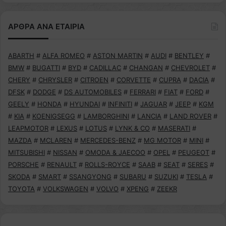
ΑΡΘΡΑ ΑΝΑ ΕΤΑΙΡΙΑ
ABARTH
#
ALFA ROMEO
#
ASTON MARTIN
#
AUDI
#
BENTLEY
#
BMW
#
BUGATTI
#
BYD
#
CADILLAC
#
CHANGAN
#
CHEVROLET
#
CHERY
#
CHRYSLER
#
CITROEN
#
CORVETTE
#
CUPRA
#
DACIA
#
DFSK
#
DODGE
#
DS AUTOMOBILES
#
FERRARI
#
FIAT
#
FORD
#
GEELY
#
HONDA
#
HYUNDAI
#
INFINITI
#
JAGUAR
#
JEEP
#
KGM
#
KIA
#
KOENIGSEGG
#
LAMBORGHINI
#
LANCIA
#
LAND ROVER
#
LEAPMOTOR
#
LEXUS
#
LOTUS
#
LYNK & CO
#
MASERATI
#
MAZDA
#
MCLAREN
#
MERCEDES-BENZ
#
MG MOTOR
#
MINI
#
MITSUBISHI
#
NISSAN
#
OMODA & JAECOO
#
OPEL
#
PEUGEOT
#
PORSCHE
#
RENAULT
#
ROLLS-ROYCE
#
SAAB
#
SEAT
#
SERES
#
SKODA
#
SMART
#
SSANGYONG
#
SUBARU
#
SUZUKI
#
TESLA
#
TOYOTA
#
VOLKSWAGEN
#
VOLVO
#
XPENG
#
ZEEKR