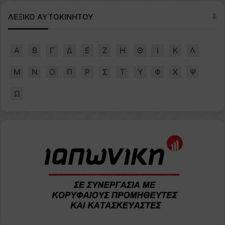
ΛΕΞΙΚΟ ΑΥΤΟΚΙΝΗΤΟΥ
Α
Β
Γ
Δ
Ε
Ζ
Η
Θ
Ι
Κ
Λ
Μ
Ν
Ο
Π
Ρ
Σ
Τ
Υ
Φ
Χ
Ψ
Ω