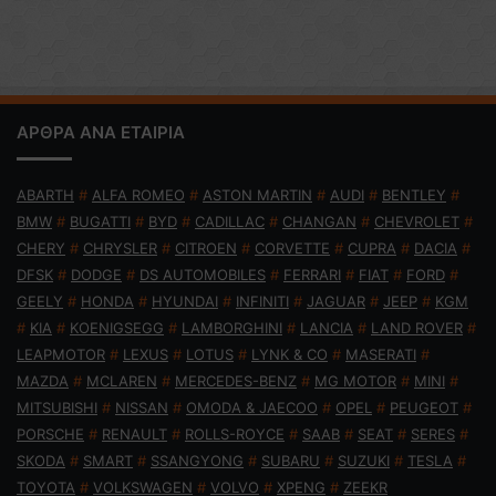
ΑΡΘΡΑ ΑΝΑ ΕΤΑΙΡΙΑ
ABARTH
#
ALFA ROMEO
#
ASTON MARTIN
#
AUDI
#
BENTLEY
#
BMW
#
BUGATTI
#
BYD
#
CADILLAC
#
CHANGAN
#
CHEVROLET
#
CHERY
#
CHRYSLER
#
CITROEN
#
CORVETTE
#
CUPRA
#
DACIA
#
DFSK
#
DODGE
#
DS AUTOMOBILES
#
FERRARI
#
FIAT
#
FORD
#
GEELY
#
HONDA
#
HYUNDAI
#
INFINITI
#
JAGUAR
#
JEEP
#
KGM
#
KIA
#
KOENIGSEGG
#
LAMBORGHINI
#
LANCIA
#
LAND ROVER
#
LEAPMOTOR
#
LEXUS
#
LOTUS
#
LYNK & CO
#
MASERATI
#
MAZDA
#
MCLAREN
#
MERCEDES-BENZ
#
MG MOTOR
#
MINI
#
MITSUBISHI
#
NISSAN
#
OMODA & JAECOO
#
OPEL
#
PEUGEOT
#
PORSCHE
#
RENAULT
#
ROLLS-ROYCE
#
SAAB
#
SEAT
#
SERES
#
SKODA
#
SMART
#
SSANGYONG
#
SUBARU
#
SUZUKI
#
TESLA
#
TOYOTA
#
VOLKSWAGEN
#
VOLVO
#
XPENG
#
ZEEKR