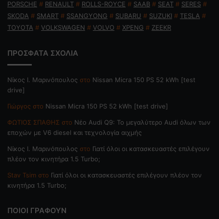
PORSCHE
#
RENAULT
#
ROLLS-ROYCE
#
SAAB
#
SEAT
#
SERES
#
SKODA
#
SMART
#
SSANGYONG
#
SUBARU
#
SUZUKI
#
TESLA
#
TOYOTA
#
VOLKSWAGEN
#
VOLVO
#
XPENG
#
ZEEKR
ΠΡΟΣΦΑΤΑ ΣΧΟΛΙΑ
Nίκος Ι. Mαρινόπουλος
στο
Nissan Micra 150 PS 52 kWh [test
drive]
Γιώργος
στο
Nissan Micra 150 PS 52 kWh [test drive]
ΦΩΤΙΟΣ ΣΠΑΘΗΣ
στο
Νέο Audi Q9: Το μεγαλύτερο Audi όλων των
εποχών με V6 diesel και τεχνολογία αιχμής
Nίκος Ι. Mαρινόπουλος
στο
Γιατί όλοι οι κατασκευαστές επιλέγουν
πλέον τον κινητήρα 1.5 Turbo;
Stav Tsim
στο
Γιατί όλοι οι κατασκευαστές επιλέγουν πλέον τον
κινητήρα 1.5 Turbo;
ΠΟΙΟΙ ΓΡΑΦΟΥΝ