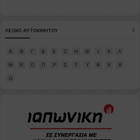
ΛΕΞΙΚΟ ΑΥΤΟΚΙΝΗΤΟΥ
Α
Β
Γ
Δ
Ε
Ζ
Η
Θ
Ι
Κ
Λ
Μ
Ν
Ο
Π
Ρ
Σ
Τ
Υ
Φ
Χ
Ψ
Ω