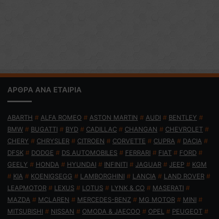
ΑΡΘΡΑ ΑΝΑ ΕΤΑΙΡΙΑ
ABARTH
#
ALFA ROMEO
#
ASTON MARTIN
#
AUDI
#
BENTLEY
#
BMW
#
BUGATTI
#
BYD
#
CADILLAC
#
CHANGAN
#
CHEVROLET
#
CHERY
#
CHRYSLER
#
CITROEN
#
CORVETTE
#
CUPRA
#
DACIA
#
DFSK
#
DODGE
#
DS AUTOMOBILES
#
FERRARI
#
FIAT
#
FORD
#
GEELY
#
HONDA
#
HYUNDAI
#
INFINITI
#
JAGUAR
#
JEEP
#
KGM
#
KIA
#
KOENIGSEGG
#
LAMBORGHINI
#
LANCIA
#
LAND ROVER
#
LEAPMOTOR
#
LEXUS
#
LOTUS
#
LYNK & CO
#
MASERATI
#
MAZDA
#
MCLAREN
#
MERCEDES-BENZ
#
MG MOTOR
#
MINI
#
MITSUBISHI
#
NISSAN
#
OMODA & JAECOO
#
OPEL
#
PEUGEOT
#