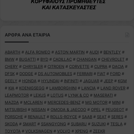
ΑΡΘΡΑ ΑΝΑ ΕΤΑΙΡΙΑ
ABARTH
#
ALFA ROMEO
#
ASTON MARTIN
#
AUDI
#
BENTLEY
#
BMW
#
BUGATTI
#
BYD
#
CADILLAC
#
CHANGAN
#
CHEVROLET
#
CHERY
#
CHRYSLER
#
CITROEN
#
CORVETTE
#
CUPRA
#
DACIA
#
DFSK
#
DODGE
#
DS AUTOMOBILES
#
FERRARI
#
FIAT
#
FORD
#
GEELY
#
HONDA
#
HYUNDAI
#
INFINITI
#
JAGUAR
#
JEEP
#
KGM
#
KIA
#
KOENIGSEGG
#
LAMBORGHINI
#
LANCIA
#
LAND ROVER
#
LEAPMOTOR
#
LEXUS
#
LOTUS
#
LYNK & CO
#
MASERATI
#
MAZDA
#
MCLAREN
#
MERCEDES-BENZ
#
MG MOTOR
#
MINI
#
MITSUBISHI
#
NISSAN
#
OMODA & JAECOO
#
OPEL
#
PEUGEOT
#
PORSCHE
#
RENAULT
#
ROLLS-ROYCE
#
SAAB
#
SEAT
#
SERES
#
SKODA
#
SMART
#
SSANGYONG
#
SUBARU
#
SUZUKI
#
TESLA
#
TOYOTA
#
VOLKSWAGEN
#
VOLVO
#
XPENG
#
ZEEKR