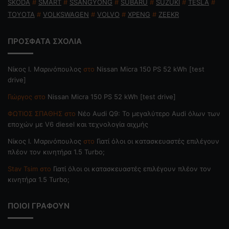
SKODA
#
SMART
#
SSANGYONG
#
SUBARU
#
SUZUKI
#
TESLA
#
TOYOTA
#
VOLKSWAGEN
#
VOLVO
#
XPENG
#
ZEEKR
ΠΡΟΣΦΑΤΑ ΣΧΟΛΙΑ
Nίκος Ι. Mαρινόπουλος
στο
Nissan Micra 150 PS 52 kWh [test
drive]
Γιώργος
στο
Nissan Micra 150 PS 52 kWh [test drive]
ΦΩΤΙΟΣ ΣΠΑΘΗΣ
στο
Νέο Audi Q9: Το μεγαλύτερο Audi όλων των
εποχών με V6 diesel και τεχνολογία αιχμής
Nίκος Ι. Mαρινόπουλος
στο
Γιατί όλοι οι κατασκευαστές επιλέγουν
πλέον τον κινητήρα 1.5 Turbo;
Stav Tsim
στο
Γιατί όλοι οι κατασκευαστές επιλέγουν πλέον τον
κινητήρα 1.5 Turbo;
ΠΟΙΟΙ ΓΡΑΦΟΥΝ