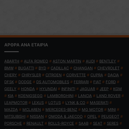
ΑΡΘΡΑ ΑΝΑ ΕΤΑΙΡΙΑ
ABARTH
#
ALFA ROMEO
#
ASTON MARTIN
#
AUDI
#
BENTLEY
#
BMW
#
BUGATTI
#
BYD
#
CADILLAC
#
CHANGAN
#
CHEVROLET
#
CHERY
#
CHRYSLER
#
CITROEN
#
CORVETTE
#
CUPRA
#
DACIA
#
DFSK
#
DODGE
#
DS AUTOMOBILES
#
FERRARI
#
FIAT
#
FORD
#
GEELY
#
HONDA
#
HYUNDAI
#
INFINITI
#
JAGUAR
#
JEEP
#
KGM
#
KIA
#
KOENIGSEGG
#
LAMBORGHINI
#
LANCIA
#
LAND ROVER
#
LEAPMOTOR
#
LEXUS
#
LOTUS
#
LYNK & CO
#
MASERATI
#
MAZDA
#
MCLAREN
#
MERCEDES-BENZ
#
MG MOTOR
#
MINI
#
MITSUBISHI
#
NISSAN
#
OMODA & JAECOO
#
OPEL
#
PEUGEOT
#
PORSCHE
#
RENAULT
#
ROLLS-ROYCE
#
SAAB
#
SEAT
#
SERES
#