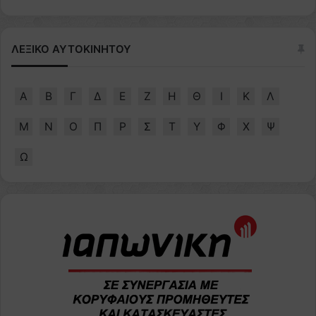
ΛΕΞΙΚΟ ΑΥΤΟΚΙΝΗΤΟΥ
Α
Β
Γ
Δ
Ε
Ζ
Η
Θ
Ι
Κ
Λ
Μ
Ν
Ο
Π
Ρ
Σ
Τ
Υ
Φ
Χ
Ψ
Ω