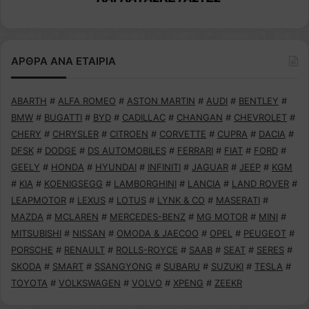
ΑΡΘΡΑ ΑΝΑ ΕΤΑΙΡΙΑ
ABARTH
#
ALFA ROMEO
#
ASTON MARTIN
#
AUDI
#
BENTLEY
#
BMW
#
BUGATTI
#
BYD
#
CADILLAC
#
CHANGAN
#
CHEVROLET
#
CHERY
#
CHRYSLER
#
CITROEN
#
CORVETTE
#
CUPRA
#
DACIA
#
DFSK
#
DODGE
#
DS AUTOMOBILES
#
FERRARI
#
FIAT
#
FORD
#
GEELY
#
HONDA
#
HYUNDAI
#
INFINITI
#
JAGUAR
#
JEEP
#
KGM
#
KIA
#
KOENIGSEGG
#
LAMBORGHINI
#
LANCIA
#
LAND ROVER
#
LEAPMOTOR
#
LEXUS
#
LOTUS
#
LYNK & CO
#
MASERATI
#
MAZDA
#
MCLAREN
#
MERCEDES-BENZ
#
MG MOTOR
#
MINI
#
MITSUBISHI
#
NISSAN
#
OMODA & JAECOO
#
OPEL
#
PEUGEOT
#
PORSCHE
#
RENAULT
#
ROLLS-ROYCE
#
SAAB
#
SEAT
#
SERES
#
SKODA
#
SMART
#
SSANGYONG
#
SUBARU
#
SUZUKI
#
TESLA
#
TOYOTA
#
VOLKSWAGEN
#
VOLVO
#
XPENG
#
ZEEKR