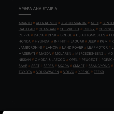
ΑΡΘΡΑ ΑΝΑ ΕΤΑΙΡΙΑ
ABARTH
#
ALFA ROMEO
#
ASTON MARTIN
#
AUDI
#
BENTL
CADILLAC
#
CHANGAN
#
CHEVROLET
#
CHERY
#
CHRYSLE
CUPRA
#
DACIA
#
DFSK
#
DODGE
#
DS AUTOMOBILES
#
FE
HONDA
#
HYUNDAI
#
INFINITI
#
JAGUAR
#
JEEP
#
KGM
#
K
LAMBORGHINI
#
LANCIA
#
LAND ROVER
#
LEAPMOTOR
#
L
MASERATI
#
MAZDA
#
MCLAREN
#
MERCEDES-BENZ
#
MG
NISSAN
#
OMODA & JAECOO
#
OPEL
#
PEUGEOT
#
PORSC
SAAB
#
SEAT
#
SERES
#
SKODA
#
SMART
#
SSANGYONG
#
TOYOTA
#
VOLKSWAGEN
#
VOLVO
#
XPENG
#
ZEEKR