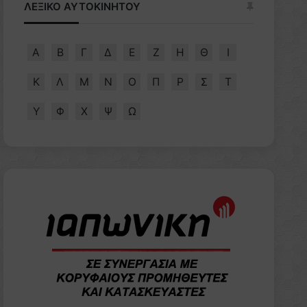
ΛΕΞΙΚΟ ΑΥΤΟΚΙΝΗΤΟΥ
Α
Β
Γ
Δ
Ε
Ζ
Η
Θ
Ι
Κ
Λ
Μ
Ν
Ο
Π
Ρ
Σ
Τ
Υ
Φ
Χ
Ψ
Ω