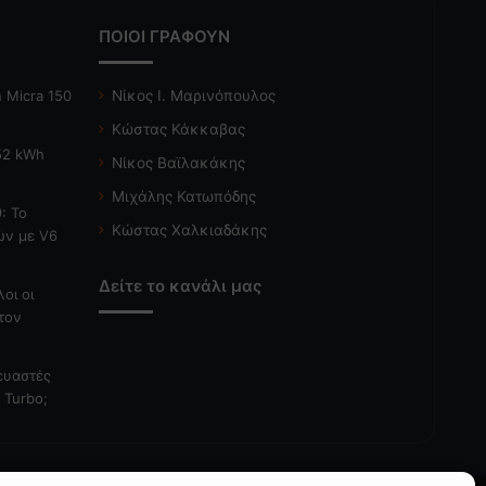
ΠΟΙΟΙ ΓΡΑΦΟΥΝ
 Micra 150
Νίκος Ι. Μαρινόπουλος
Κώστας Κάκκαβας
 52 kWh
Νίκος Βαϊλακάκης
Μιχάλης Κατωπόδης
: Το
Κώστας Χαλκιαδάκης
ών με V6
Δείτε το κανάλι μας
λοι οι
τον
κευαστές
 Turbo;