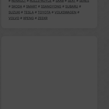
#
RENAULT
#
ROLLS-ROYCE
#
SAAB
#
SEAT
#
SERES
#
SKODA
#
SMART
#
SSANGYONG
#
SUBARU
#
SUZUKI
#
TESLA
#
TOYOTA
#
VOLKSWAGEN
#
VOLVO
#
XPENG
#
ZEEKR