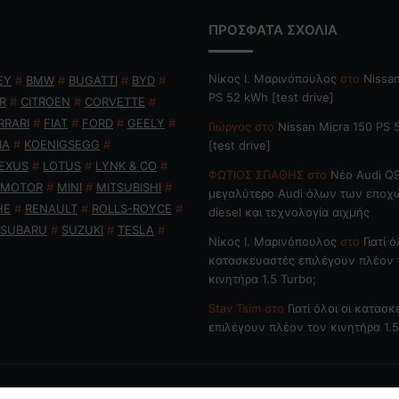
ΠΡΟΣΦΑΤΑ ΣΧΟΛΙΑ
Nίκος Ι. Mαρινόπουλος
στο
Nissan
EY
#
BMW
#
BUGATTI
#
BYD
#
PS 52 kWh [test drive]
R
#
CITROEN
#
CORVETTE
#
RRARI
#
FIAT
#
FORD
#
GEELY
#
Γιώργος
στο
Nissan Micra 150 PS
IA
#
KOENIGSEGG
#
[test drive]
EXUS
#
LOTUS
#
LYNK & CO
#
ΦΩΤΙΟΣ ΣΠΑΘΗΣ
στο
Νέο Audi Q9
 MOTOR
#
MINI
#
MITSUBISHI
#
μεγαλύτερο Audi όλων των εποχ
HE
#
RENAULT
#
ROLLS-ROYCE
#
diesel και τεχνολογία αιχμής
SUBARU
#
SUZUKI
#
TESLA
#
Nίκος Ι. Mαρινόπουλος
στο
Γιατί ό
κατασκευαστές επιλέγουν πλέον 
κινητήρα 1.5 Turbo;
Stav Tsim
στο
Γιατί όλοι οι κατασ
επιλέγουν πλέον τον κινητήρα 1.5