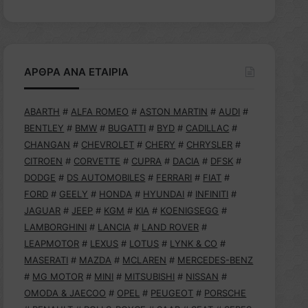
ΑΡΘΡΑ ΑΝΑ ΕΤΑΙΡΙΑ
ABARTH
#
ALFA ROMEO
#
ASTON MARTIN
#
AUDI
#
BENTLEY
#
BMW
#
BUGATTI
#
BYD
#
CADILLAC
#
CHANGAN
#
CHEVROLET
#
CHERY
#
CHRYSLER
#
CITROEN
#
CORVETTE
#
CUPRA
#
DACIA
#
DFSK
#
DODGE
#
DS AUTOMOBILES
#
FERRARI
#
FIAT
#
FORD
#
GEELY
#
HONDA
#
HYUNDAI
#
INFINITI
#
JAGUAR
#
JEEP
#
KGM
#
KIA
#
KOENIGSEGG
#
LAMBORGHINI
#
LANCIA
#
LAND ROVER
#
LEAPMOTOR
#
LEXUS
#
LOTUS
#
LYNK & CO
#
MASERATI
#
MAZDA
#
MCLAREN
#
MERCEDES-BENZ
#
MG MOTOR
#
MINI
#
MITSUBISHI
#
NISSAN
#
OMODA & JAECOO
#
OPEL
#
PEUGEOT
#
PORSCHE