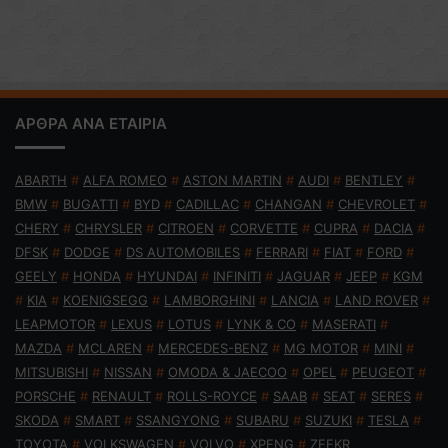
ΑΡΘΡΑ ΑΝΑ ΕΤΑΙΡΙΑ
ABARTH
#
ALFA ROMEO
#
ASTON MARTIN
#
AUDI
#
BENTLEY
#
BMW
#
BUGATTI
#
BYD
#
CADILLAC
#
CHANGAN
#
CHEVROLET
#
CHERY
#
CHRYSLER
#
CITROEN
#
CORVETTE
#
CUPRA
#
DACIA
#
DFSK
#
DODGE
#
DS AUTOMOBILES
#
FERRARI
#
FIAT
#
FORD
#
GEELY
#
HONDA
#
HYUNDAI
#
INFINITI
#
JAGUAR
#
JEEP
#
KGM
#
KIA
#
KOENIGSEGG
#
LAMBORGHINI
#
LANCIA
#
LAND ROVER
#
LEAPMOTOR
#
LEXUS
#
LOTUS
#
LYNK & CO
#
MASERATI
#
MAZDA
#
MCLAREN
#
MERCEDES-BENZ
#
MG MOTOR
#
MINI
#
MITSUBISHI
#
NISSAN
#
OMODA & JAECOO
#
OPEL
#
PEUGEOT
#
PORSCHE
#
RENAULT
#
ROLLS-ROYCE
#
SAAB
#
SEAT
#
SERES
#
SKODA
#
SMART
#
SSANGYONG
#
SUBARU
#
SUZUKI
#
TESLA
#
TOYOTA
#
VOLKSWAGEN
#
VOLVO
#
XPENG
#
ZEEKR