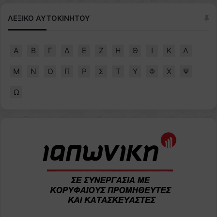
ΛΕΞΙΚΟ ΑΥΤΟΚΙΝΗΤΟΥ
Α
Β
Γ
Δ
Ε
Ζ
Η
Θ
Ι
Κ
Λ
Μ
Ν
Ο
Π
Ρ
Σ
Τ
Υ
Φ
Χ
Ψ
Ω