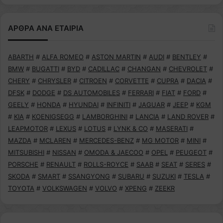
ΑΡΘΡΑ ΑΝΑ ΕΤΑΙΡΙΑ
ABARTH
#
ALFA ROMEO
#
ASTON MARTIN
#
AUDI
#
BENTLEY
#
BMW
#
BUGATTI
#
BYD
#
CADILLAC
#
CHANGAN
#
CHEVROLET
#
CHERY
#
CHRYSLER
#
CITROEN
#
CORVETTE
#
CUPRA
#
DACIA
#
DFSK
#
DODGE
#
DS AUTOMOBILES
#
FERRARI
#
FIAT
#
FORD
#
GEELY
#
HONDA
#
HYUNDAI
#
INFINITI
#
JAGUAR
#
JEEP
#
KGM
#
KIA
#
KOENIGSEGG
#
LAMBORGHINI
#
LANCIA
#
LAND ROVER
#
LEAPMOTOR
#
LEXUS
#
LOTUS
#
LYNK & CO
#
MASERATI
#
MAZDA
#
MCLAREN
#
MERCEDES-BENZ
#
MG MOTOR
#
MINI
#
MITSUBISHI
#
NISSAN
#
OMODA & JAECOO
#
OPEL
#
PEUGEOT
#
PORSCHE
#
RENAULT
#
ROLLS-ROYCE
#
SAAB
#
SEAT
#
SERES
#
SKODA
#
SMART
#
SSANGYONG
#
SUBARU
#
SUZUKI
#
TESLA
#
TOYOTA
#
VOLKSWAGEN
#
VOLVO
#
XPENG
#
ZEEKR