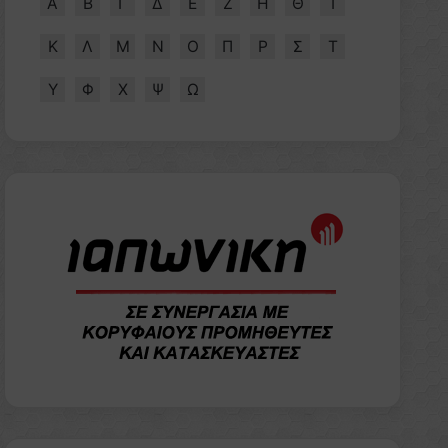
Α
Β
Γ
Δ
Ε
Ζ
Η
Θ
Ι
Κ
Λ
Μ
Ν
Ο
Π
Ρ
Σ
Τ
Υ
Φ
Χ
Ψ
Ω