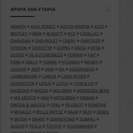
ΑΡΘΡΑ ΑΝΑ ΕΤΑΙΡΙΑ
ABARTH
#
ALFA ROMEO
#
ASTON MARTIN
#
AUDI
#
BENTLEY
#
BMW
#
BUGATTI
#
BYD
#
CADILLAC
#
CHANGAN
#
CHEVROLET
#
CHERY
#
CHRYSLER
#
CITROEN
#
CORVETTE
#
CUPRA
#
DACIA
#
DFSK
#
DODGE
#
DS AUTOMOBILES
#
FERRARI
#
FIAT
#
FORD
#
GEELY
#
HONDA
#
HYUNDAI
#
INFINITI
#
JAGUAR
#
JEEP
#
KGM
#
KIA
#
KOENIGSEGG
#
LAMBORGHINI
#
LANCIA
#
LAND ROVER
#
LEAPMOTOR
#
LEXUS
#
LOTUS
#
LYNK & CO
#
MASERATI
#
MAZDA
#
MCLAREN
#
MERCEDES-BENZ
#
MG MOTOR
#
MINI
#
MITSUBISHI
#
NISSAN
#
OMODA & JAECOO
#
OPEL
#
PEUGEOT
#
PORSCHE
#
RENAULT
#
ROLLS-ROYCE
#
SAAB
#
SEAT
#
SERES
#
SKODA
#
SMART
#
SSANGYONG
#
SUBARU
#
SUZUKI
#
TESLA
#
TOYOTA
#
VOLKSWAGEN
#