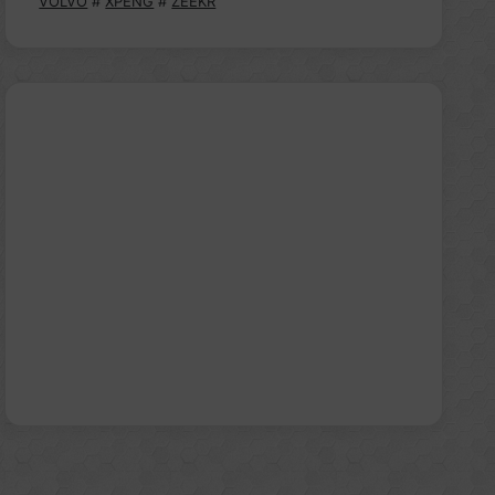
VOLVO
#
XPENG
#
ZEEKR