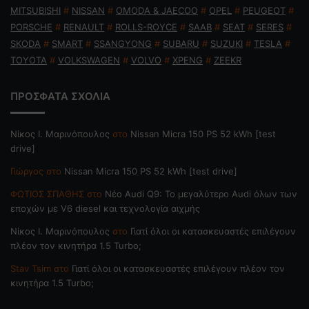
MITSUBISHI
#
NISSAN
#
OMODA & JAECOO
#
OPEL
#
PEUGEOT
#
PORSCHE
#
RENAULT
#
ROLLS-ROYCE
#
SAAB
#
SEAT
#
SERES
#
SKODA
#
SMART
#
SSANGYONG
#
SUBARU
#
SUZUKI
#
TESLA
#
TOYOTA
#
VOLKSWAGEN
#
VOLVO
#
XPENG
#
ZEEKR
ΠΡΟΣΦΑΤΑ ΣΧΟΛΙΑ
Nίκος Ι. Mαρινόπουλος
στο
Nissan Micra 150 PS 52 kWh [test
drive]
Γιώργος
στο
Nissan Micra 150 PS 52 kWh [test drive]
ΦΩΤΙΟΣ ΣΠΑΘΗΣ
στο
Νέο Audi Q9: Το μεγαλύτερο Audi όλων των
εποχών με V6 diesel και τεχνολογία αιχμής
Nίκος Ι. Mαρινόπουλος
στο
Γιατί όλοι οι κατασκευαστές επιλέγουν
πλέον τον κινητήρα 1.5 Turbo;
Stav Tsim
στο
Γιατί όλοι οι κατασκευαστές επιλέγουν πλέον τον
κινητήρα 1.5 Turbo;