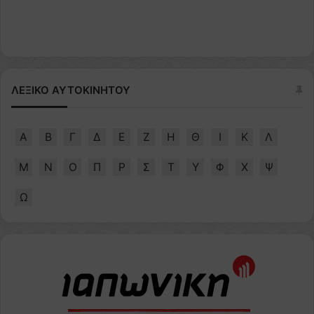
ΛΕΞΙΚΟ ΑΥΤΟΚΙΝΗΤΟΥ
Α
Β
Γ
Δ
Ε
Ζ
Η
Θ
Ι
Κ
Λ
Μ
Ν
Ο
Π
Ρ
Σ
Τ
Υ
Φ
Χ
Ψ
Ω