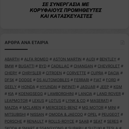
ΑΡΘΡΑ ΑΝΑ ΕΤΑΙΡΙΑ
ABARTH
#
ALFA ROMEO
#
ASTON MARTIN
#
AUDI
#
BENTLEY
#
BMW
#
BUGATTI
#
BYD
#
CADILLAC
#
CHANGAN
#
CHEVROLET
#
CHERY
#
CHRYSLER
#
CITROEN
#
CORVETTE
#
CUPRA
#
DACIA
#
DFSK
#
DODGE
#
DS AUTOMOBILES
#
FERRARI
#
FIAT
#
FORD
#
GEELY
#
HONDA
#
HYUNDAI
#
INFINITI
#
JAGUAR
#
JEEP
#
KGM
#
KIA
#
KOENIGSEGG
#
LAMBORGHINI
#
LANCIA
#
LAND ROVER
#
LEAPMOTOR
#
LEXUS
#
LOTUS
#
LYNK & CO
#
MASERATI
#
MAZDA
#
MCLAREN
#
MERCEDES-BENZ
#
MG MOTOR
#
MINI
#
MITSUBISHI
#
NISSAN
#
OMODA & JAECOO
#
OPEL
#
PEUGEOT
#
PORSCHE
#
RENAULT
#
ROLLS-ROYCE
#
SAAB
#
SEAT
#
SERES
#
SKODA
#
SMART
#
SSANGYONG
#
SUBARU
#
SUZUKI
#
TESLA
#