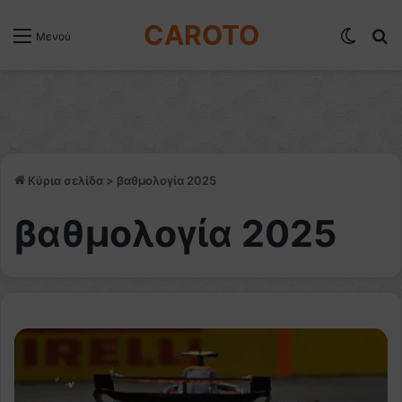
CAROTO
Switch
Α
Μενού
Κύρια σελίδα
>
βαθμολογία 2025
βαθμολογία 2025