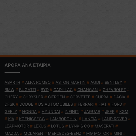
ΑΡΘΡΑ ΑΝΑ ΕΤΑΙΡΙΑ
ABARTH
#
ALFA ROMEO
#
ASTON MARTIN
#
AUDI
#
BENTLEY
#
BMW
#
BUGATTI
#
BYD
#
CADILLAC
#
CHANGAN
#
CHEVROLET
#
CHERY
#
CHRYSLER
#
CITROEN
#
CORVETTE
#
CUPRA
#
DACIA
#
DFSK
#
DODGE
#
DS AUTOMOBILES
#
FERRARI
#
FIAT
#
FORD
#
GEELY
#
HONDA
#
HYUNDAI
#
INFINITI
#
JAGUAR
#
JEEP
#
KGM
#
KIA
#
KOENIGSEGG
#
LAMBORGHINI
#
LANCIA
#
LAND ROVER
#
LEAPMOTOR
#
LEXUS
#
LOTUS
#
LYNK & CO
#
MASERATI
#
MAZDA
#
MCLAREN
#
MERCEDES-BENZ
#
MG MOTOR
#
MINI
#