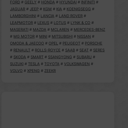
FORD
#
GEELY
#
HONDA
#
HYUNDAI
#
INFINITI
#
JAGUAR
#
JEEP
#
KGM
#
KIA
#
KOENIGSEGG
#
LAMBORGHINI
#
LANCIA
#
LAND ROVER
#
LEAPMOTOR
#
LEXUS
#
LOTUS
#
LYNK & CO
#
MASERATI
#
MAZDA
#
MCLAREN
#
MERCEDES-BENZ
#
MG MOTOR
#
MINI
#
MITSUBISHI
#
NISSAN
#
OMODA & JAECOO
#
OPEL
#
PEUGEOT
#
PORSCHE
#
RENAULT
#
ROLLS-ROYCE
#
SAAB
#
SEAT
#
SERES
#
SKODA
#
SMART
#
SSANGYONG
#
SUBARU
#
SUZUKI
#
TESLA
#
TOYOTA
#
VOLKSWAGEN
#
VOLVO
#
XPENG
#
ZEEKR