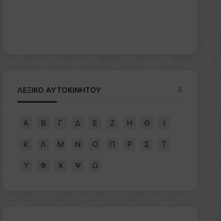
ΛΕΞΙΚΟ ΑΥΤΟΚΙΝΗΤΟΥ
Α
Β
Γ
Δ
Ε
Ζ
Η
Θ
Ι
Κ
Λ
Μ
Ν
Ο
Π
Ρ
Σ
Τ
Υ
Φ
Χ
Ψ
Ω