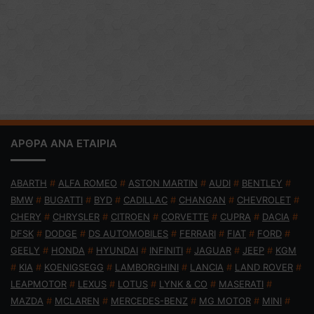
ΑΡΘΡΑ ΑΝΑ ΕΤΑΙΡΙΑ
ABARTH
#
ALFA ROMEO
#
ASTON MARTIN
#
AUDI
#
BENTLEY
#
BMW
#
BUGATTI
#
BYD
#
CADILLAC
#
CHANGAN
#
CHEVROLET
#
CHERY
#
CHRYSLER
#
CITROEN
#
CORVETTE
#
CUPRA
#
DACIA
#
DFSK
#
DODGE
#
DS AUTOMOBILES
#
FERRARI
#
FIAT
#
FORD
#
GEELY
#
HONDA
#
HYUNDAI
#
INFINITI
#
JAGUAR
#
JEEP
#
KGM
#
KIA
#
KOENIGSEGG
#
LAMBORGHINI
#
LANCIA
#
LAND ROVER
#
LEAPMOTOR
#
LEXUS
#
LOTUS
#
LYNK & CO
#
MASERATI
#
MAZDA
#
MCLAREN
#
MERCEDES-BENZ
#
MG MOTOR
#
MINI
#