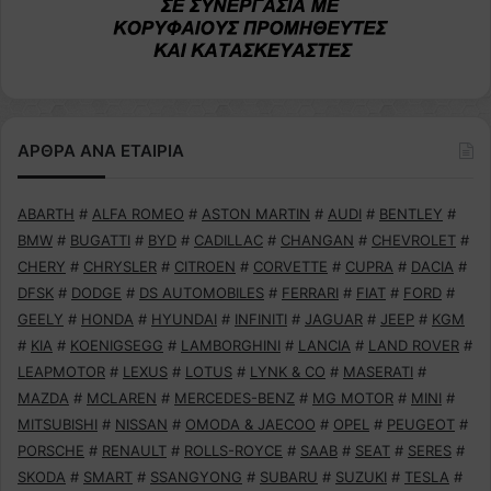
ΑΡΘΡΑ ΑΝΑ ΕΤΑΙΡΙΑ
ABARTH
#
ALFA ROMEO
#
ASTON MARTIN
#
AUDI
#
BENTLEY
#
BMW
#
BUGATTI
#
BYD
#
CADILLAC
#
CHANGAN
#
CHEVROLET
#
CHERY
#
CHRYSLER
#
CITROEN
#
CORVETTE
#
CUPRA
#
DACIA
#
DFSK
#
DODGE
#
DS AUTOMOBILES
#
FERRARI
#
FIAT
#
FORD
#
GEELY
#
HONDA
#
HYUNDAI
#
INFINITI
#
JAGUAR
#
JEEP
#
KGM
#
KIA
#
KOENIGSEGG
#
LAMBORGHINI
#
LANCIA
#
LAND ROVER
#
LEAPMOTOR
#
LEXUS
#
LOTUS
#
LYNK & CO
#
MASERATI
#
MAZDA
#
MCLAREN
#
MERCEDES-BENZ
#
MG MOTOR
#
MINI
#
MITSUBISHI
#
NISSAN
#
OMODA & JAECOO
#
OPEL
#
PEUGEOT
#
PORSCHE
#
RENAULT
#
ROLLS-ROYCE
#
SAAB
#
SEAT
#
SERES
#
SKODA
#
SMART
#
SSANGYONG
#
SUBARU
#
SUZUKI
#
TESLA
#