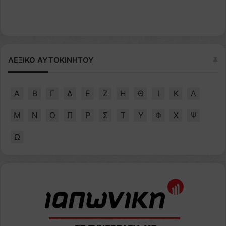
ΛΕΞΙΚΟ ΑΥΤΟΚΙΝΗΤΟΥ
Α
Β
Γ
Δ
Ε
Ζ
Η
Θ
Ι
Κ
Λ
Μ
Ν
Ο
Π
Ρ
Σ
Τ
Υ
Φ
Χ
Ψ
Ω