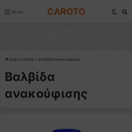
CAROTO
Switch
Α
Μενού
Κύρια σελίδα
>
Βαλβίδα ανακούφισης
Βαλβίδα
ανακούφισης