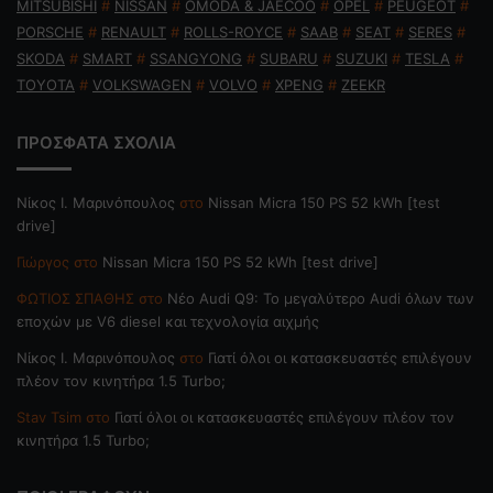
MITSUBISHI
#
NISSAN
#
OMODA & JAECOO
#
OPEL
#
PEUGEOT
#
PORSCHE
#
RENAULT
#
ROLLS-ROYCE
#
SAAB
#
SEAT
#
SERES
#
SKODA
#
SMART
#
SSANGYONG
#
SUBARU
#
SUZUKI
#
TESLA
#
TOYOTA
#
VOLKSWAGEN
#
VOLVO
#
XPENG
#
ZEEKR
ΠΡΟΣΦΑΤΑ ΣΧΟΛΙΑ
Nίκος Ι. Mαρινόπουλος
στο
Nissan Micra 150 PS 52 kWh [test
drive]
Γιώργος
στο
Nissan Micra 150 PS 52 kWh [test drive]
ΦΩΤΙΟΣ ΣΠΑΘΗΣ
στο
Νέο Audi Q9: Το μεγαλύτερο Audi όλων των
εποχών με V6 diesel και τεχνολογία αιχμής
Nίκος Ι. Mαρινόπουλος
στο
Γιατί όλοι οι κατασκευαστές επιλέγουν
πλέον τον κινητήρα 1.5 Turbo;
Stav Tsim
στο
Γιατί όλοι οι κατασκευαστές επιλέγουν πλέον τον
κινητήρα 1.5 Turbo;