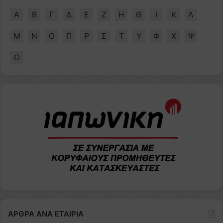
Α
Β
Γ
Δ
Ε
Ζ
Η
Θ
Ι
Κ
Λ
Μ
Ν
Ο
Π
Ρ
Σ
Τ
Υ
Φ
Χ
Ψ
Ω
ΑΡΘΡΑ ΑΝΑ ΕΤΑΙΡΙΑ