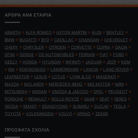
ΑΡΘΡΑ ΑΝΑ ΕΤΑΙΡΙΑ
ABARTH
#
ALFA ROMEO
#
ASTON MARTIN
#
AUDI
#
BENTLEY
#
BMW
#
BUGATTI
#
BYD
#
CADILLAC
#
CHANGAN
#
CHEVROLET
#
CHERY
#
CHRYSLER
#
CITROEN
#
CORVETTE
#
CUPRA
#
DACIA
#
DFSK
#
DODGE
#
DS AUTOMOBILES
#
FERRARI
#
FIAT
#
FORD
#
GEELY
#
HONDA
#
HYUNDAI
#
INFINITI
#
JAGUAR
#
JEEP
#
KGM
#
KIA
#
KOENIGSEGG
#
LAMBORGHINI
#
LANCIA
#
LAND ROVER
#
LEAPMOTOR
#
LEXUS
#
LOTUS
#
LYNK & CO
#
MASERATI
#
MAZDA
#
MCLAREN
#
MERCEDES-BENZ
#
MG MOTOR
#
MINI
#
MITSUBISHI
#
NISSAN
#
OMODA & JAECOO
#
OPEL
#
PEUGEOT
#
PORSCHE
#
RENAULT
#
ROLLS-ROYCE
#
SAAB
#
SEAT
#
SERES
#
SKODA
#
SMART
#
SSANGYONG
#
SUBARU
#
SUZUKI
#
TESLA
#
TOYOTA
#
VOLKSWAGEN
#
VOLVO
#
XPENG
#
ZEEKR
ΠΡΟΣΦΑΤΑ ΣΧΟΛΙΑ