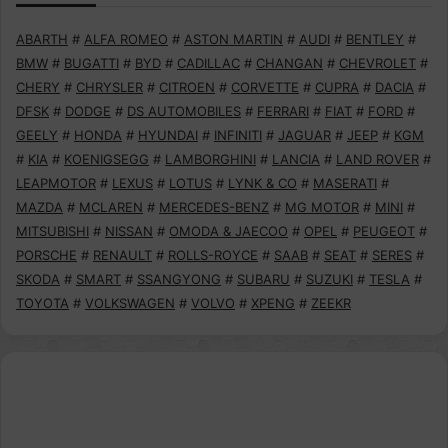
ABARTH
#
ALFA ROMEO
#
ASTON MARTIN
#
AUDI
#
BENTLEY
#
BMW
#
BUGATTI
#
BYD
#
CADILLAC
#
CHANGAN
#
CHEVROLET
#
CHERY
#
CHRYSLER
#
CITROEN
#
CORVETTE
#
CUPRA
#
DACIA
#
DFSK
#
DODGE
#
DS AUTOMOBILES
#
FERRARI
#
FIAT
#
FORD
#
GEELY
#
HONDA
#
HYUNDAI
#
INFINITI
#
JAGUAR
#
JEEP
#
KGM
#
KIA
#
KOENIGSEGG
#
LAMBORGHINI
#
LANCIA
#
LAND ROVER
#
LEAPMOTOR
#
LEXUS
#
LOTUS
#
LYNK & CO
#
MASERATI
#
MAZDA
#
MCLAREN
#
MERCEDES-BENZ
#
MG MOTOR
#
MINI
#
MITSUBISHI
#
NISSAN
#
OMODA & JAECOO
#
OPEL
#
PEUGEOT
#
PORSCHE
#
RENAULT
#
ROLLS-ROYCE
#
SAAB
#
SEAT
#
SERES
#
SKODA
#
SMART
#
SSANGYONG
#
SUBARU
#
SUZUKI
#
TESLA
#
TOYOTA
#
VOLKSWAGEN
#
VOLVO
#
XPENG
#
ZEEKR