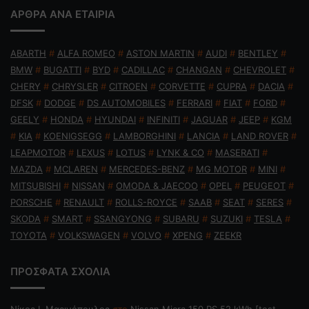
ΑΡΘΡΑ ΑΝΑ ΕΤΑΙΡΙΑ
ABARTH
#
ALFA ROMEO
#
ASTON MARTIN
#
AUDI
#
BENTLEY
#
BMW
#
BUGATTI
#
BYD
#
CADILLAC
#
CHANGAN
#
CHEVROLET
#
CHERY
#
CHRYSLER
#
CITROEN
#
CORVETTE
#
CUPRA
#
DACIA
#
DFSK
#
DODGE
#
DS AUTOMOBILES
#
FERRARI
#
FIAT
#
FORD
#
GEELY
#
HONDA
#
HYUNDAI
#
INFINITI
#
JAGUAR
#
JEEP
#
KGM
#
KIA
#
KOENIGSEGG
#
LAMBORGHINI
#
LANCIA
#
LAND ROVER
#
LEAPMOTOR
#
LEXUS
#
LOTUS
#
LYNK & CO
#
MASERATI
#
MAZDA
#
MCLAREN
#
MERCEDES-BENZ
#
MG MOTOR
#
MINI
#
MITSUBISHI
#
NISSAN
#
OMODA & JAECOO
#
OPEL
#
PEUGEOT
#
PORSCHE
#
RENAULT
#
ROLLS-ROYCE
#
SAAB
#
SEAT
#
SERES
#
SKODA
#
SMART
#
SSANGYONG
#
SUBARU
#
SUZUKI
#
TESLA
#
TOYOTA
#
VOLKSWAGEN
#
VOLVO
#
XPENG
#
ZEEKR
ΠΡΟΣΦΑΤΑ ΣΧΟΛΙΑ
Nίκος Ι. Mαρινόπουλος
στο
Nissan Micra 150 PS 52 kWh [test