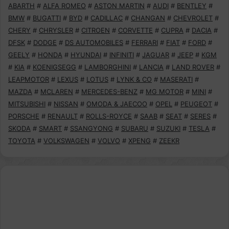
ABARTH
#
ALFA ROMEO
#
ASTON MARTIN
#
AUDI
#
BENTLEY
#
BMW
#
BUGATTI
#
BYD
#
CADILLAC
#
CHANGAN
#
CHEVROLET
#
CHERY
#
CHRYSLER
#
CITROEN
#
CORVETTE
#
CUPRA
#
DACIA
#
DFSK
#
DODGE
#
DS AUTOMOBILES
#
FERRARI
#
FIAT
#
FORD
#
GEELY
#
HONDA
#
HYUNDAI
#
INFINITI
#
JAGUAR
#
JEEP
#
KGM
#
KIA
#
KOENIGSEGG
#
LAMBORGHINI
#
LANCIA
#
LAND ROVER
#
LEAPMOTOR
#
LEXUS
#
LOTUS
#
LYNK & CO
#
MASERATI
#
MAZDA
#
MCLAREN
#
MERCEDES-BENZ
#
MG MOTOR
#
MINI
#
MITSUBISHI
#
NISSAN
#
OMODA & JAECOO
#
OPEL
#
PEUGEOT
#
PORSCHE
#
RENAULT
#
ROLLS-ROYCE
#
SAAB
#
SEAT
#
SERES
#
SKODA
#
SMART
#
SSANGYONG
#
SUBARU
#
SUZUKI
#
TESLA
#
TOYOTA
#
VOLKSWAGEN
#
VOLVO
#
XPENG
#
ZEEKR