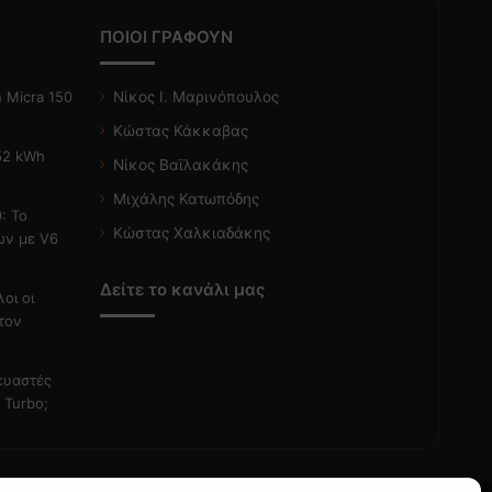
ΠΟΙΟΙ ΓΡΑΦΟΥΝ
 Micra 150
Νίκος Ι. Μαρινόπουλος
Κώστας Κάκκαβας
 52 kWh
Νίκος Βαϊλακάκης
Μιχάλης Κατωπόδης
: Το
Κώστας Χαλκιαδάκης
ών με V6
Δείτε το κανάλι μας
λοι οι
τον
κευαστές
 Turbo;