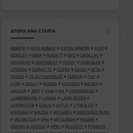
ΑΡΘΡΑ ΑΝΑ ΕΤΑΙΡΙΑ
ABARTH
#
ALFA ROMEO
#
ASTON MARTIN
#
AUDI
#
BENTLEY
#
BMW
#
BUGATTI
#
BYD
#
CADILLAC
#
CHANGAN
#
CHEVROLET
#
CHERY
#
CHRYSLER
#
CITROEN
#
CORVETTE
#
CUPRA
#
DACIA
#
DFSK
#
DODGE
#
DS AUTOMOBILES
#
FERRARI
#
FIAT
#
FORD
#
GEELY
#
HONDA
#
HYUNDAI
#
INFINITI
#
JAGUAR
#
JEEP
#
KGM
#
KIA
#
KOENIGSEGG
#
LAMBORGHINI
#
LANCIA
#
LAND ROVER
#
LEAPMOTOR
#
LEXUS
#
LOTUS
#
LYNK & CO
#
MASERATI
#
MAZDA
#
MCLAREN
#
MERCEDES-BENZ
#
MG MOTOR
#
MINI
#
MITSUBISHI
#
NISSAN
#
OMODA & JAECOO
#
OPEL
#
PEUGEOT
#
PORSCHE