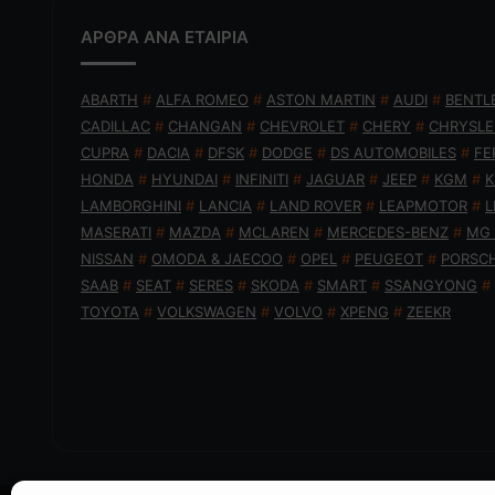
ΑΡΘΡΑ ΑΝΑ ΕΤΑΙΡΙΑ
ABARTH
#
ALFA ROMEO
#
ASTON MARTIN
#
AUDI
#
BENTL
CADILLAC
#
CHANGAN
#
CHEVROLET
#
CHERY
#
CHRYSLE
CUPRA
#
DACIA
#
DFSK
#
DODGE
#
DS AUTOMOBILES
#
FE
HONDA
#
HYUNDAI
#
INFINITI
#
JAGUAR
#
JEEP
#
KGM
#
K
LAMBORGHINI
#
LANCIA
#
LAND ROVER
#
LEAPMOTOR
#
L
MASERATI
#
MAZDA
#
MCLAREN
#
MERCEDES-BENZ
#
MG
NISSAN
#
OMODA & JAECOO
#
OPEL
#
PEUGEOT
#
PORSC
SAAB
#
SEAT
#
SERES
#
SKODA
#
SMART
#
SSANGYONG
#
TOYOTA
#
VOLKSWAGEN
#
VOLVO
#
XPENG
#
ZEEKR