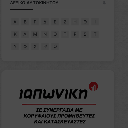
ΛΕΞΙΚΟ ΑΥΤΟΚΙΝΗΤΟΥ
Α
Β
Γ
Δ
Ε
Ζ
Η
Θ
Ι
Κ
Λ
Μ
Ν
Ο
Π
Ρ
Σ
Τ
Υ
Φ
Χ
Ψ
Ω