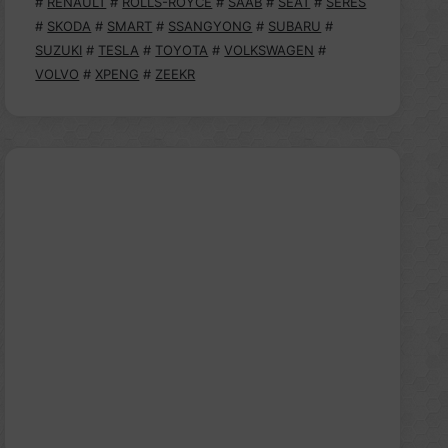
#
RENAULT
#
ROLLS-ROYCE
#
SAAB
#
SEAT
#
SERES
#
SKODA
#
SMART
#
SSANGYONG
#
SUBARU
#
SUZUKI
#
TESLA
#
TOYOTA
#
VOLKSWAGEN
#
VOLVO
#
XPENG
#
ZEEKR