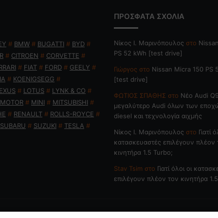
ΠΡΟΣΦΑΤΑ ΣΧΟΛΙΑ
Nίκος Ι. Mαρινόπουλος
στο
Nissan
EY
#
BMW
#
BUGATTI
#
BYD
#
PS 52 kWh [test drive]
R
#
CITROEN
#
CORVETTE
#
RRARI
#
FIAT
#
FORD
#
GEELY
#
Γιώργος
στο
Nissan Micra 150 PS
IA
#
KOENIGSEGG
#
[test drive]
EXUS
#
LOTUS
#
LYNK & CO
#
ΦΩΤΙΟΣ ΣΠΑΘΗΣ
στο
Νέο Audi Q9
 MOTOR
#
MINI
#
MITSUBISHI
#
μεγαλύτερο Audi όλων των εποχ
HE
#
RENAULT
#
ROLLS-ROYCE
#
diesel και τεχνολογία αιχμής
SUBARU
#
SUZUKI
#
TESLA
#
Nίκος Ι. Mαρινόπουλος
στο
Γιατί ό
κατασκευαστές επιλέγουν πλέον 
κινητήρα 1.5 Turbo;
Stav Tsim
στο
Γιατί όλοι οι κατασ
επιλέγουν πλέον τον κινητήρα 1.5