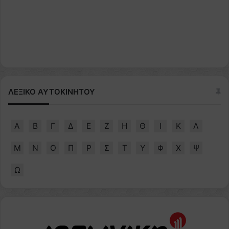
ΛΕΞΙΚΟ ΑΥΤΟΚΙΝΗΤΟΥ
Α
Β
Γ
Δ
Ε
Ζ
Η
Θ
Ι
Κ
Λ
Μ
Ν
Ο
Π
Ρ
Σ
Τ
Υ
Φ
Χ
Ψ
Ω