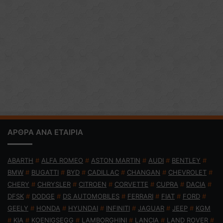
ΑΡΘΡΑ ΑΝΑ ΕΤΑΙΡΙΑ
ABARTH
#
ALFA ROMEO
#
ASTON MARTIN
#
AUDI
#
BENTLEY
#
BMW
#
BUGATTI
#
BYD
#
CADILLAC
#
CHANGAN
#
CHEVROLET
#
CHERY
#
CHRYSLER
#
CITROEN
#
CORVETTE
#
CUPRA
#
DACIA
#
DFSK
#
DODGE
#
DS AUTOMOBILES
#
FERRARI
#
FIAT
#
FORD
#
GEELY
#
HONDA
#
HYUNDAI
#
INFINITI
#
JAGUAR
#
JEEP
#
KGM
#
KIA
#
KOENIGSEGG
#
LAMBORGHINI
#
LANCIA
#
LAND ROVER
#