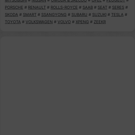
MITSUBISHI
#
NISSAN
#
OMODA & JAECOO
#
OPEL
#
PEUGEOT
#
PORSCHE
#
RENAULT
#
ROLLS-ROYCE
#
SAAB
#
SEAT
#
SERES
#
SKODA
#
SMART
#
SSANGYONG
#
SUBARU
#
SUZUKI
#
TESLA
#
TOYOTA
#
VOLKSWAGEN
#
VOLVO
#
XPENG
#
ZEEKR