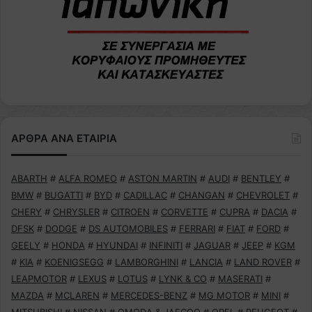
ΑΡΘΡΑ ΑΝΑ ΕΤΑΙΡΙΑ
ABARTH
#
ALFA ROMEO
#
ASTON MARTIN
#
AUDI
#
BENTLEY
#
BMW
#
BUGATTI
#
BYD
#
CADILLAC
#
CHANGAN
#
CHEVROLET
#
CHERY
#
CHRYSLER
#
CITROEN
#
CORVETTE
#
CUPRA
#
DACIA
#
DFSK
#
DODGE
#
DS AUTOMOBILES
#
FERRARI
#
FIAT
#
FORD
#
GEELY
#
HONDA
#
HYUNDAI
#
INFINITI
#
JAGUAR
#
JEEP
#
KGM
#
KIA
#
KOENIGSEGG
#
LAMBORGHINI
#
LANCIA
#
LAND ROVER
#
LEAPMOTOR
#
LEXUS
#
LOTUS
#
LYNK & CO
#
MASERATI
#
MAZDA
#
MCLAREN
#
MERCEDES-BENZ
#
MG MOTOR
#
MINI
#