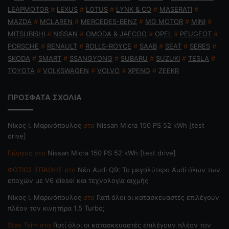
LEAPMOTOR
#
LEXUS
#
LOTUS
#
LYNK & CO
#
MASERATI
#
MAZDA
#
MCLAREN
#
MERCEDES-BENZ
#
MG MOTOR
#
MINI
#
MITSUBISHI
#
NISSAN
#
OMODA & JAECOO
#
OPEL
#
PEUGEOT
#
PORSCHE
#
RENAULT
#
ROLLS-ROYCE
#
SAAB
#
SEAT
#
SERES
#
SKODA
#
SMART
#
SSANGYONG
#
SUBARU
#
SUZUKI
#
TESLA
#
TOYOTA
#
VOLKSWAGEN
#
VOLVO
#
XPENG
#
ZEEKR
ΠΡΟΣΦΑΤΑ ΣΧΟΛΙΑ
Nίκος Ι. Mαρινόπουλος
στο
Nissan Micra 150 PS 52 kWh [test
drive]
Γιώργος
στο
Nissan Micra 150 PS 52 kWh [test drive]
ΦΩΤΙΟΣ ΣΠΑΘΗΣ
στο
Νέο Audi Q9: Το μεγαλύτερο Audi όλων των
εποχών με V6 diesel και τεχνολογία αιχμής
Nίκος Ι. Mαρινόπουλος
στο
Γιατί όλοι οι κατασκευαστές επιλέγουν
πλέον τον κινητήρα 1.5 Turbo;
Stav Tsim
στο
Γιατί όλοι οι κατασκευαστές επιλέγουν πλέον τον