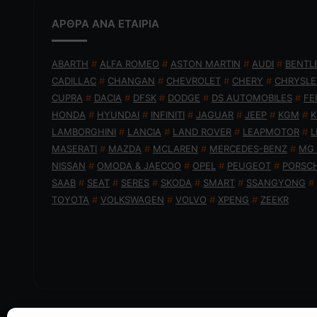
ΑΡΘΡΑ ΑΝΑ ΕΤΑΙΡΙΑ
ABARTH
#
ALFA ROMEO
#
ASTON MARTIN
#
AUDI
#
BENTL
CADILLAC
#
CHANGAN
#
CHEVROLET
#
CHERY
#
CHRYSLE
CUPRA
#
DACIA
#
DFSK
#
DODGE
#
DS AUTOMOBILES
#
FE
HONDA
#
HYUNDAI
#
INFINITI
#
JAGUAR
#
JEEP
#
KGM
#
K
LAMBORGHINI
#
LANCIA
#
LAND ROVER
#
LEAPMOTOR
#
L
MASERATI
#
MAZDA
#
MCLAREN
#
MERCEDES-BENZ
#
MG
NISSAN
#
OMODA & JAECOO
#
OPEL
#
PEUGEOT
#
PORSC
SAAB
#
SEAT
#
SERES
#
SKODA
#
SMART
#
SSANGYONG
#
TOYOTA
#
VOLKSWAGEN
#
VOLVO
#
XPENG
#
ZEEKR