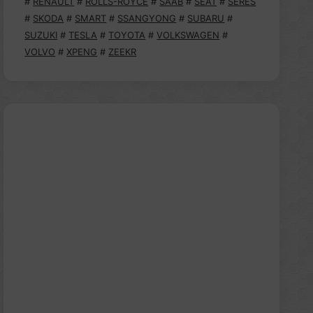
#
RENAULT
#
ROLLS-ROYCE
#
SAAB
#
SEAT
#
SERES
#
SKODA
#
SMART
#
SSANGYONG
#
SUBARU
#
SUZUKI
#
TESLA
#
TOYOTA
#
VOLKSWAGEN
#
VOLVO
#
XPENG
#
ZEEKR