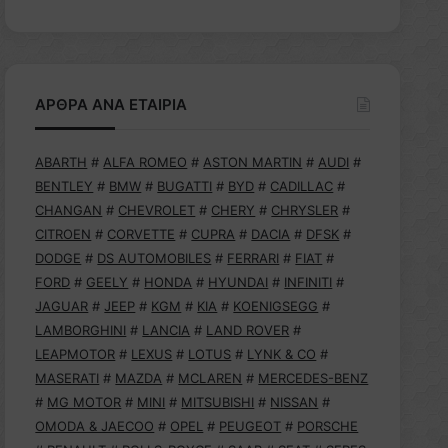
ΑΡΘΡΑ ΑΝΑ ΕΤΑΙΡΙΑ
ABARTH
#
ALFA ROMEO
#
ASTON MARTIN
#
AUDI
#
BENTLEY
#
BMW
#
BUGATTI
#
BYD
#
CADILLAC
#
CHANGAN
#
CHEVROLET
#
CHERY
#
CHRYSLER
#
CITROEN
#
CORVETTE
#
CUPRA
#
DACIA
#
DFSK
#
DODGE
#
DS AUTOMOBILES
#
FERRARI
#
FIAT
#
FORD
#
GEELY
#
HONDA
#
HYUNDAI
#
INFINITI
#
JAGUAR
#
JEEP
#
KGM
#
KIA
#
KOENIGSEGG
#
LAMBORGHINI
#
LANCIA
#
LAND ROVER
#
LEAPMOTOR
#
LEXUS
#
LOTUS
#
LYNK & CO
#
MASERATI
#
MAZDA
#
MCLAREN
#
MERCEDES-BENZ
#
MG MOTOR
#
MINI
#
MITSUBISHI
#
NISSAN
#
OMODA & JAECOO
#
OPEL
#
PEUGEOT
#
PORSCHE