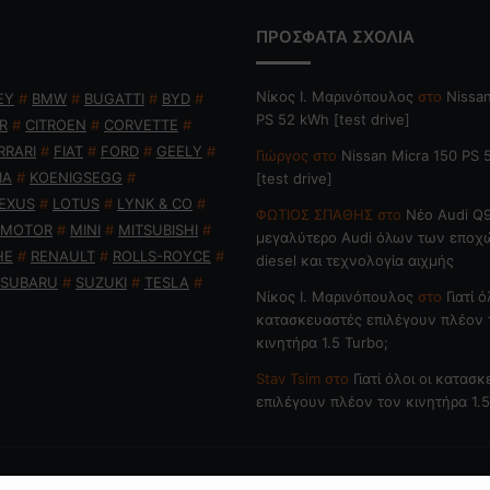
ΠΡΟΣΦΑΤΑ ΣΧΟΛΙΑ
Nίκος Ι. Mαρινόπουλος
στο
Nissan
EY
#
BMW
#
BUGATTI
#
BYD
#
PS 52 kWh [test drive]
R
#
CITROEN
#
CORVETTE
#
RRARI
#
FIAT
#
FORD
#
GEELY
#
Γιώργος
στο
Nissan Micra 150 PS
IA
#
KOENIGSEGG
#
[test drive]
EXUS
#
LOTUS
#
LYNK & CO
#
ΦΩΤΙΟΣ ΣΠΑΘΗΣ
στο
Νέο Audi Q9
 MOTOR
#
MINI
#
MITSUBISHI
#
μεγαλύτερο Audi όλων των εποχ
HE
#
RENAULT
#
ROLLS-ROYCE
#
diesel και τεχνολογία αιχμής
SUBARU
#
SUZUKI
#
TESLA
#
Nίκος Ι. Mαρινόπουλος
στο
Γιατί ό
κατασκευαστές επιλέγουν πλέον 
κινητήρα 1.5 Turbo;
Stav Tsim
στο
Γιατί όλοι οι κατασ
επιλέγουν πλέον τον κινητήρα 1.5