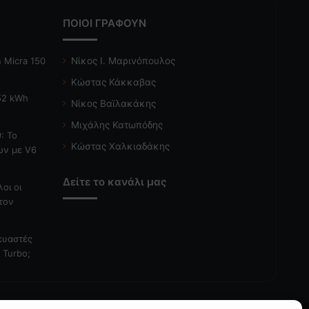
ΠΟΙΟΙ ΓΡΑΦΟΥΝ
 Micra 150
Νίκος Ι. Μαρινόπουλος
Κώστας Κάκκαβας
 52 kWh
Νίκος Βαϊλακάκης
Μιχάλης Κατωπόδης
: Το
Κώστας Χαλκιαδάκης
ών με V6
Δείτε το κανάλι μας
λοι οι
τον
κευαστές
 Turbo;