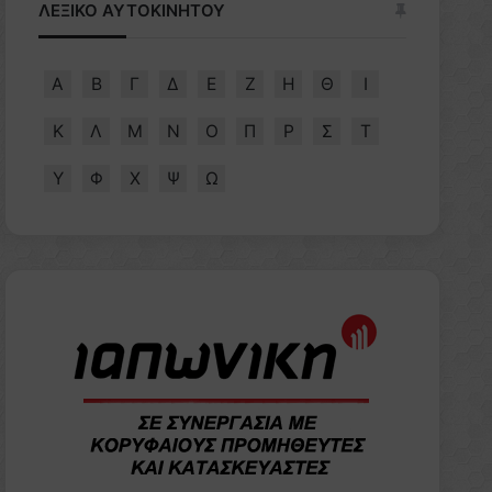
ΛΕΞΙΚΟ ΑΥΤΟΚΙΝΗΤΟΥ
Α
Β
Γ
Δ
Ε
Ζ
Η
Θ
Ι
Κ
Λ
Μ
Ν
Ο
Π
Ρ
Σ
Τ
Υ
Φ
Χ
Ψ
Ω