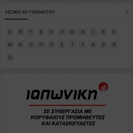
ΛΕΞΙΚΟ ΑΥΤΟΚΙΝΗΤΟΥ
Α
Β
Γ
Δ
Ε
Ζ
Η
Θ
Ι
Κ
Λ
Μ
Ν
Ο
Π
Ρ
Σ
Τ
Υ
Φ
Χ
Ψ
Ω