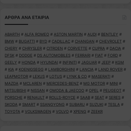
ΑΡΘΡΑ ΑΝΑ ΕΤΑΙΡΙΑ
ABARTH
#
ALFA ROMEO
#
ASTON MARTIN
#
AUDI
#
BENTLEY
#
BMW
#
BUGATTI
#
BYD
#
CADILLAC
#
CHANGAN
#
CHEVROLET
#
CHERY
#
CHRYSLER
#
CITROEN
#
CORVETTE
#
CUPRA
#
DACIA
#
DFSK
#
DODGE
#
DS AUTOMOBILES
#
FERRARI
#
FIAT
#
FORD
#
GEELY
#
HONDA
#
HYUNDAI
#
INFINITI
#
JAGUAR
#
JEEP
#
KGM
#
KIA
#
KOENIGSEGG
#
LAMBORGHINI
#
LANCIA
#
LAND ROVER
#
LEAPMOTOR
#
LEXUS
#
LOTUS
#
LYNK & CO
#
MASERATI
#
MAZDA
#
MCLAREN
#
MERCEDES-BENZ
#
MG MOTOR
#
MINI
#
MITSUBISHI
#
NISSAN
#
OMODA & JAECOO
#
OPEL
#
PEUGEOT
#
PORSCHE
#
RENAULT
#
ROLLS-ROYCE
#
SAAB
#
SEAT
#
SERES
#
SKODA
#
SMART
#
SSANGYONG
#
SUBARU
#
SUZUKI
#
TESLA
#
TOYOTA
#
VOLKSWAGEN
#
VOLVO
#
XPENG
#
ZEEKR