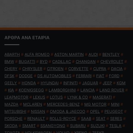
ΑΡΘΡΑ ΑΝΑ ΕΤΑΙΡΙΑ
ABARTH
#
ALFA ROMEO
#
ASTON MARTIN
#
AUDI
#
BENTLEY
#
BMW
#
BUGATTI
#
BYD
#
CADILLAC
#
CHANGAN
#
CHEVROLET
#
CHERY
#
CHRYSLER
#
CITROEN
#
CORVETTE
#
CUPRA
#
DACIA
#
DFSK
#
DODGE
#
DS AUTOMOBILES
#
FERRARI
#
FIAT
#
FORD
#
GEELY
#
HONDA
#
HYUNDAI
#
INFINITI
#
JAGUAR
#
JEEP
#
KGM
#
KIA
#
KOENIGSEGG
#
LAMBORGHINI
#
LANCIA
#
LAND ROVER
#
LEAPMOTOR
#
LEXUS
#
LOTUS
#
LYNK & CO
#
MASERATI
#
MAZDA
#
MCLAREN
#
MERCEDES-BENZ
#
MG MOTOR
#
MINI
#
MITSUBISHI
#
NISSAN
#
OMODA & JAECOO
#
OPEL
#
PEUGEOT
#
PORSCHE
#
RENAULT
#
ROLLS-ROYCE
#
SAAB
#
SEAT
#
SERES
#
SKODA
#
SMART
#
SSANGYONG
#
SUBARU
#
SUZUKI
#
TESLA
#
TOYOTA
#
VOLKSWAGEN
#
VOLVO
#
XPENG
#
ZEEKR