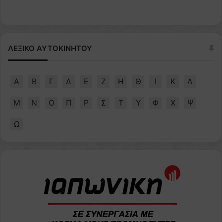
ΛΕΞΙΚΟ ΑΥΤΟΚΙΝΗΤΟΥ
Α
Β
Γ
Δ
Ε
Ζ
Η
Θ
Ι
Κ
Λ
Μ
Ν
Ο
Π
Ρ
Σ
Τ
Υ
Φ
Χ
Ψ
Ω