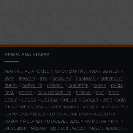
ΑΡΘΡΑ ΑΝΑ ΕΤΑΙΡΙΑ
ABARTH
#
ALFA ROMEO
#
ASTON MARTIN
#
AUDI
#
BENTLEY
#
BMW
#
BUGATTI
#
BYD
#
CADILLAC
#
CHANGAN
#
CHEVROLET
#
CHERY
#
CHRYSLER
#
CITROEN
#
CORVETTE
#
CUPRA
#
DACIA
#
DFSK
#
DODGE
#
DS AUTOMOBILES
#
FERRARI
#
FIAT
#
FORD
#
GEELY
#
HONDA
#
HYUNDAI
#
INFINITI
#
JAGUAR
#
JEEP
#
KGM
#
KIA
#
KOENIGSEGG
#
LAMBORGHINI
#
LANCIA
#
LAND ROVER
#
LEAPMOTOR
#
LEXUS
#
LOTUS
#
LYNK & CO
#
MASERATI
#
MAZDA
#
MCLAREN
#
MERCEDES-BENZ
#
MG MOTOR
#
MINI
#
MITSUBISHI
#
NISSAN
#
OMODA & JAECOO
#
OPEL
#
PEUGEOT
#