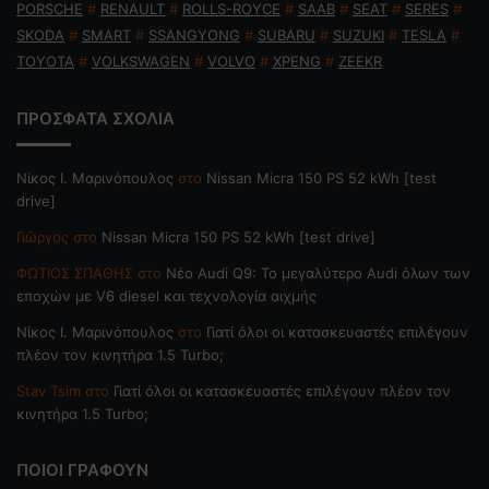
PORSCHE
#
RENAULT
#
ROLLS-ROYCE
#
SAAB
#
SEAT
#
SERES
#
SKODA
#
SMART
#
SSANGYONG
#
SUBARU
#
SUZUKI
#
TESLA
#
TOYOTA
#
VOLKSWAGEN
#
VOLVO
#
XPENG
#
ZEEKR
ΠΡΟΣΦΑΤΑ ΣΧΟΛΙΑ
Nίκος Ι. Mαρινόπουλος
στο
Nissan Micra 150 PS 52 kWh [test
drive]
Γιώργος
στο
Nissan Micra 150 PS 52 kWh [test drive]
ΦΩΤΙΟΣ ΣΠΑΘΗΣ
στο
Νέο Audi Q9: Το μεγαλύτερο Audi όλων των
εποχών με V6 diesel και τεχνολογία αιχμής
Nίκος Ι. Mαρινόπουλος
στο
Γιατί όλοι οι κατασκευαστές επιλέγουν
πλέον τον κινητήρα 1.5 Turbo;
Stav Tsim
στο
Γιατί όλοι οι κατασκευαστές επιλέγουν πλέον τον
κινητήρα 1.5 Turbo;
ΠΟΙΟΙ ΓΡΑΦΟΥΝ