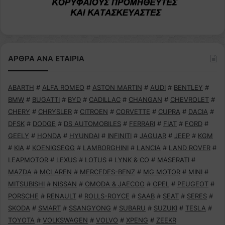
ΑΡΘΡΑ ΑΝΑ ΕΤΑΙΡΙΑ
ABARTH
#
ALFA ROMEO
#
ASTON MARTIN
#
AUDI
#
BENTLEY
#
BMW
#
BUGATTI
#
BYD
#
CADILLAC
#
CHANGAN
#
CHEVROLET
#
CHERY
#
CHRYSLER
#
CITROEN
#
CORVETTE
#
CUPRA
#
DACIA
#
DFSK
#
DODGE
#
DS AUTOMOBILES
#
FERRARI
#
FIAT
#
FORD
#
GEELY
#
HONDA
#
HYUNDAI
#
INFINITI
#
JAGUAR
#
JEEP
#
KGM
#
KIA
#
KOENIGSEGG
#
LAMBORGHINI
#
LANCIA
#
LAND ROVER
#
LEAPMOTOR
#
LEXUS
#
LOTUS
#
LYNK & CO
#
MASERATI
#
MAZDA
#
MCLAREN
#
MERCEDES-BENZ
#
MG MOTOR
#
MINI
#
MITSUBISHI
#
NISSAN
#
OMODA & JAECOO
#
OPEL
#
PEUGEOT
#
PORSCHE
#
RENAULT
#
ROLLS-ROYCE
#
SAAB
#
SEAT
#
SERES
#
SKODA
#
SMART
#
SSANGYONG
#
SUBARU
#
SUZUKI
#
TESLA
#
TOYOTA
#
VOLKSWAGEN
#
VOLVO
#
XPENG
#
ZEEKR