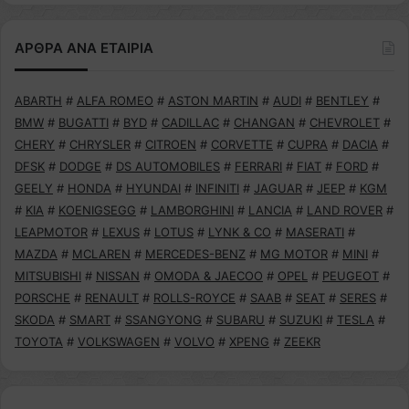
ΑΡΘΡΑ ΑΝΑ ΕΤΑΙΡΙΑ
ABARTH
#
ALFA ROMEO
#
ASTON MARTIN
#
AUDI
#
BENTLEY
#
BMW
#
BUGATTI
#
BYD
#
CADILLAC
#
CHANGAN
#
CHEVROLET
#
CHERY
#
CHRYSLER
#
CITROEN
#
CORVETTE
#
CUPRA
#
DACIA
#
DFSK
#
DODGE
#
DS AUTOMOBILES
#
FERRARI
#
FIAT
#
FORD
#
GEELY
#
HONDA
#
HYUNDAI
#
INFINITI
#
JAGUAR
#
JEEP
#
KGM
#
KIA
#
KOENIGSEGG
#
LAMBORGHINI
#
LANCIA
#
LAND ROVER
#
LEAPMOTOR
#
LEXUS
#
LOTUS
#
LYNK & CO
#
MASERATI
#
MAZDA
#
MCLAREN
#
MERCEDES-BENZ
#
MG MOTOR
#
MINI
#
MITSUBISHI
#
NISSAN
#
OMODA & JAECOO
#
OPEL
#
PEUGEOT
#
PORSCHE
#
RENAULT
#
ROLLS-ROYCE
#
SAAB
#
SEAT
#
SERES
#
SKODA
#
SMART
#
SSANGYONG
#
SUBARU
#
SUZUKI
#
TESLA
#
TOYOTA
#
VOLKSWAGEN
#
VOLVO
#
XPENG
#
ZEEKR