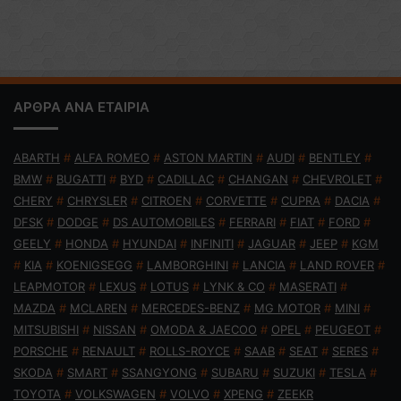
ΑΡΘΡΑ ΑΝΑ ΕΤΑΙΡΙΑ
ABARTH
#
ALFA ROMEO
#
ASTON MARTIN
#
AUDI
#
BENTLEY
#
BMW
#
BUGATTI
#
BYD
#
CADILLAC
#
CHANGAN
#
CHEVROLET
#
CHERY
#
CHRYSLER
#
CITROEN
#
CORVETTE
#
CUPRA
#
DACIA
#
DFSK
#
DODGE
#
DS AUTOMOBILES
#
FERRARI
#
FIAT
#
FORD
#
GEELY
#
HONDA
#
HYUNDAI
#
INFINITI
#
JAGUAR
#
JEEP
#
KGM
#
KIA
#
KOENIGSEGG
#
LAMBORGHINI
#
LANCIA
#
LAND ROVER
#
LEAPMOTOR
#
LEXUS
#
LOTUS
#
LYNK & CO
#
MASERATI
#
MAZDA
#
MCLAREN
#
MERCEDES-BENZ
#
MG MOTOR
#
MINI
#
MITSUBISHI
#
NISSAN
#
OMODA & JAECOO
#
OPEL
#
PEUGEOT
#
PORSCHE
#
RENAULT
#
ROLLS-ROYCE
#
SAAB
#
SEAT
#
SERES
#
SKODA
#
SMART
#
SSANGYONG
#
SUBARU
#
SUZUKI
#
TESLA
#
TOYOTA
#
VOLKSWAGEN
#
VOLVO
#
XPENG
#
ZEEKR