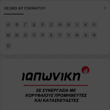
ΛΕΞΙΚΟ ΑΥΤΟΚΙΝΗΤΟΥ
Α
Β
Γ
Δ
Ε
Ζ
Η
Θ
Ι
Κ
Λ
Μ
Ν
Ο
Π
Ρ
Σ
Τ
Υ
Φ
Χ
Ψ
Ω