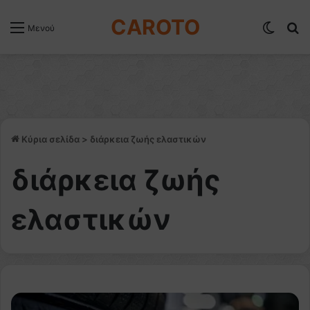
CAROTO
Switch
Α
Μενού
Κύρια σελίδα
>
διάρκεια ζωής ελαστικών
διάρκεια ζωής
ελαστικών