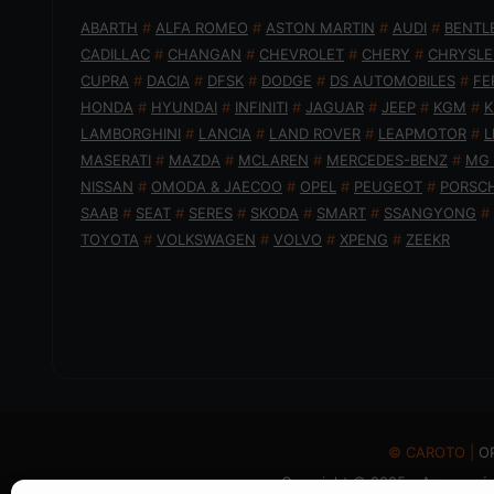
ABARTH
#
ALFA ROMEO
#
ASTON MARTIN
#
AUDI
#
BENTL
CADILLAC
#
CHANGAN
#
CHEVROLET
#
CHERY
#
CHRYSLE
CUPRA
#
DACIA
#
DFSK
#
DODGE
#
DS AUTOMOBILES
#
FE
HONDA
#
HYUNDAI
#
INFINITI
#
JAGUAR
#
JEEP
#
KGM
#
K
LAMBORGHINI
#
LANCIA
#
LAND ROVER
#
LEAPMOTOR
#
L
MASERATI
#
MAZDA
#
MCLAREN
#
MERCEDES-BENZ
#
MG
NISSAN
#
OMODA & JAECOO
#
OPEL
#
PEUGEOT
#
PORSC
SAAB
#
SEAT
#
SERES
#
SKODA
#
SMART
#
SSANGYONG
#
TOYOTA
#
VOLKSWAGEN
#
VOLVO
#
XPENG
#
ZEEKR
© CAROTO |
Ο
Copyright © 2025 - Απαγορεύε