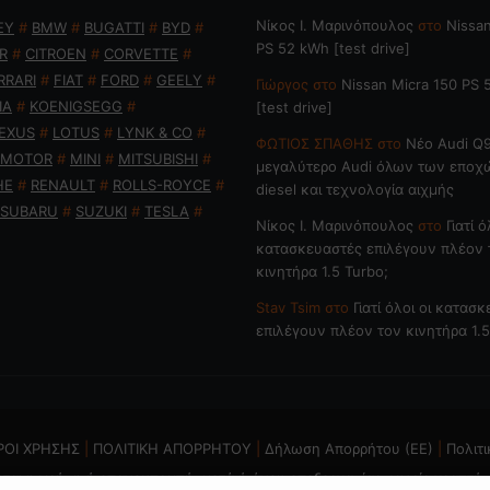
Nίκος Ι. Mαρινόπουλος
στο
Nissan
EY
#
BMW
#
BUGATTI
#
BYD
#
PS 52 kWh [test drive]
R
#
CITROEN
#
CORVETTE
#
RRARI
#
FIAT
#
FORD
#
GEELY
#
Γιώργος
στο
Nissan Micra 150 PS
IA
#
KOENIGSEGG
#
[test drive]
EXUS
#
LOTUS
#
LYNK & CO
#
ΦΩΤΙΟΣ ΣΠΑΘΗΣ
στο
Νέο Audi Q9
 MOTOR
#
MINI
#
MITSUBISHI
#
μεγαλύτερο Audi όλων των εποχ
HE
#
RENAULT
#
ROLLS-ROYCE
#
diesel και τεχνολογία αιχμής
SUBARU
#
SUZUKI
#
TESLA
#
Nίκος Ι. Mαρινόπουλος
στο
Γιατί ό
κατασκευαστές επιλέγουν πλέον 
κινητήρα 1.5 Turbo;
Stav Tsim
στο
Γιατί όλοι οι κατασ
επιλέγουν πλέον τον κινητήρα 1.5
ΡΟΙ ΧΡΗΣΗΣ
|
ΠΟΛΙΤΙΚΗ ΑΠΟΡΡΗΤΟΥ
|
Δήλωση Απορρήτου (ΕΕ)
|
Πολιτι
ται η χρήση ή επανεκπομπή, μετά ή άνευ επεξεργασίας, χωρίς γραπτή 