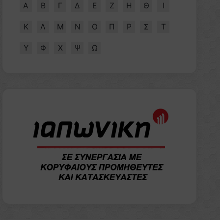
Α
Β
Γ
Δ
Ε
Ζ
Η
Θ
Ι
Κ
Λ
Μ
Ν
Ο
Π
Ρ
Σ
Τ
Υ
Φ
Χ
Ψ
Ω