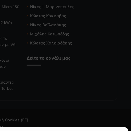
 Micra 150
Νίκος Ι. Μαρινόπουλος
Κώστας Κάκκαβας
 52 kWh
Νίκος Βαϊλακάκης
Μιχάλης Κατωπόδης
: Το
Κώστας Χαλκιαδάκης
ών με V6
Δείτε το κανάλι μας
λοι οι
τον
κευαστές
 Turbo;
κή Cookies (ΕΕ)
άδεια
- email: caroto@caroto.gr