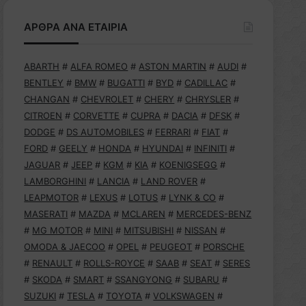
ΑΡΘΡΑ ΑΝΑ ΕΤΑΙΡΙΑ
ABARTH
#
ALFA ROMEO
#
ASTON MARTIN
#
AUDI
#
BENTLEY
#
BMW
#
BUGATTI
#
BYD
#
CADILLAC
#
CHANGAN
#
CHEVROLET
#
CHERY
#
CHRYSLER
#
CITROEN
#
CORVETTE
#
CUPRA
#
DACIA
#
DFSK
#
DODGE
#
DS AUTOMOBILES
#
FERRARI
#
FIAT
#
FORD
#
GEELY
#
HONDA
#
HYUNDAI
#
INFINITI
#
JAGUAR
#
JEEP
#
KGM
#
KIA
#
KOENIGSEGG
#
LAMBORGHINI
#
LANCIA
#
LAND ROVER
#
LEAPMOTOR
#
LEXUS
#
LOTUS
#
LYNK & CO
#
MASERATI
#
MAZDA
#
MCLAREN
#
MERCEDES-BENZ
#
MG MOTOR
#
MINI
#
MITSUBISHI
#
NISSAN
#
OMODA & JAECOO
#
OPEL
#
PEUGEOT
#
PORSCHE
#
RENAULT
#
ROLLS-ROYCE
#
SAAB
#
SEAT
#
SERES
#
SKODA
#
SMART
#
SSANGYONG
#
SUBARU
#
SUZUKI
#
TESLA
#
TOYOTA
#
VOLKSWAGEN
#