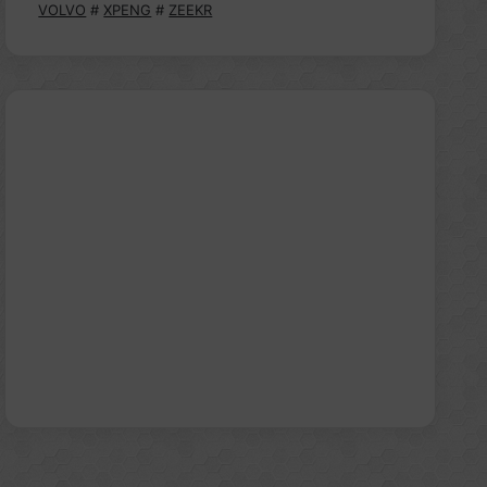
VOLVO
#
XPENG
#
ZEEKR