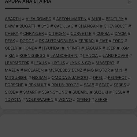
ΑΡΘΡΑ ΑΝΑ ΕΤΑΙΡΙΑ
ABARTH
#
ALFA ROMEO
#
ASTON MARTIN
#
AUDI
#
BENTLEY
#
BMW
#
BUGATTI
#
BYD
#
CADILLAC
#
CHANGAN
#
CHEVROLET
#
CHERY
#
CHRYSLER
#
CITROEN
#
CORVETTE
#
CUPRA
#
DACIA
#
DFSK
#
DODGE
#
DS AUTOMOBILES
#
FERRARI
#
FIAT
#
FORD
#
GEELY
#
HONDA
#
HYUNDAI
#
INFINITI
#
JAGUAR
#
JEEP
#
KGM
#
KIA
#
KOENIGSEGG
#
LAMBORGHINI
#
LANCIA
#
LAND ROVER
#
LEAPMOTOR
#
LEXUS
#
LOTUS
#
LYNK & CO
#
MASERATI
#
MAZDA
#
MCLAREN
#
MERCEDES-BENZ
#
MG MOTOR
#
MINI
#
MITSUBISHI
#
NISSAN
#
OMODA & JAECOO
#
OPEL
#
PEUGEOT
#
PORSCHE
#
RENAULT
#
ROLLS-ROYCE
#
SAAB
#
SEAT
#
SERES
#
SKODA
#
SMART
#
SSANGYONG
#
SUBARU
#
SUZUKI
#
TESLA
#
TOYOTA
#
VOLKSWAGEN
#
VOLVO
#
XPENG
#
ZEEKR