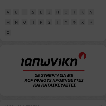
Α
Β
Γ
Δ
Ε
Ζ
Η
Θ
Ι
Κ
Λ
Μ
Ν
Ο
Π
Ρ
Σ
Τ
Υ
Φ
Χ
Ψ
Ω