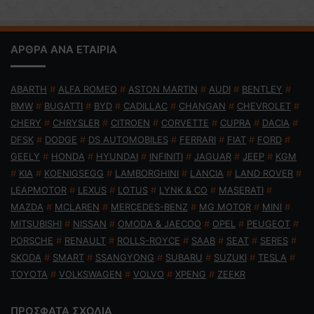
ΑΡΘΡΑ ΑΝΑ ΕΤΑΙΡΙΑ
ABARTH
#
ALFA ROMEO
#
ASTON MARTIN
#
AUDI
#
BENTLEY
#
BMW
#
BUGATTI
#
BYD
#
CADILLAC
#
CHANGAN
#
CHEVROLET
#
CHERY
#
CHRYSLER
#
CITROEN
#
CORVETTE
#
CUPRA
#
DACIA
#
DFSK
#
DODGE
#
DS AUTOMOBILES
#
FERRARI
#
FIAT
#
FORD
#
GEELY
#
HONDA
#
HYUNDAI
#
INFINITI
#
JAGUAR
#
JEEP
#
KGM
#
KIA
#
KOENIGSEGG
#
LAMBORGHINI
#
LANCIA
#
LAND ROVER
#
LEAPMOTOR
#
LEXUS
#
LOTUS
#
LYNK & CO
#
MASERATI
#
MAZDA
#
MCLAREN
#
MERCEDES-BENZ
#
MG MOTOR
#
MINI
#
MITSUBISHI
#
NISSAN
#
OMODA & JAECOO
#
OPEL
#
PEUGEOT
#
PORSCHE
#
RENAULT
#
ROLLS-ROYCE
#
SAAB
#
SEAT
#
SERES
#
SKODA
#
SMART
#
SSANGYONG
#
SUBARU
#
SUZUKI
#
TESLA
#
TOYOTA
#
VOLKSWAGEN
#
VOLVO
#
XPENG
#
ZEEKR
ΠΡΟΣΦΑΤΑ ΣΧΟΛΙΑ