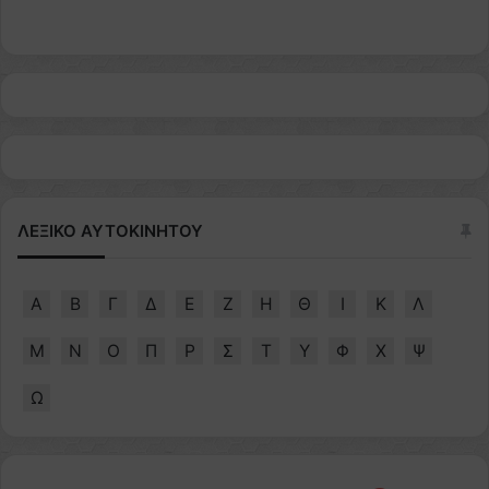
ΛΕΞΙΚΟ ΑΥΤΟΚΙΝΗΤΟΥ
Α
Β
Γ
Δ
Ε
Ζ
Η
Θ
Ι
Κ
Λ
Μ
Ν
Ο
Π
Ρ
Σ
Τ
Υ
Φ
Χ
Ψ
Ω