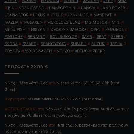
GEELY
#
HONDA
#
HYUNDAI
#
INFINITI
#
JAGUAR
#
JEEP
#
KGM
#
KIA
#
KOENIGSEGG
#
LAMBORGHINI
#
LANCIA
#
LAND ROVER
#
LEAPMOTOR
#
LEXUS
#
LOTUS
#
LYNK & CO
#
MASERATI
#
MAZDA
#
MCLAREN
#
MERCEDES-BENZ
#
MG MOTOR
#
MINI
#
MITSUBISHI
#
NISSAN
#
OMODA & JAECOO
#
OPEL
#
PEUGEOT
#
PORSCHE
#
RENAULT
#
ROLLS-ROYCE
#
SAAB
#
SEAT
#
SERES
#
SKODA
#
SMART
#
SSANGYONG
#
SUBARU
#
SUZUKI
#
TESLA
#
TOYOTA
#
VOLKSWAGEN
#
VOLVO
#
XPENG
#
ZEEKR
ΠΡΟΣΦΑΤΑ ΣΧΟΛΙΑ
Nίκος Ι. Mαρινόπουλος
στο
Nissan Micra 150 PS 52 kWh [test
drive]
Γιώργος
στο
Nissan Micra 150 PS 52 kWh [test drive]
ΦΩΤΙΟΣ ΣΠΑΘΗΣ
στο
Νέο Audi Q9: Το μεγαλύτερο Audi όλων των
εποχών με V6 diesel και τεχνολογία αιχμής
Nίκος Ι. Mαρινόπουλος
στο
Γιατί όλοι οι κατασκευαστές επιλέγουν
πλέον τον κινητήρα 1.5 Turbo;