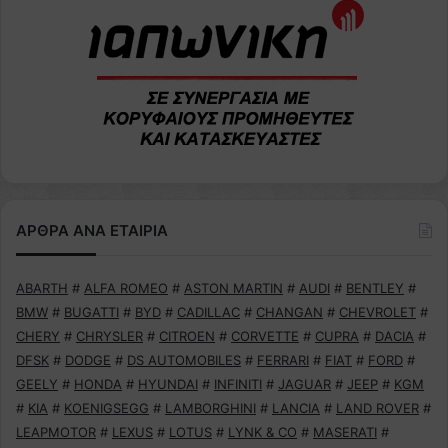
ΑΡΘΡΑ ΑΝΑ ΕΤΑΙΡΙΑ
ABARTH
#
ALFA ROMEO
#
ASTON MARTIN
#
AUDI
#
BENTLEY
#
BMW
#
BUGATTI
#
BYD
#
CADILLAC
#
CHANGAN
#
CHEVROLET
#
CHERY
#
CHRYSLER
#
CITROEN
#
CORVETTE
#
CUPRA
#
DACIA
#
DFSK
#
DODGE
#
DS AUTOMOBILES
#
FERRARI
#
FIAT
#
FORD
#
GEELY
#
HONDA
#
HYUNDAI
#
INFINITI
#
JAGUAR
#
JEEP
#
KGM
#
KIA
#
KOENIGSEGG
#
LAMBORGHINI
#
LANCIA
#
LAND ROVER
#
LEAPMOTOR
#
LEXUS
#
LOTUS
#
LYNK & CO
#
MASERATI
#