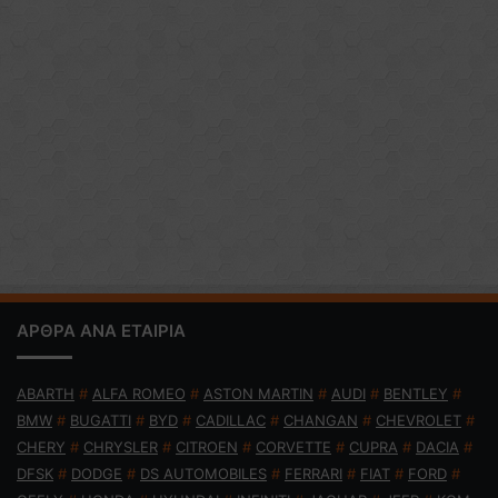
ΑΡΘΡΑ ΑΝΑ ΕΤΑΙΡΙΑ
ABARTH
#
ALFA ROMEO
#
ASTON MARTIN
#
AUDI
#
BENTLEY
#
BMW
#
BUGATTI
#
BYD
#
CADILLAC
#
CHANGAN
#
CHEVROLET
#
CHERY
#
CHRYSLER
#
CITROEN
#
CORVETTE
#
CUPRA
#
DACIA
#
DFSK
#
DODGE
#
DS AUTOMOBILES
#
FERRARI
#
FIAT
#
FORD
#