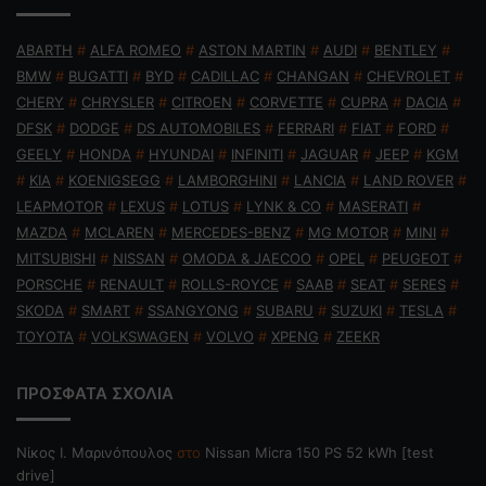
ABARTH
#
ALFA ROMEO
#
ASTON MARTIN
#
AUDI
#
BENTLEY
#
BMW
#
BUGATTI
#
BYD
#
CADILLAC
#
CHANGAN
#
CHEVROLET
#
CHERY
#
CHRYSLER
#
CITROEN
#
CORVETTE
#
CUPRA
#
DACIA
#
DFSK
#
DODGE
#
DS AUTOMOBILES
#
FERRARI
#
FIAT
#
FORD
#
GEELY
#
HONDA
#
HYUNDAI
#
INFINITI
#
JAGUAR
#
JEEP
#
KGM
#
KIA
#
KOENIGSEGG
#
LAMBORGHINI
#
LANCIA
#
LAND ROVER
#
LEAPMOTOR
#
LEXUS
#
LOTUS
#
LYNK & CO
#
MASERATI
#
MAZDA
#
MCLAREN
#
MERCEDES-BENZ
#
MG MOTOR
#
MINI
#
MITSUBISHI
#
NISSAN
#
OMODA & JAECOO
#
OPEL
#
PEUGEOT
#
PORSCHE
#
RENAULT
#
ROLLS-ROYCE
#
SAAB
#
SEAT
#
SERES
#
SKODA
#
SMART
#
SSANGYONG
#
SUBARU
#
SUZUKI
#
TESLA
#
TOYOTA
#
VOLKSWAGEN
#
VOLVO
#
XPENG
#
ZEEKR
ΠΡΟΣΦΑΤΑ ΣΧΟΛΙΑ
Nίκος Ι. Mαρινόπουλος
στο
Nissan Micra 150 PS 52 kWh [test
drive]