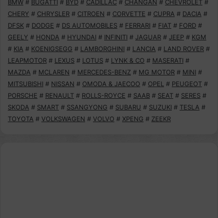
BMW
#
BUGATTI
#
BYD
#
CADILLAC
#
CHANGAN
#
CHEVROLET
#
CHERY
#
CHRYSLER
#
CITROEN
#
CORVETTE
#
CUPRA
#
DACIA
#
DFSK
#
DODGE
#
DS AUTOMOBILES
#
FERRARI
#
FIAT
#
FORD
#
GEELY
#
HONDA
#
HYUNDAI
#
INFINITI
#
JAGUAR
#
JEEP
#
KGM
#
KIA
#
KOENIGSEGG
#
LAMBORGHINI
#
LANCIA
#
LAND ROVER
#
LEAPMOTOR
#
LEXUS
#
LOTUS
#
LYNK & CO
#
MASERATI
#
MAZDA
#
MCLAREN
#
MERCEDES-BENZ
#
MG MOTOR
#
MINI
#
MITSUBISHI
#
NISSAN
#
OMODA & JAECOO
#
OPEL
#
PEUGEOT
#
PORSCHE
#
RENAULT
#
ROLLS-ROYCE
#
SAAB
#
SEAT
#
SERES
#
SKODA
#
SMART
#
SSANGYONG
#
SUBARU
#
SUZUKI
#
TESLA
#
TOYOTA
#
VOLKSWAGEN
#
VOLVO
#
XPENG
#
ZEEKR