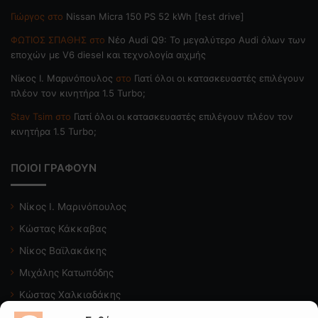
Γιώργος
στο
Nissan Micra 150 PS 52 kWh [test drive]
ΦΩΤΙΟΣ ΣΠΑΘΗΣ
στο
Νέο Audi Q9: Το μεγαλύτερο Audi όλων των
εποχών με V6 diesel και τεχνολογία αιχμής
Nίκος Ι. Mαρινόπουλος
στο
Γιατί όλοι οι κατασκευαστές επιλέγουν
πλέον τον κινητήρα 1.5 Turbo;
Stav Tsim
στο
Γιατί όλοι οι κατασκευαστές επιλέγουν πλέον τον
κινητήρα 1.5 Turbo;
ΠΟΙΟΙ ΓΡΑΦΟΥΝ
Νίκος Ι. Μαρινόπουλος
Κώστας Κάκκαβας
Νίκος Βαϊλακάκης
Μιχάλης Κατωπόδης
Κώστας Χαλκιαδάκης