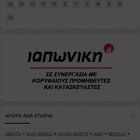
Μ
Ν
Ο
Π
Ρ
Σ
Τ
Υ
Φ
Χ
Ψ
Ω
ΑΡΘΡΑ ΑΝΑ ΕΤΑΙΡΙΑ
ABARTH
#
ALFA ROMEO
#
ASTON MARTIN
#
AUDI
#
BENTLEY
#