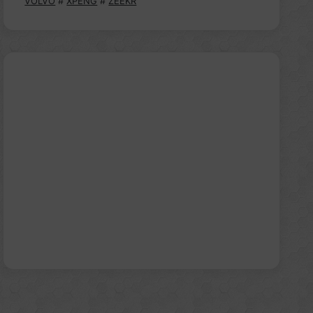
VOLVO
#
XPENG
#
ZEEKR