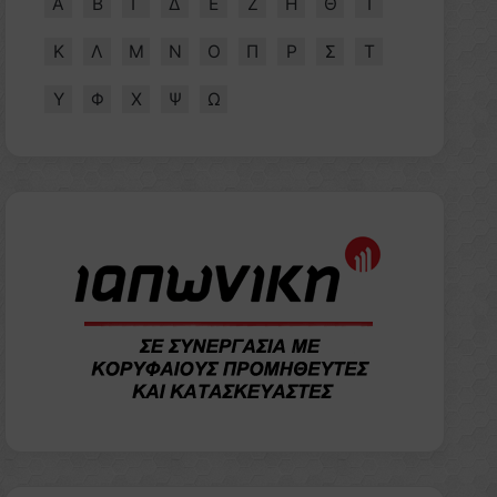
Α
Β
Γ
Δ
Ε
Ζ
Η
Θ
Ι
Κ
Λ
Μ
Ν
Ο
Π
Ρ
Σ
Τ
Υ
Φ
Χ
Ψ
Ω