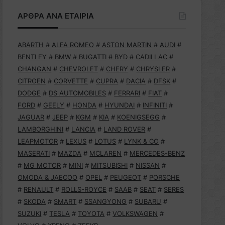
ΑΡΘΡΑ ΑΝΑ ΕΤΑΙΡΙΑ
ABARTH
#
ALFA ROMEO
#
ASTON MARTIN
#
AUDI
#
BENTLEY
#
BMW
#
BUGATTI
#
BYD
#
CADILLAC
#
CHANGAN
#
CHEVROLET
#
CHERY
#
CHRYSLER
#
CITROEN
#
CORVETTE
#
CUPRA
#
DACIA
#
DFSK
#
DODGE
#
DS AUTOMOBILES
#
FERRARI
#
FIAT
#
FORD
#
GEELY
#
HONDA
#
HYUNDAI
#
INFINITI
#
JAGUAR
#
JEEP
#
KGM
#
KIA
#
KOENIGSEGG
#
LAMBORGHINI
#
LANCIA
#
LAND ROVER
#
LEAPMOTOR
#
LEXUS
#
LOTUS
#
LYNK & CO
#
MASERATI
#
MAZDA
#
MCLAREN
#
MERCEDES-BENZ
#
MG MOTOR
#
MINI
#
MITSUBISHI
#
NISSAN
#
OMODA & JAECOO
#
OPEL
#
PEUGEOT
#
PORSCHE
#
RENAULT
#
ROLLS-ROYCE
#
SAAB
#
SEAT
#
SERES
#
SKODA
#
SMART
#
SSANGYONG
#
SUBARU
#
SUZUKI
#
TESLA
#
TOYOTA
#
VOLKSWAGEN
#