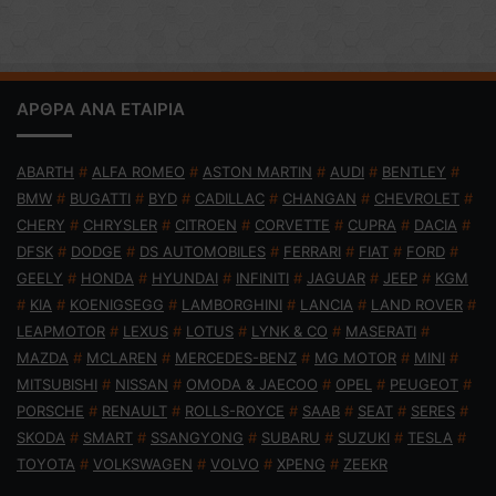
ΑΡΘΡΑ ΑΝΑ ΕΤΑΙΡΙΑ
ABARTH
#
ALFA ROMEO
#
ASTON MARTIN
#
AUDI
#
BENTLEY
#
BMW
#
BUGATTI
#
BYD
#
CADILLAC
#
CHANGAN
#
CHEVROLET
#
CHERY
#
CHRYSLER
#
CITROEN
#
CORVETTE
#
CUPRA
#
DACIA
#
DFSK
#
DODGE
#
DS AUTOMOBILES
#
FERRARI
#
FIAT
#
FORD
#
GEELY
#
HONDA
#
HYUNDAI
#
INFINITI
#
JAGUAR
#
JEEP
#
KGM
#
KIA
#
KOENIGSEGG
#
LAMBORGHINI
#
LANCIA
#
LAND ROVER
#
LEAPMOTOR
#
LEXUS
#
LOTUS
#
LYNK & CO
#
MASERATI
#
MAZDA
#
MCLAREN
#
MERCEDES-BENZ
#
MG MOTOR
#
MINI
#
MITSUBISHI
#
NISSAN
#
OMODA & JAECOO
#
OPEL
#
PEUGEOT
#
PORSCHE
#
RENAULT
#
ROLLS-ROYCE
#
SAAB
#
SEAT
#
SERES
#
SKODA
#
SMART
#
SSANGYONG
#
SUBARU
#
SUZUKI
#
TESLA
#
TOYOTA
#
VOLKSWAGEN
#
VOLVO
#
XPENG
#
ZEEKR