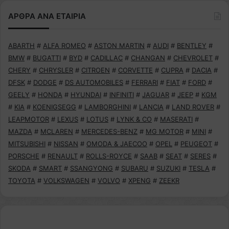
ΑΡΘΡΑ ΑΝΑ ΕΤΑΙΡΙΑ
ABARTH
#
ALFA ROMEO
#
ASTON MARTIN
#
AUDI
#
BENTLEY
#
BMW
#
BUGATTI
#
BYD
#
CADILLAC
#
CHANGAN
#
CHEVROLET
#
CHERY
#
CHRYSLER
#
CITROEN
#
CORVETTE
#
CUPRA
#
DACIA
#
DFSK
#
DODGE
#
DS AUTOMOBILES
#
FERRARI
#
FIAT
#
FORD
#
GEELY
#
HONDA
#
HYUNDAI
#
INFINITI
#
JAGUAR
#
JEEP
#
KGM
#
KIA
#
KOENIGSEGG
#
LAMBORGHINI
#
LANCIA
#
LAND ROVER
#
LEAPMOTOR
#
LEXUS
#
LOTUS
#
LYNK & CO
#
MASERATI
#
MAZDA
#
MCLAREN
#
MERCEDES-BENZ
#
MG MOTOR
#
MINI
#
MITSUBISHI
#
NISSAN
#
OMODA & JAECOO
#
OPEL
#
PEUGEOT
#
PORSCHE
#
RENAULT
#
ROLLS-ROYCE
#
SAAB
#
SEAT
#
SERES
#
SKODA
#
SMART
#
SSANGYONG
#
SUBARU
#
SUZUKI
#
TESLA
#
TOYOTA
#
VOLKSWAGEN
#
VOLVO
#
XPENG
#
ZEEKR