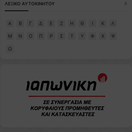
ΛΕΞΙΚΟ ΑΥΤΟΚΙΝΗΤΟΥ
Α
Β
Γ
Δ
Ε
Ζ
Η
Θ
Ι
Κ
Λ
Μ
Ν
Ο
Π
Ρ
Σ
Τ
Υ
Φ
Χ
Ψ
Ω