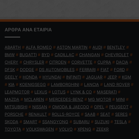
ΑΡΘΡΑ ΑΝΑ ΕΤΑΙΡΙΑ
ABARTH
#
ALFA ROMEO
#
ASTON MARTIN
#
AUDI
#
BENTLEY
#
BMW
#
BUGATTI
#
BYD
#
CADILLAC
#
CHANGAN
#
CHEVROLET
#
CHERY
#
CHRYSLER
#
CITROEN
#
CORVETTE
#
CUPRA
#
DACIA
#
DFSK
#
DODGE
#
DS AUTOMOBILES
#
FERRARI
#
FIAT
#
FORD
#
GEELY
#
HONDA
#
HYUNDAI
#
INFINITI
#
JAGUAR
#
JEEP
#
KGM
#
KIA
#
KOENIGSEGG
#
LAMBORGHINI
#
LANCIA
#
LAND ROVER
#
LEAPMOTOR
#
LEXUS
#
LOTUS
#
LYNK & CO
#
MASERATI
#
MAZDA
#
MCLAREN
#
MERCEDES-BENZ
#
MG MOTOR
#
MINI
#
MITSUBISHI
#
NISSAN
#
OMODA & JAECOO
#
OPEL
#
PEUGEOT
#
PORSCHE
#
RENAULT
#
ROLLS-ROYCE
#
SAAB
#
SEAT
#
SERES
#
SKODA
#
SMART
#
SSANGYONG
#
SUBARU
#
SUZUKI
#
TESLA
#
TOYOTA
#
VOLKSWAGEN
#
VOLVO
#
XPENG
#
ZEEKR