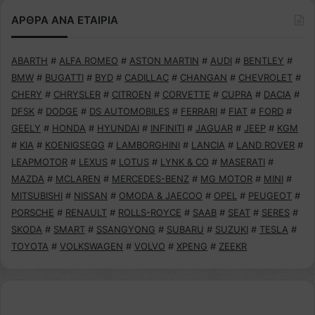
ΑΡΘΡΑ ΑΝΑ ΕΤΑΙΡΙΑ
ABARTH
#
ALFA ROMEO
#
ASTON MARTIN
#
AUDI
#
BENTLEY
#
BMW
#
BUGATTI
#
BYD
#
CADILLAC
#
CHANGAN
#
CHEVROLET
#
CHERY
#
CHRYSLER
#
CITROEN
#
CORVETTE
#
CUPRA
#
DACIA
#
DFSK
#
DODGE
#
DS AUTOMOBILES
#
FERRARI
#
FIAT
#
FORD
#
GEELY
#
HONDA
#
HYUNDAI
#
INFINITI
#
JAGUAR
#
JEEP
#
KGM
#
KIA
#
KOENIGSEGG
#
LAMBORGHINI
#
LANCIA
#
LAND ROVER
#
LEAPMOTOR
#
LEXUS
#
LOTUS
#
LYNK & CO
#
MASERATI
#
MAZDA
#
MCLAREN
#
MERCEDES-BENZ
#
MG MOTOR
#
MINI
#
MITSUBISHI
#
NISSAN
#
OMODA & JAECOO
#
OPEL
#
PEUGEOT
#
PORSCHE
#
RENAULT
#
ROLLS-ROYCE
#
SAAB
#
SEAT
#
SERES
#
SKODA
#
SMART
#
SSANGYONG
#
SUBARU
#
SUZUKI
#
TESLA
#
TOYOTA
#
VOLKSWAGEN
#
VOLVO
#
XPENG
#
ZEEKR