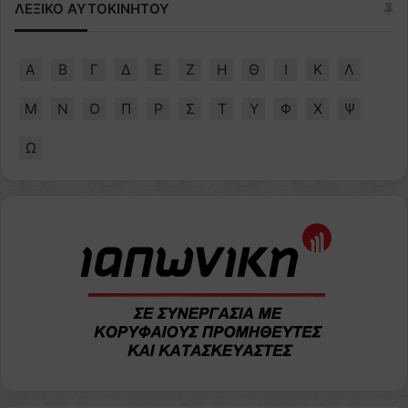
ΛΕΞΙΚΟ ΑΥΤΟΚΙΝΗΤΟΥ
Α
Β
Γ
Δ
Ε
Ζ
Η
Θ
Ι
Κ
Λ
Μ
Ν
Ο
Π
Ρ
Σ
Τ
Υ
Φ
Χ
Ψ
Ω