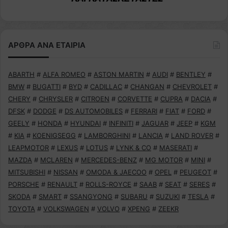
ΑΡΘΡΑ ΑΝΑ ΕΤΑΙΡΙΑ
ABARTH
#
ALFA ROMEO
#
ASTON MARTIN
#
AUDI
#
BENTLEY
#
BMW
#
BUGATTI
#
BYD
#
CADILLAC
#
CHANGAN
#
CHEVROLET
#
CHERY
#
CHRYSLER
#
CITROEN
#
CORVETTE
#
CUPRA
#
DACIA
#
DFSK
#
DODGE
#
DS AUTOMOBILES
#
FERRARI
#
FIAT
#
FORD
#
GEELY
#
HONDA
#
HYUNDAI
#
INFINITI
#
JAGUAR
#
JEEP
#
KGM
#
KIA
#
KOENIGSEGG
#
LAMBORGHINI
#
LANCIA
#
LAND ROVER
#
LEAPMOTOR
#
LEXUS
#
LOTUS
#
LYNK & CO
#
MASERATI
#
MAZDA
#
MCLAREN
#
MERCEDES-BENZ
#
MG MOTOR
#
MINI
#
MITSUBISHI
#
NISSAN
#
OMODA & JAECOO
#
OPEL
#
PEUGEOT
#
PORSCHE
#
RENAULT
#
ROLLS-ROYCE
#
SAAB
#
SEAT
#
SERES
#
SKODA
#
SMART
#
SSANGYONG
#
SUBARU
#
SUZUKI
#
TESLA
#
TOYOTA
#
VOLKSWAGEN
#
VOLVO
#
XPENG
#
ZEEKR