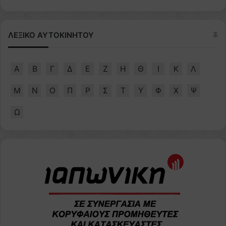
ΛΕΞΙΚΟ ΑΥΤΟΚΙΝΗΤΟΥ
Α
Β
Γ
Δ
Ε
Ζ
Η
Θ
Ι
Κ
Λ
Μ
Ν
Ο
Π
Ρ
Σ
Τ
Υ
Φ
Χ
Ψ
Ω