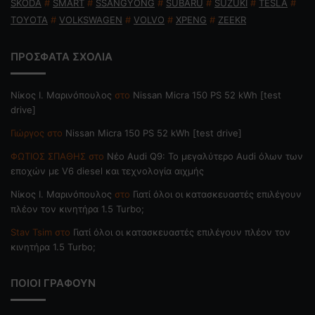
SKODA
#
SMART
#
SSANGYONG
#
SUBARU
#
SUZUKI
#
TESLA
#
TOYOTA
#
VOLKSWAGEN
#
VOLVO
#
XPENG
#
ZEEKR
ΠΡΟΣΦΑΤΑ ΣΧΟΛΙΑ
Nίκος Ι. Mαρινόπουλος
στο
Nissan Micra 150 PS 52 kWh [test
drive]
Γιώργος
στο
Nissan Micra 150 PS 52 kWh [test drive]
ΦΩΤΙΟΣ ΣΠΑΘΗΣ
στο
Νέο Audi Q9: Το μεγαλύτερο Audi όλων των
εποχών με V6 diesel και τεχνολογία αιχμής
Nίκος Ι. Mαρινόπουλος
στο
Γιατί όλοι οι κατασκευαστές επιλέγουν
πλέον τον κινητήρα 1.5 Turbo;
Stav Tsim
στο
Γιατί όλοι οι κατασκευαστές επιλέγουν πλέον τον
κινητήρα 1.5 Turbo;
ΠΟΙΟΙ ΓΡΑΦΟΥΝ