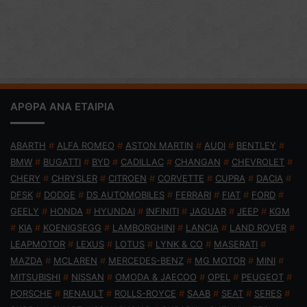
ΑΡΘΡΑ ΑΝΑ ΕΤΑΙΡΙΑ
ABARTH
#
ALFA ROMEO
#
ASTON MARTIN
#
AUDI
#
BENTLEY
#
BMW
#
BUGATTI
#
BYD
#
CADILLAC
#
CHANGAN
#
CHEVROLET
#
CHERY
#
CHRYSLER
#
CITROEN
#
CORVETTE
#
CUPRA
#
DACIA
#
DFSK
#
DODGE
#
DS AUTOMOBILES
#
FERRARI
#
FIAT
#
FORD
#
GEELY
#
HONDA
#
HYUNDAI
#
INFINITI
#
JAGUAR
#
JEEP
#
KGM
#
KIA
#
KOENIGSEGG
#
LAMBORGHINI
#
LANCIA
#
LAND ROVER
#
LEAPMOTOR
#
LEXUS
#
LOTUS
#
LYNK & CO
#
MASERATI
#
MAZDA
#
MCLAREN
#
MERCEDES-BENZ
#
MG MOTOR
#
MINI
#
MITSUBISHI
#
NISSAN
#
OMODA & JAECOO
#
OPEL
#
PEUGEOT
#
PORSCHE
#
RENAULT
#
ROLLS-ROYCE
#
SAAB
#
SEAT
#
SERES
#