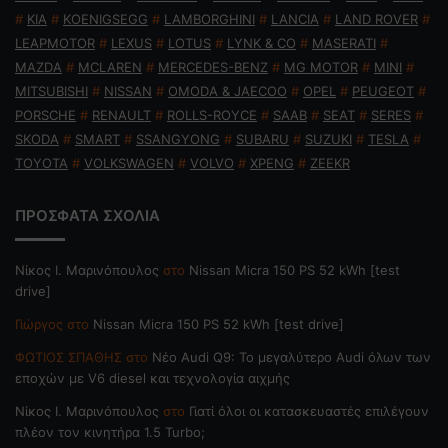
#
KIA
#
KOENIGSEGG
#
LAMBORGHINI
#
LANCIA
#
LAND ROVER
#
LEAPMOTOR
#
LEXUS
#
LOTUS
#
LYNK & CO
#
MASERATI
#
MAZDA
#
MCLAREN
#
MERCEDES-BENZ
#
MG MOTOR
#
MINI
#
MITSUBISHI
#
NISSAN
#
OMODA & JAECOO
#
OPEL
#
PEUGEOT
#
PORSCHE
#
RENAULT
#
ROLLS-ROYCE
#
SAAB
#
SEAT
#
SERES
#
SKODA
#
SMART
#
SSANGYONG
#
SUBARU
#
SUZUKI
#
TESLA
#
TOYOTA
#
VOLKSWAGEN
#
VOLVO
#
XPENG
#
ZEEKR
ΠΡΟΣΦΑΤΑ ΣΧΟΛΙΑ
Nίκος Ι. Mαρινόπουλος
στο
Nissan Micra 150 PS 52 kWh [test
drive]
Γιώργος
στο
Nissan Micra 150 PS 52 kWh [test drive]
ΦΩΤΙΟΣ ΣΠΑΘΗΣ
στο
Νέο Audi Q9: Το μεγαλύτερο Audi όλων των
εποχών με V6 diesel και τεχνολογία αιχμής
Nίκος Ι. Mαρινόπουλος
στο
Γιατί όλοι οι κατασκευαστές επιλέγουν
πλέον τον κινητήρα 1.5 Turbo;