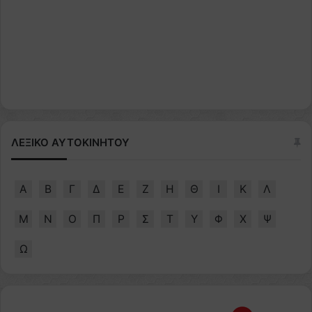
ΛΕΞΙΚΟ ΑΥΤΟΚΙΝΗΤΟΥ
Α
Β
Γ
Δ
Ε
Ζ
Η
Θ
Ι
Κ
Λ
Μ
Ν
Ο
Π
Ρ
Σ
Τ
Υ
Φ
Χ
Ψ
Ω