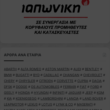
ΑΡΘΡΑ ΑΝΑ ΕΤΑΙΡΙΑ
ABARTH
#
ALFA ROMEO
#
ASTON MARTIN
#
AUDI
#
BENTLEY
#
BMW
#
BUGATTI
#
BYD
#
CADILLAC
#
CHANGAN
#
CHEVROLET
#
CHERY
#
CHRYSLER
#
CITROEN
#
CORVETTE
#
CUPRA
#
DACIA
#
DFSK
#
DODGE
#
DS AUTOMOBILES
#
FERRARI
#
FIAT
#
FORD
#
GEELY
#
HONDA
#
HYUNDAI
#
INFINITI
#
JAGUAR
#
JEEP
#
KGM
#
KIA
#
KOENIGSEGG
#
LAMBORGHINI
#
LANCIA
#
LAND ROVER
#
LEAPMOTOR
#
LEXUS
#
LOTUS
#
LYNK & CO
#
MASERATI
#