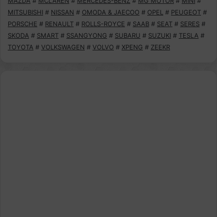
MAZDA
#
MCLAREN
#
MERCEDES-BENZ
#
MG MOTOR
#
MINI
#
MITSUBISHI
#
NISSAN
#
OMODA & JAECOO
#
OPEL
#
PEUGEOT
#
PORSCHE
#
RENAULT
#
ROLLS-ROYCE
#
SAAB
#
SEAT
#
SERES
#
SKODA
#
SMART
#
SSANGYONG
#
SUBARU
#
SUZUKI
#
TESLA
#
TOYOTA
#
VOLKSWAGEN
#
VOLVO
#
XPENG
#
ZEEKR