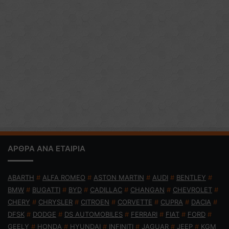
ΑΡΘΡΑ ΑΝΑ ΕΤΑΙΡΙΑ
ABARTH
#
ALFA ROMEO
#
ASTON MARTIN
#
AUDI
#
BENTLEY
#
BMW
#
BUGATTI
#
BYD
#
CADILLAC
#
CHANGAN
#
CHEVROLET
#
CHERY
#
CHRYSLER
#
CITROEN
#
CORVETTE
#
CUPRA
#
DACIA
#
DFSK
#
DODGE
#
DS AUTOMOBILES
#
FERRARI
#
FIAT
#
FORD
#
GEELY
#
HONDA
#
HYUNDAI
#
INFINITI
#
JAGUAR
#
JEEP
#
KGM