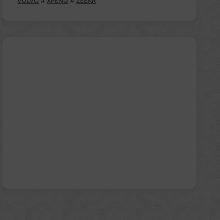
VOLVO
#
XPENG
#
ZEEKR