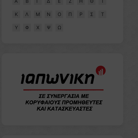
Α
Β
Γ
Δ
Ε
Ζ
Η
Θ
Ι
Κ
Λ
Μ
Ν
Ο
Π
Ρ
Σ
Τ
Υ
Φ
Χ
Ψ
Ω