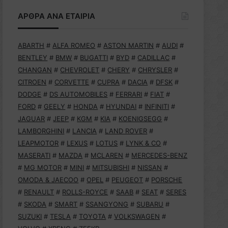
ΑΡΘΡΑ ΑΝΑ ΕΤΑΙΡΙΑ
ABARTH
#
ALFA ROMEO
#
ASTON MARTIN
#
AUDI
#
BENTLEY
#
BMW
#
BUGATTI
#
BYD
#
CADILLAC
#
CHANGAN
#
CHEVROLET
#
CHERY
#
CHRYSLER
#
CITROEN
#
CORVETTE
#
CUPRA
#
DACIA
#
DFSK
#
DODGE
#
DS AUTOMOBILES
#
FERRARI
#
FIAT
#
FORD
#
GEELY
#
HONDA
#
HYUNDAI
#
INFINITI
#
JAGUAR
#
JEEP
#
KGM
#
KIA
#
KOENIGSEGG
#
LAMBORGHINI
#
LANCIA
#
LAND ROVER
#
LEAPMOTOR
#
LEXUS
#
LOTUS
#
LYNK & CO
#
MASERATI
#
MAZDA
#
MCLAREN
#
MERCEDES-BENZ
#
MG MOTOR
#
MINI
#
MITSUBISHI
#
NISSAN
#
OMODA & JAECOO
#
OPEL
#
PEUGEOT
#
PORSCHE
#
RENAULT
#
ROLLS-ROYCE
#
SAAB
#
SEAT
#
SERES
#
SKODA
#
SMART
#
SSANGYONG
#
SUBARU
#
SUZUKI
#
TESLA
#
TOYOTA
#
VOLKSWAGEN
#