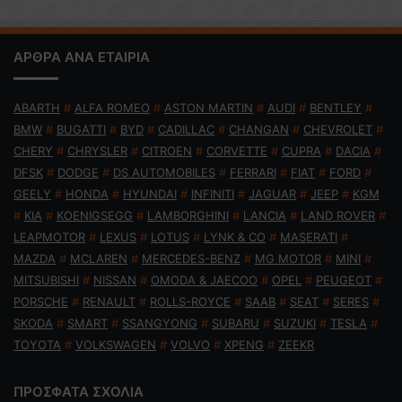
ΑΡΘΡΑ ΑΝΑ ΕΤΑΙΡΙΑ
ABARTH
#
ALFA ROMEO
#
ASTON MARTIN
#
AUDI
#
BENTLEY
#
BMW
#
BUGATTI
#
BYD
#
CADILLAC
#
CHANGAN
#
CHEVROLET
#
CHERY
#
CHRYSLER
#
CITROEN
#
CORVETTE
#
CUPRA
#
DACIA
#
DFSK
#
DODGE
#
DS AUTOMOBILES
#
FERRARI
#
FIAT
#
FORD
#
GEELY
#
HONDA
#
HYUNDAI
#
INFINITI
#
JAGUAR
#
JEEP
#
KGM
#
KIA
#
KOENIGSEGG
#
LAMBORGHINI
#
LANCIA
#
LAND ROVER
#
LEAPMOTOR
#
LEXUS
#
LOTUS
#
LYNK & CO
#
MASERATI
#
MAZDA
#
MCLAREN
#
MERCEDES-BENZ
#
MG MOTOR
#
MINI
#
MITSUBISHI
#
NISSAN
#
OMODA & JAECOO
#
OPEL
#
PEUGEOT
#
PORSCHE
#
RENAULT
#
ROLLS-ROYCE
#
SAAB
#
SEAT
#
SERES
#
SKODA
#
SMART
#
SSANGYONG
#
SUBARU
#
SUZUKI
#
TESLA
#
TOYOTA
#
VOLKSWAGEN
#
VOLVO
#
XPENG
#
ZEEKR
ΠΡΟΣΦΑΤΑ ΣΧΟΛΙΑ