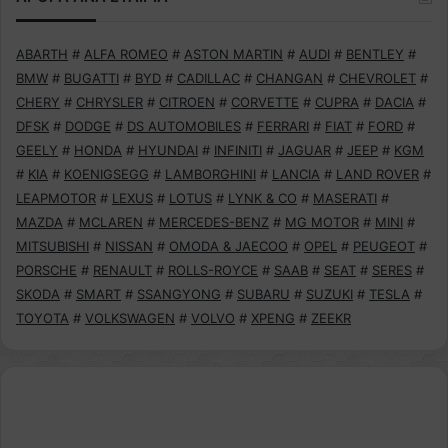
ABARTH
#
ALFA ROMEO
#
ASTON MARTIN
#
AUDI
#
BENTLEY
#
BMW
#
BUGATTI
#
BYD
#
CADILLAC
#
CHANGAN
#
CHEVROLET
#
CHERY
#
CHRYSLER
#
CITROEN
#
CORVETTE
#
CUPRA
#
DACIA
#
DFSK
#
DODGE
#
DS AUTOMOBILES
#
FERRARI
#
FIAT
#
FORD
#
GEELY
#
HONDA
#
HYUNDAI
#
INFINITI
#
JAGUAR
#
JEEP
#
KGM
#
KIA
#
KOENIGSEGG
#
LAMBORGHINI
#
LANCIA
#
LAND ROVER
#
LEAPMOTOR
#
LEXUS
#
LOTUS
#
LYNK & CO
#
MASERATI
#
MAZDA
#
MCLAREN
#
MERCEDES-BENZ
#
MG MOTOR
#
MINI
#
MITSUBISHI
#
NISSAN
#
OMODA & JAECOO
#
OPEL
#
PEUGEOT
#
PORSCHE
#
RENAULT
#
ROLLS-ROYCE
#
SAAB
#
SEAT
#
SERES
#
SKODA
#
SMART
#
SSANGYONG
#
SUBARU
#
SUZUKI
#
TESLA
#
TOYOTA
#
VOLKSWAGEN
#
VOLVO
#
XPENG
#
ZEEKR