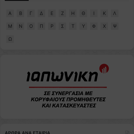
Α
Β
Γ
Δ
Ε
Ζ
Η
Θ
Ι
Κ
Λ
Μ
Ν
Ο
Π
Ρ
Σ
Τ
Υ
Φ
Χ
Ψ
Ω
ΑΡΘΡΑ ΑΝΑ ΕΤΑΙΡΙΑ