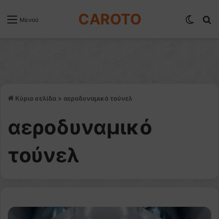
CAROTO
Switch
Α
Μενού
Κύρια σελίδα
>
αεροδυναμικό τούνελ
αεροδυναμικό
τούνελ