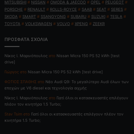
MITSUBISHI
#
NISSAN
#
OMODA & JAECOO
#
OPEL
#
PEUGEOT
#
PORSCHE
#
RENAULT
#
ROLLS-ROYCE
#
SAAB
#
SEAT
#
SERES
#
SKODA
#
SMART
#
SSANGYONG
#
SUBARU
#
SUZUKI
#
TESLA
#
TOYOTA
#
VOLKSWAGEN
#
VOLVO
#
XPENG
#
ZEEKR
ΠΡΟΣΦΑΤΑ ΣΧΟΛΙΑ
Nίκος Ι. Mαρινόπουλος
στο
Nissan Micra 150 PS 52 kWh [test
drive]
Γιώργος
στο
Nissan Micra 150 PS 52 kWh [test drive]
ΦΩΤΙΟΣ ΣΠΑΘΗΣ
στο
Νέο Audi Q9: Το μεγαλύτερο Audi όλων των
εποχών με V6 diesel και τεχνολογία αιχμής
Nίκος Ι. Mαρινόπουλος
στο
Γιατί όλοι οι κατασκευαστές επιλέγουν
πλέον τον κινητήρα 1.5 Turbo;
Stav Tsim
στο
Γιατί όλοι οι κατασκευαστές επιλέγουν πλέον τον
κινητήρα 1.5 Turbo;