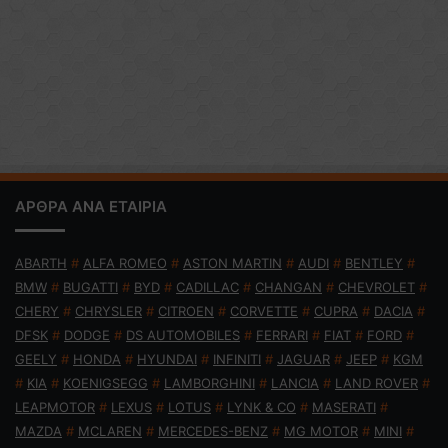
ΑΡΘΡΑ ΑΝΑ ΕΤΑΙΡΙΑ
ABARTH
#
ALFA ROMEO
#
ASTON MARTIN
#
AUDI
#
BENTLEY
#
BMW
#
BUGATTI
#
BYD
#
CADILLAC
#
CHANGAN
#
CHEVROLET
#
CHERY
#
CHRYSLER
#
CITROEN
#
CORVETTE
#
CUPRA
#
DACIA
#
DFSK
#
DODGE
#
DS AUTOMOBILES
#
FERRARI
#
FIAT
#
FORD
#
GEELY
#
HONDA
#
HYUNDAI
#
INFINITI
#
JAGUAR
#
JEEP
#
KGM
#
KIA
#
KOENIGSEGG
#
LAMBORGHINI
#
LANCIA
#
LAND ROVER
#
LEAPMOTOR
#
LEXUS
#
LOTUS
#
LYNK & CO
#
MASERATI
#
MAZDA
#
MCLAREN
#
MERCEDES-BENZ
#
MG MOTOR
#
MINI
#