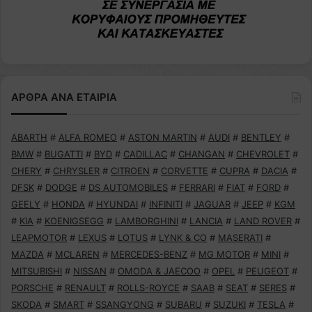
ΑΡΘΡΑ ΑΝΑ ΕΤΑΙΡΙΑ
ABARTH
#
ALFA ROMEO
#
ASTON MARTIN
#
AUDI
#
BENTLEY
#
BMW
#
BUGATTI
#
BYD
#
CADILLAC
#
CHANGAN
#
CHEVROLET
#
CHERY
#
CHRYSLER
#
CITROEN
#
CORVETTE
#
CUPRA
#
DACIA
#
DFSK
#
DODGE
#
DS AUTOMOBILES
#
FERRARI
#
FIAT
#
FORD
#
GEELY
#
HONDA
#
HYUNDAI
#
INFINITI
#
JAGUAR
#
JEEP
#
KGM
#
KIA
#
KOENIGSEGG
#
LAMBORGHINI
#
LANCIA
#
LAND ROVER
#
LEAPMOTOR
#
LEXUS
#
LOTUS
#
LYNK & CO
#
MASERATI
#
MAZDA
#
MCLAREN
#
MERCEDES-BENZ
#
MG MOTOR
#
MINI
#
MITSUBISHI
#
NISSAN
#
OMODA & JAECOO
#
OPEL
#
PEUGEOT
#
PORSCHE
#
RENAULT
#
ROLLS-ROYCE
#
SAAB
#
SEAT
#
SERES
#
SKODA
#
SMART
#
SSANGYONG
#
SUBARU
#
SUZUKI
#
TESLA
#