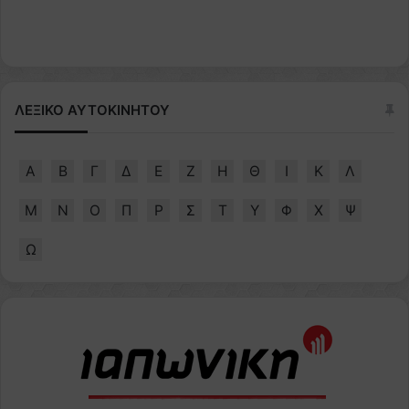
ΛΕΞΙΚΟ ΑΥΤΟΚΙΝΗΤΟΥ
Α
Β
Γ
Δ
Ε
Ζ
Η
Θ
Ι
Κ
Λ
Μ
Ν
Ο
Π
Ρ
Σ
Τ
Υ
Φ
Χ
Ψ
Ω