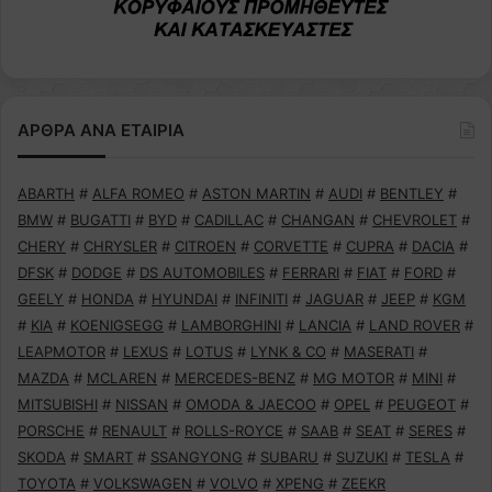
ΑΡΘΡΑ ΑΝΑ ΕΤΑΙΡΙΑ
ABARTH
#
ALFA ROMEO
#
ASTON MARTIN
#
AUDI
#
BENTLEY
#
BMW
#
BUGATTI
#
BYD
#
CADILLAC
#
CHANGAN
#
CHEVROLET
#
CHERY
#
CHRYSLER
#
CITROEN
#
CORVETTE
#
CUPRA
#
DACIA
#
DFSK
#
DODGE
#
DS AUTOMOBILES
#
FERRARI
#
FIAT
#
FORD
#
GEELY
#
HONDA
#
HYUNDAI
#
INFINITI
#
JAGUAR
#
JEEP
#
KGM
#
KIA
#
KOENIGSEGG
#
LAMBORGHINI
#
LANCIA
#
LAND ROVER
#
LEAPMOTOR
#
LEXUS
#
LOTUS
#
LYNK & CO
#
MASERATI
#
MAZDA
#
MCLAREN
#
MERCEDES-BENZ
#
MG MOTOR
#
MINI
#
MITSUBISHI
#
NISSAN
#
OMODA & JAECOO
#
OPEL
#
PEUGEOT
#
PORSCHE
#
RENAULT
#
ROLLS-ROYCE
#
SAAB
#
SEAT
#
SERES
#
SKODA
#
SMART
#
SSANGYONG
#
SUBARU
#
SUZUKI
#
TESLA
#
TOYOTA
#
VOLKSWAGEN
#
VOLVO
#
XPENG
#
ZEEKR