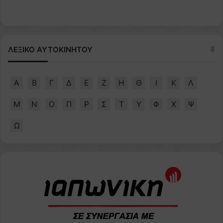
ΛΕΞΙΚΟ ΑΥΤΟΚΙΝΗΤΟΥ
Α
Β
Γ
Δ
Ε
Ζ
Η
Θ
Ι
Κ
Λ
Μ
Ν
Ο
Π
Ρ
Σ
Τ
Υ
Φ
Χ
Ψ
Ω