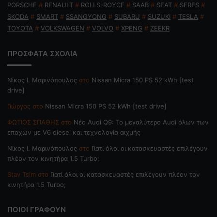
PORSCHE
#
RENAULT
#
ROLLS-ROYCE
#
SAAB
#
SEAT
#
SERES
#
SKODA
#
SMART
#
SSANGYONG
#
SUBARU
#
SUZUKI
#
TESLA
#
TOYOTA
#
VOLKSWAGEN
#
VOLVO
#
XPENG
#
ZEEKR
ΠΡΟΣΦΑΤΑ ΣΧΟΛΙΑ
Nίκος Ι. Mαρινόπουλος
στο
Nissan Micra 150 PS 52 kWh [test
drive]
Γιώργος
στο
Nissan Micra 150 PS 52 kWh [test drive]
ΦΩΤΙΟΣ ΣΠΑΘΗΣ
στο
Νέο Audi Q9: Το μεγαλύτερο Audi όλων των
εποχών με V6 diesel και τεχνολογία αιχμής
Nίκος Ι. Mαρινόπουλος
στο
Γιατί όλοι οι κατασκευαστές επιλέγουν
πλέον τον κινητήρα 1.5 Turbo;
Stav Tsim
στο
Γιατί όλοι οι κατασκευαστές επιλέγουν πλέον τον
κινητήρα 1.5 Turbo;
ΠΟΙΟΙ ΓΡΑΦΟΥΝ