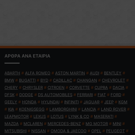
ΑΡΘΡΑ ΑΝΑ ΕΤΑΙΡΙΑ
ABARTH
#
ALFA ROMEO
#
ASTON MARTIN
#
AUDI
#
BENTLEY
#
BMW
#
BUGATTI
#
BYD
#
CADILLAC
#
CHANGAN
#
CHEVROLET
#
CHERY
#
CHRYSLER
#
CITROEN
#
CORVETTE
#
CUPRA
#
DACIA
#
DFSK
#
DODGE
#
DS AUTOMOBILES
#
FERRARI
#
FIAT
#
FORD
#
GEELY
#
HONDA
#
HYUNDAI
#
INFINITI
#
JAGUAR
#
JEEP
#
KGM
#
KIA
#
KOENIGSEGG
#
LAMBORGHINI
#
LANCIA
#
LAND ROVER
#
LEAPMOTOR
#
LEXUS
#
LOTUS
#
LYNK & CO
#
MASERATI
#
MAZDA
#
MCLAREN
#
MERCEDES-BENZ
#
MG MOTOR
#
MINI
#
MITSUBISHI
#
NISSAN
#
OMODA & JAECOO
#
OPEL
#
PEUGEOT
#