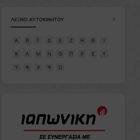
ΛΕΞΙΚΟ ΑΥΤΟΚΙΝΗΤΟΥ
Α
Β
Γ
Δ
Ε
Ζ
Η
Θ
Ι
Κ
Λ
Μ
Ν
Ο
Π
Ρ
Σ
Τ
Υ
Φ
Χ
Ψ
Ω