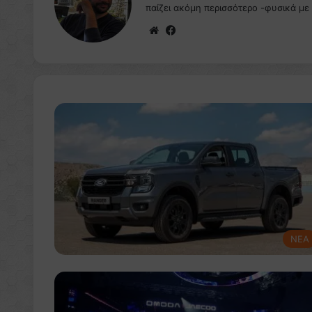
παίζει ακόμη περισσότερο -φυσικά με
We
Fa
bsi
ce
te
bo
ok
NEA