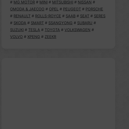
#
MG MOTOR
#
MINI
#
MITSUBISHI
#
NISSAN
#
OMODA & JAECOO
#
OPEL
#
PEUGEOT
#
PORSCHE
#
RENAULT
#
ROLLS-ROYCE
#
SAAB
#
SEAT
#
SERES
#
SKODA
#
SMART
#
SSANGYONG
#
SUBARU
#
SUZUKI
#
TESLA
#
TOYOTA
#
VOLKSWAGEN
#
VOLVO
#
XPENG
#
ZEEKR