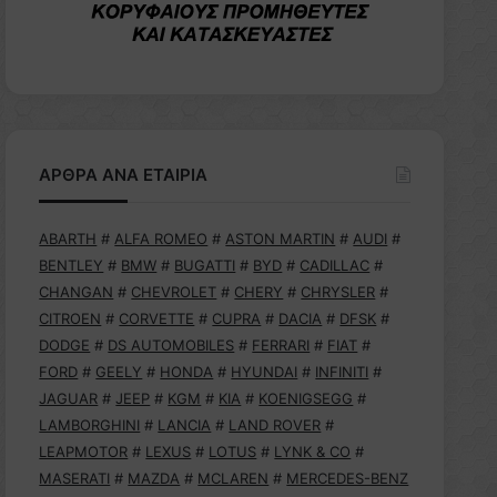
ΑΡΘΡΑ ΑΝΑ ΕΤΑΙΡΙΑ
ABARTH
#
ALFA ROMEO
#
ASTON MARTIN
#
AUDI
#
BENTLEY
#
BMW
#
BUGATTI
#
BYD
#
CADILLAC
#
CHANGAN
#
CHEVROLET
#
CHERY
#
CHRYSLER
#
CITROEN
#
CORVETTE
#
CUPRA
#
DACIA
#
DFSK
#
DODGE
#
DS AUTOMOBILES
#
FERRARI
#
FIAT
#
FORD
#
GEELY
#
HONDA
#
HYUNDAI
#
INFINITI
#
JAGUAR
#
JEEP
#
KGM
#
KIA
#
KOENIGSEGG
#
LAMBORGHINI
#
LANCIA
#
LAND ROVER
#
LEAPMOTOR
#
LEXUS
#
LOTUS
#
LYNK & CO
#
MASERATI
#
MAZDA
#
MCLAREN
#
MERCEDES-BENZ