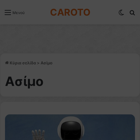
CAROTO
Switch
Α
Μενού
Κύρια σελίδα
>
Ασίμο
Ασίμο