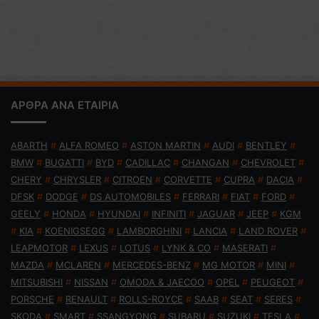
ΑΡΘΡΑ ΑΝΑ ΕΤΑΙΡΙΑ
ABARTH
#
ALFA ROMEO
#
ASTON MARTIN
#
AUDI
#
BENTLEY
#
BMW
#
BUGATTI
#
BYD
#
CADILLAC
#
CHANGAN
#
CHEVROLET
#
CHERY
#
CHRYSLER
#
CITROEN
#
CORVETTE
#
CUPRA
#
DACIA
#
DFSK
#
DODGE
#
DS AUTOMOBILES
#
FERRARI
#
FIAT
#
FORD
#
GEELY
#
HONDA
#
HYUNDAI
#
INFINITI
#
JAGUAR
#
JEEP
#
KGM
#
KIA
#
KOENIGSEGG
#
LAMBORGHINI
#
LANCIA
#
LAND ROVER
#
LEAPMOTOR
#
LEXUS
#
LOTUS
#
LYNK & CO
#
MASERATI
#
MAZDA
#
MCLAREN
#
MERCEDES-BENZ
#
MG MOTOR
#
MINI
#
MITSUBISHI
#
NISSAN
#
OMODA & JAECOO
#
OPEL
#
PEUGEOT
#
PORSCHE
#
RENAULT
#
ROLLS-ROYCE
#
SAAB
#
SEAT
#
SERES
#
SKODA
#
SMART
#
SSANGYONG
#
SUBARU
#
SUZUKI
#
TESLA
#