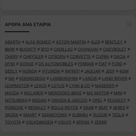
ΑΡΘΡΑ ΑΝΑ ΕΤΑΙΡΙΑ
ABARTH
#
ALFA ROMEO
#
ASTON MARTIN
#
AUDI
#
BENTLEY
#
BMW
#
BUGATTI
#
BYD
#
CADILLAC
#
CHANGAN
#
CHEVROLET
#
CHERY
#
CHRYSLER
#
CITROEN
#
CORVETTE
#
CUPRA
#
DACIA
#
DFSK
#
DODGE
#
DS AUTOMOBILES
#
FERRARI
#
FIAT
#
FORD
#
GEELY
#
HONDA
#
HYUNDAI
#
INFINITI
#
JAGUAR
#
JEEP
#
KGM
#
KIA
#
KOENIGSEGG
#
LAMBORGHINI
#
LANCIA
#
LAND ROVER
#
LEAPMOTOR
#
LEXUS
#
LOTUS
#
LYNK & CO
#
MASERATI
#
MAZDA
#
MCLAREN
#
MERCEDES-BENZ
#
MG MOTOR
#
MINI
#
MITSUBISHI
#
NISSAN
#
OMODA & JAECOO
#
OPEL
#
PEUGEOT
#
PORSCHE
#
RENAULT
#
ROLLS-ROYCE
#
SAAB
#
SEAT
#
SERES
#
SKODA
#
SMART
#
SSANGYONG
#
SUBARU
#
SUZUKI
#
TESLA
#
TOYOTA
#
VOLKSWAGEN
#
VOLVO
#
XPENG
#
ZEEKR