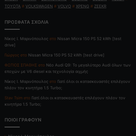
TOYOTA
#
VOLKSWAGEN
#
VOLVO
#
XPENG
#
ZEEKR
ΠΡΟΣΦΑΤΑ ΣΧΟΛΙΑ
Nίκος Ι. Mαρινόπουλος
στο
Nissan Micra 150 PS 52 kWh [test
drive]
Γιώργος
στο
Nissan Micra 150 PS 52 kWh [test drive]
ΦΩΤΙΟΣ ΣΠΑΘΗΣ
στο
Νέο Audi Q9: Το μεγαλύτερο Audi όλων των
εποχών με V6 diesel και τεχνολογία αιχμής
Nίκος Ι. Mαρινόπουλος
στο
Γιατί όλοι οι κατασκευαστές επιλέγουν
πλέον τον κινητήρα 1.5 Turbo;
Stav Tsim
στο
Γιατί όλοι οι κατασκευαστές επιλέγουν πλέον τον
κινητήρα 1.5 Turbo;
ΠΟΙΟΙ ΓΡΑΦΟΥΝ