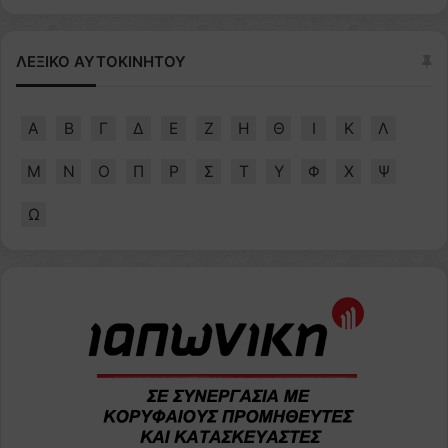
ΛΕΞΙΚΟ ΑΥΤΟΚΙΝΗΤΟΥ
Α
Β
Γ
Δ
Ε
Ζ
Η
Θ
Ι
Κ
Λ
Μ
Ν
Ο
Π
Ρ
Σ
Τ
Υ
Φ
Χ
Ψ
Ω