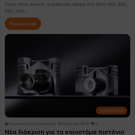
Όπως έγινε γνωστό, η ανάκληση αφορά στα Volvo S60, S80,
S90, V40,…
Περισσότερα
ΤΕΧΝΟΛΟΓΙΑ
Κωνσταντίνος Ζωγλοπίτης
19 Ιουνίου 2015
0
Νέα διάκριση για τα καινοτόμα πιστόνια