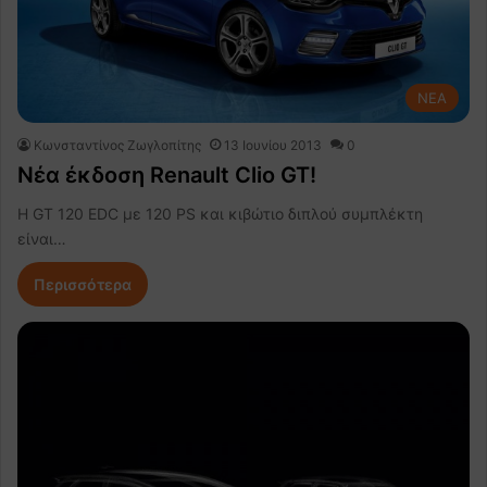
NEA
Κωνσταντίνος Ζωγλοπίτης
13 Ιουνίου 2013
0
Νέα έκδοση Renault Clio GT!
H GT 120 EDC με 120 PS και κιβώτιο διπλού συμπλέκτη
είναι…
Περισσότερα