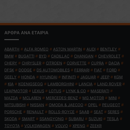
ΑΡΘΡΑ ΑΝΑ ΕΤΑΙΡΙΑ
ABARTH
#
ALFA ROMEO
#
ASTON MARTIN
#
AUDI
#
BENTLEY
#
BMW
#
BUGATTI
#
BYD
#
CADILLAC
#
CHANGAN
#
CHEVROLET
#
CHERY
#
CHRYSLER
#
CITROEN
#
CORVETTE
#
CUPRA
#
DACIA
#
DFSK
#
DODGE
#
DS AUTOMOBILES
#
FERRARI
#
FIAT
#
FORD
#
GEELY
#
HONDA
#
HYUNDAI
#
INFINITI
#
JAGUAR
#
JEEP
#
KGM
#
KIA
#
KOENIGSEGG
#
LAMBORGHINI
#
LANCIA
#
LAND ROVER
#
LEAPMOTOR
#
LEXUS
#
LOTUS
#
LYNK & CO
#
MASERATI
#
MAZDA
#
MCLAREN
#
MERCEDES-BENZ
#
MG MOTOR
#
MINI
#
MITSUBISHI
#
NISSAN
#
OMODA & JAECOO
#
OPEL
#
PEUGEOT
#
PORSCHE
#
RENAULT
#
ROLLS-ROYCE
#
SAAB
#
SEAT
#
SERES
#
SKODA
#
SMART
#
SSANGYONG
#
SUBARU
#
SUZUKI
#
TESLA
#
TOYOTA
#
VOLKSWAGEN
#
VOLVO
#
XPENG
#
ZEEKR