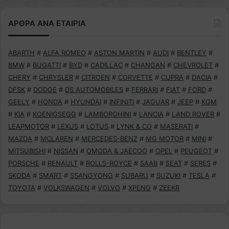
ΑΡΘΡΑ ΑΝΑ ΕΤΑΙΡΙΑ
ABARTH
#
ALFA ROMEO
#
ASTON MARTIN
#
AUDI
#
BENTLEY
#
BMW
#
BUGATTI
#
BYD
#
CADILLAC
#
CHANGAN
#
CHEVROLET
#
CHERY
#
CHRYSLER
#
CITROEN
#
CORVETTE
#
CUPRA
#
DACIA
#
DFSK
#
DODGE
#
DS AUTOMOBILES
#
FERRARI
#
FIAT
#
FORD
#
GEELY
#
HONDA
#
HYUNDAI
#
INFINITI
#
JAGUAR
#
JEEP
#
KGM
#
KIA
#
KOENIGSEGG
#
LAMBORGHINI
#
LANCIA
#
LAND ROVER
#
LEAPMOTOR
#
LEXUS
#
LOTUS
#
LYNK & CO
#
MASERATI
#
MAZDA
#
MCLAREN
#
MERCEDES-BENZ
#
MG MOTOR
#
MINI
#
MITSUBISHI
#
NISSAN
#
OMODA & JAECOO
#
OPEL
#
PEUGEOT
#
PORSCHE
#
RENAULT
#
ROLLS-ROYCE
#
SAAB
#
SEAT
#
SERES
#
SKODA
#
SMART
#
SSANGYONG
#
SUBARU
#
SUZUKI
#
TESLA
#
TOYOTA
#
VOLKSWAGEN
#
VOLVO
#
XPENG
#
ZEEKR