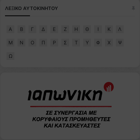
ΛΕΞΙΚΟ ΑΥΤΟΚΙΝΗΤΟΥ
Α
Β
Γ
Δ
Ε
Ζ
Η
Θ
Ι
Κ
Λ
Μ
Ν
Ο
Π
Ρ
Σ
Τ
Υ
Φ
Χ
Ψ
Ω