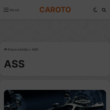
CAROTO
Switch
Α
Μενού
Κύρια σελίδα
>
ΑSS
ΑSS