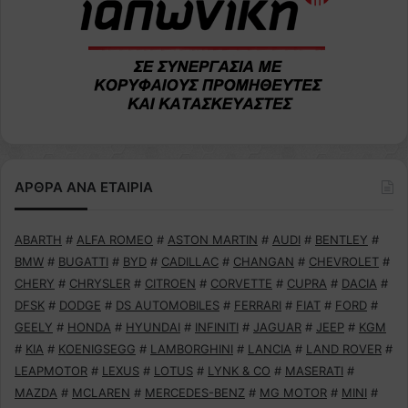
ΑΡΘΡΑ ΑΝΑ ΕΤΑΙΡΙΑ
ABARTH
#
ALFA ROMEO
#
ASTON MARTIN
#
AUDI
#
BENTLEY
#
BMW
#
BUGATTI
#
BYD
#
CADILLAC
#
CHANGAN
#
CHEVROLET
#
CHERY
#
CHRYSLER
#
CITROEN
#
CORVETTE
#
CUPRA
#
DACIA
#
DFSK
#
DODGE
#
DS AUTOMOBILES
#
FERRARI
#
FIAT
#
FORD
#
GEELY
#
HONDA
#
HYUNDAI
#
INFINITI
#
JAGUAR
#
JEEP
#
KGM
#
KIA
#
KOENIGSEGG
#
LAMBORGHINI
#
LANCIA
#
LAND ROVER
#
LEAPMOTOR
#
LEXUS
#
LOTUS
#
LYNK & CO
#
MASERATI
#
MAZDA
#
MCLAREN
#
MERCEDES-BENZ
#
MG MOTOR
#
MINI
#