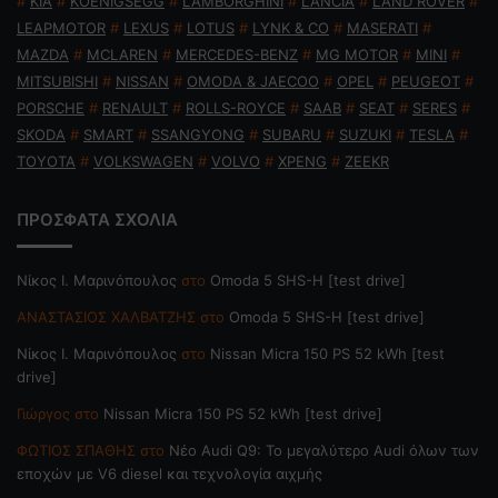
#
KIA
#
KOENIGSEGG
#
LAMBORGHINI
#
LANCIA
#
LAND ROVER
#
LEAPMOTOR
#
LEXUS
#
LOTUS
#
LYNK & CO
#
MASERATI
#
MAZDA
#
MCLAREN
#
MERCEDES-BENZ
#
MG MOTOR
#
MINI
#
MITSUBISHI
#
NISSAN
#
OMODA & JAECOO
#
OPEL
#
PEUGEOT
#
PORSCHE
#
RENAULT
#
ROLLS-ROYCE
#
SAAB
#
SEAT
#
SERES
#
SKODA
#
SMART
#
SSANGYONG
#
SUBARU
#
SUZUKI
#
TESLA
#
TOYOTA
#
VOLKSWAGEN
#
VOLVO
#
XPENG
#
ZEEKR
ΠΡΟΣΦΑΤΑ ΣΧΟΛΙΑ
Nίκος Ι. Mαρινόπουλος
στο
Omoda 5 SHS-H [test drive]
ΑΝΑΣΤΑΣΙΟΣ ΧΑΛΒΑΤΖΗΣ
στο
Omoda 5 SHS-H [test drive]
Nίκος Ι. Mαρινόπουλος
στο
Nissan Micra 150 PS 52 kWh [test
drive]
Γιώργος
στο
Nissan Micra 150 PS 52 kWh [test drive]
ΦΩΤΙΟΣ ΣΠΑΘΗΣ
στο
Νέο Audi Q9: Το μεγαλύτερο Audi όλων των
εποχών με V6 diesel και τεχνολογία αιχμής