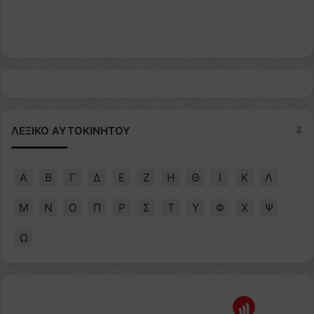
ΛΕΞΙΚΟ ΑΥΤΟΚΙΝΗΤΟΥ
Α
Β
Γ
Δ
Ε
Ζ
Η
Θ
Ι
Κ
Λ
Μ
Ν
Ο
Π
Ρ
Σ
Τ
Υ
Φ
Χ
Ψ
Ω