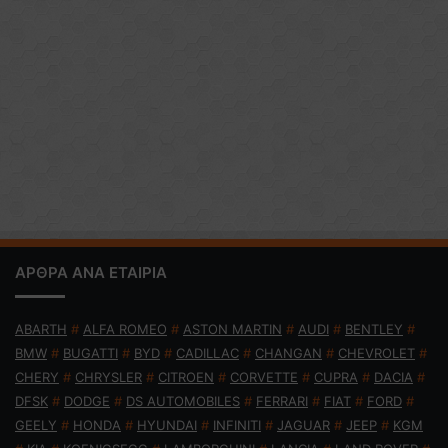
ΑΡΘΡΑ ΑΝΑ ΕΤΑΙΡΙΑ
ABARTH
#
ALFA ROMEO
#
ASTON MARTIN
#
AUDI
#
BENTLEY
#
BMW
#
BUGATTI
#
BYD
#
CADILLAC
#
CHANGAN
#
CHEVROLET
#
CHERY
#
CHRYSLER
#
CITROEN
#
CORVETTE
#
CUPRA
#
DACIA
#
DFSK
#
DODGE
#
DS AUTOMOBILES
#
FERRARI
#
FIAT
#
FORD
#
GEELY
#
HONDA
#
HYUNDAI
#
INFINITI
#
JAGUAR
#
JEEP
#
KGM