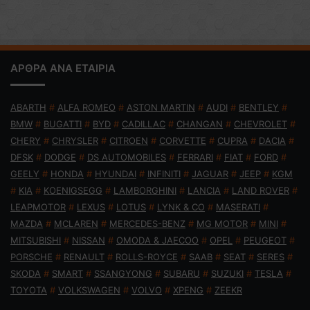
ΑΡΘΡΑ ΑΝΑ ΕΤΑΙΡΙΑ
ABARTH
#
ALFA ROMEO
#
ASTON MARTIN
#
AUDI
#
BENTLEY
#
BMW
#
BUGATTI
#
BYD
#
CADILLAC
#
CHANGAN
#
CHEVROLET
#
CHERY
#
CHRYSLER
#
CITROEN
#
CORVETTE
#
CUPRA
#
DACIA
#
DFSK
#
DODGE
#
DS AUTOMOBILES
#
FERRARI
#
FIAT
#
FORD
#
GEELY
#
HONDA
#
HYUNDAI
#
INFINITI
#
JAGUAR
#
JEEP
#
KGM
#
KIA
#
KOENIGSEGG
#
LAMBORGHINI
#
LANCIA
#
LAND ROVER
#
LEAPMOTOR
#
LEXUS
#
LOTUS
#
LYNK & CO
#
MASERATI
#
MAZDA
#
MCLAREN
#
MERCEDES-BENZ
#
MG MOTOR
#
MINI
#
MITSUBISHI
#
NISSAN
#
OMODA & JAECOO
#
OPEL
#
PEUGEOT
#
PORSCHE
#
RENAULT
#
ROLLS-ROYCE
#
SAAB
#
SEAT
#
SERES
#
SKODA
#
SMART
#
SSANGYONG
#
SUBARU
#
SUZUKI
#
TESLA
#
TOYOTA
#
VOLKSWAGEN
#
VOLVO
#
XPENG
#
ZEEKR