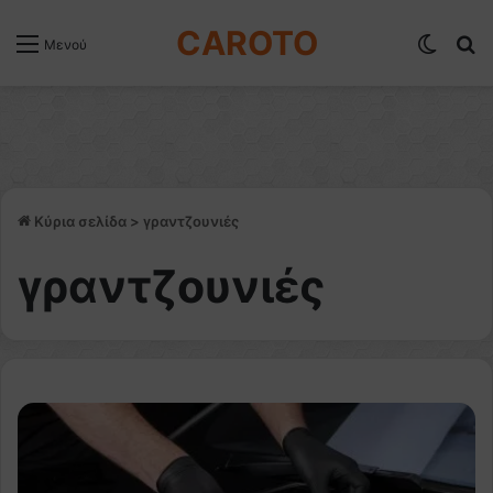
CAROTO
Switch
Α
Μενού
Κύρια σελίδα
>
γραντζουνιές
γραντζουνιές