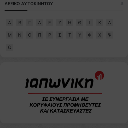
ΛΕΞΙΚΟ ΑΥΤΟΚΙΝΗΤΟΥ
Α
Β
Γ
Δ
Ε
Ζ
Η
Θ
Ι
Κ
Λ
Μ
Ν
Ο
Π
Ρ
Σ
Τ
Υ
Φ
Χ
Ψ
Ω