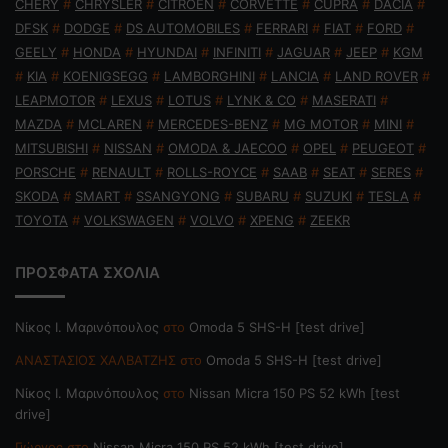
CHERY
#
CHRYSLER
#
CITROEN
#
CORVETTE
#
CUPRA
#
DACIA
#
DFSK
#
DODGE
#
DS AUTOMOBILES
#
FERRARI
#
FIAT
#
FORD
#
GEELY
#
HONDA
#
HYUNDAI
#
INFINITI
#
JAGUAR
#
JEEP
#
KGM
#
KIA
#
KOENIGSEGG
#
LAMBORGHINI
#
LANCIA
#
LAND ROVER
#
LEAPMOTOR
#
LEXUS
#
LOTUS
#
LYNK & CO
#
MASERATI
#
MAZDA
#
MCLAREN
#
MERCEDES-BENZ
#
MG MOTOR
#
MINI
#
MITSUBISHI
#
NISSAN
#
OMODA & JAECOO
#
OPEL
#
PEUGEOT
#
PORSCHE
#
RENAULT
#
ROLLS-ROYCE
#
SAAB
#
SEAT
#
SERES
#
SKODA
#
SMART
#
SSANGYONG
#
SUBARU
#
SUZUKI
#
TESLA
#
TOYOTA
#
VOLKSWAGEN
#
VOLVO
#
XPENG
#
ZEEKR
ΠΡΟΣΦΑΤΑ ΣΧΟΛΙΑ
Nίκος Ι. Mαρινόπουλος
στο
Omoda 5 SHS-H [test drive]
ΑΝΑΣΤΑΣΙΟΣ ΧΑΛΒΑΤΖΗΣ
στο
Omoda 5 SHS-H [test drive]
Nίκος Ι. Mαρινόπουλος
στο
Nissan Micra 150 PS 52 kWh [test
drive]
Γιώργος
στο
Nissan Micra 150 PS 52 kWh [test drive]