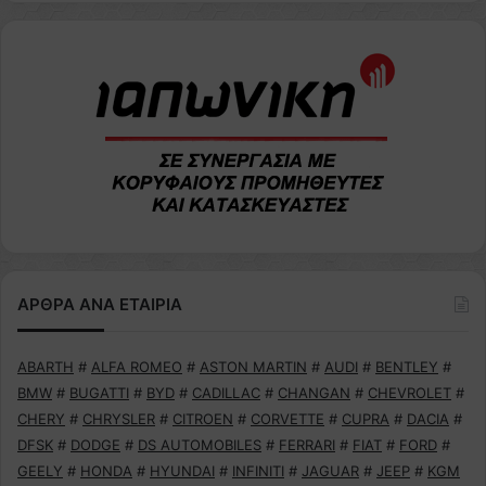
ΑΡΘΡΑ ΑΝΑ ΕΤΑΙΡΙΑ
ABARTH
#
ALFA ROMEO
#
ASTON MARTIN
#
AUDI
#
BENTLEY
#
BMW
#
BUGATTI
#
BYD
#
CADILLAC
#
CHANGAN
#
CHEVROLET
#
CHERY
#
CHRYSLER
#
CITROEN
#
CORVETTE
#
CUPRA
#
DACIA
#
DFSK
#
DODGE
#
DS AUTOMOBILES
#
FERRARI
#
FIAT
#
FORD
#
GEELY
#
HONDA
#
HYUNDAI
#
INFINITI
#
JAGUAR
#
JEEP
#
KGM