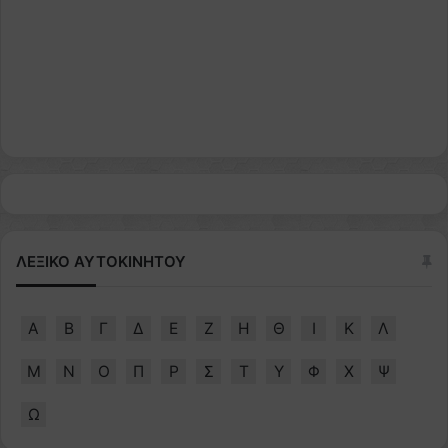
ΛΕΞΙΚΟ ΑΥΤΟΚΙΝΗΤΟΥ
Α
Β
Γ
Δ
Ε
Ζ
Η
Θ
Ι
Κ
Λ
Μ
Ν
Ο
Π
Ρ
Σ
Τ
Υ
Φ
Χ
Ψ
Ω