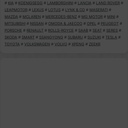
#
KIA
#
KOENIGSEGG
#
LAMBORGHINI
#
LANCIA
#
LAND ROVER
#
LEAPMOTOR
#
LEXUS
#
LOTUS
#
LYNK & CO
#
MASERATI
#
MAZDA
#
MCLAREN
#
MERCEDES-BENZ
#
MG MOTOR
#
MINI
#
MITSUBISHI
#
NISSAN
#
OMODA & JAECOO
#
OPEL
#
PEUGEOT
#
PORSCHE
#
RENAULT
#
ROLLS-ROYCE
#
SAAB
#
SEAT
#
SERES
#
SKODA
#
SMART
#
SSANGYONG
#
SUBARU
#
SUZUKI
#
TESLA
#
TOYOTA
#
VOLKSWAGEN
#
VOLVO
#
XPENG
#
ZEEKR