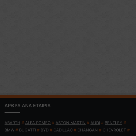
ΑΡΘΡΑ ΑΝΑ ΕΤΑΙΡΙΑ
ABARTH
#
ALFA ROMEO
#
ASTON MARTIN
#
AUDI
#
BENTLEY
#
BMW
#
BUGATTI
#
BYD
#
CADILLAC
#
CHANGAN
#
CHEVROLET
#