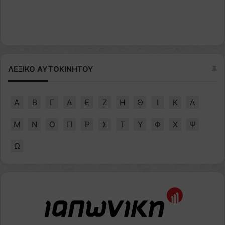
ΛΕΞΙΚΟ ΑΥΤΟΚΙΝΗΤΟΥ
Α
Β
Γ
Δ
Ε
Ζ
Η
Θ
Ι
Κ
Λ
Μ
Ν
Ο
Π
Ρ
Σ
Τ
Υ
Φ
Χ
Ψ
Ω