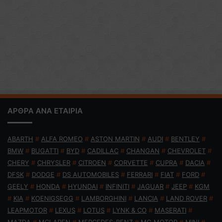
ΑΡΘΡΑ ΑΝΑ ΕΤΑΙΡΙΑ
ABARTH
#
ALFA ROMEO
#
ASTON MARTIN
#
AUDI
#
BENTLEY
#
BMW
#
BUGATTI
#
BYD
#
CADILLAC
#
CHANGAN
#
CHEVROLET
#
CHERY
#
CHRYSLER
#
CITROEN
#
CORVETTE
#
CUPRA
#
DACIA
#
DFSK
#
DODGE
#
DS AUTOMOBILES
#
FERRARI
#
FIAT
#
FORD
#
GEELY
#
HONDA
#
HYUNDAI
#
INFINITI
#
JAGUAR
#
JEEP
#
KGM
#
KIA
#
KOENIGSEGG
#
LAMBORGHINI
#
LANCIA
#
LAND ROVER
#
LEAPMOTOR
#
LEXUS
#
LOTUS
#
LYNK & CO
#
MASERATI
#
MAZDA
#
MCLAREN
#
MERCEDES-BENZ
#
MG MOTOR
#
MINI
#