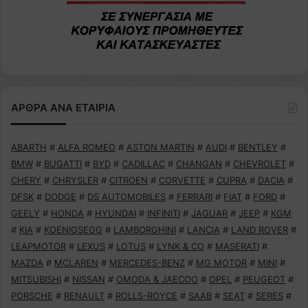
ΑΡΘΡΑ ΑΝΑ ΕΤΑΙΡΙΑ
ABARTH
#
ALFA ROMEO
#
ASTON MARTIN
#
AUDI
#
BENTLEY
#
BMW
#
BUGATTI
#
BYD
#
CADILLAC
#
CHANGAN
#
CHEVROLET
#
CHERY
#
CHRYSLER
#
CITROEN
#
CORVETTE
#
CUPRA
#
DACIA
#
DFSK
#
DODGE
#
DS AUTOMOBILES
#
FERRARI
#
FIAT
#
FORD
#
GEELY
#
HONDA
#
HYUNDAI
#
INFINITI
#
JAGUAR
#
JEEP
#
KGM
#
KIA
#
KOENIGSEGG
#
LAMBORGHINI
#
LANCIA
#
LAND ROVER
#
LEAPMOTOR
#
LEXUS
#
LOTUS
#
LYNK & CO
#
MASERATI
#
MAZDA
#
MCLAREN
#
MERCEDES-BENZ
#
MG MOTOR
#
MINI
#
MITSUBISHI
#
NISSAN
#
OMODA & JAECOO
#
OPEL
#
PEUGEOT
#
PORSCHE
#
RENAULT
#
ROLLS-ROYCE
#
SAAB
#
SEAT
#
SERES
#