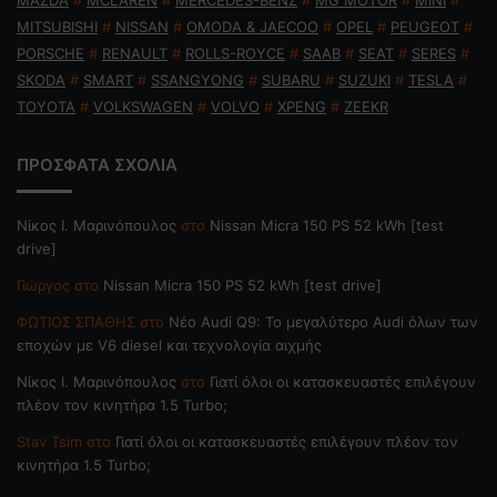
MITSUBISHI
#
NISSAN
#
OMODA & JAECOO
#
OPEL
#
PEUGEOT
#
PORSCHE
#
RENAULT
#
ROLLS-ROYCE
#
SAAB
#
SEAT
#
SERES
#
SKODA
#
SMART
#
SSANGYONG
#
SUBARU
#
SUZUKI
#
TESLA
#
TOYOTA
#
VOLKSWAGEN
#
VOLVO
#
XPENG
#
ZEEKR
ΠΡΟΣΦΑΤΑ ΣΧΟΛΙΑ
Nίκος Ι. Mαρινόπουλος
στο
Nissan Micra 150 PS 52 kWh [test
drive]
Γιώργος
στο
Nissan Micra 150 PS 52 kWh [test drive]
ΦΩΤΙΟΣ ΣΠΑΘΗΣ
στο
Νέο Audi Q9: Το μεγαλύτερο Audi όλων των
εποχών με V6 diesel και τεχνολογία αιχμής
Nίκος Ι. Mαρινόπουλος
στο
Γιατί όλοι οι κατασκευαστές επιλέγουν
πλέον τον κινητήρα 1.5 Turbo;
Stav Tsim
στο
Γιατί όλοι οι κατασκευαστές επιλέγουν πλέον τον
κινητήρα 1.5 Turbo;