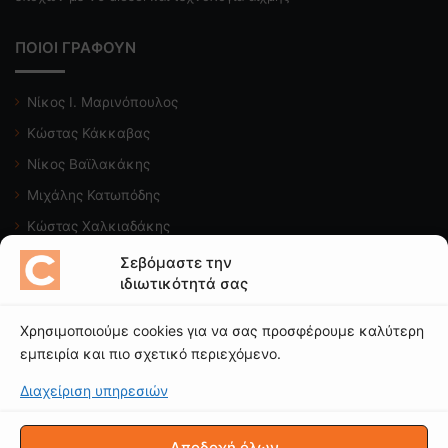
ΠΟΙΟΙ ΓΡΑΦΟΥΝ
Νίκος Ι. Μαρινόπουλος
Κώστας Κάκκαβας
Νίκος Βαϊλακάκης
Μιχάλης Κατωπόδης
Κώστας Χαλκιαδάκης
Σεβόμαστε την
Δείτε το κανάλι μας
ιδιωτικότητά σας
Χρησιμοποιούμε cookies για να σας προσφέρουμε καλύτερη
εμπειρία και πιο σχετικό περιεχόμενο.
Διαχείριση υπηρεσιών
© CAROTO |
ΟΡΟΙ ΧΡΗΣΗΣ
|
ΠΟΛΙΤΙΚΗ ΑΠΟΡΡΗΤΟΥ
|
Δήλωση
Απορρήτου (ΕΕ)
|
Πολιτική Cookies (ΕΕ)
Αποδοχή όλων