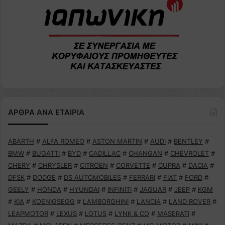
ΑΡΘΡΑ ΑΝΑ ΕΤΑΙΡΙΑ
ABARTH
#
ALFA ROMEO
#
ASTON MARTIN
#
AUDI
#
BENTLEY
#
BMW
#
BUGATTI
#
BYD
#
CADILLAC
#
CHANGAN
#
CHEVROLET
#
CHERY
#
CHRYSLER
#
CITROEN
#
CORVETTE
#
CUPRA
#
DACIA
#
DFSK
#
DODGE
#
DS AUTOMOBILES
#
FERRARI
#
FIAT
#
FORD
#
GEELY
#
HONDA
#
HYUNDAI
#
INFINITI
#
JAGUAR
#
JEEP
#
KGM
#
KIA
#
KOENIGSEGG
#
LAMBORGHINI
#
LANCIA
#
LAND ROVER
#
LEAPMOTOR
#
LEXUS
#
LOTUS
#
LYNK & CO
#
MASERATI
#