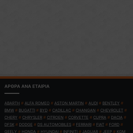
ΑΡΘΡΑ ΑΝΑ ΕΤΑΙΡΙΑ
ABARTH
#
ALFA ROMEO
#
ASTON MARTIN
#
AUDI
#
BENTLEY
#
BMW
#
BUGATTI
#
BYD
#
CADILLAC
#
CHANGAN
#
CHEVROLET
#
CHERY
#
CHRYSLER
#
CITROEN
#
CORVETTE
#
CUPRA
#
DACIA
#
DFSK
#
DODGE
#
DS AUTOMOBILES
#
FERRARI
#
FIAT
#
FORD
#
GEELY
#
HONDA
#
HYUNDAI
#
INFINITI
#
JAGUAR
#
JEEP
#
KGM