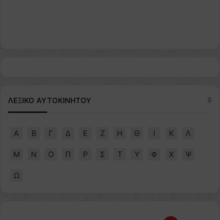
ΛΕΞΙΚΟ ΑΥΤΟΚΙΝΗΤΟΥ
Α
Β
Γ
Δ
Ε
Ζ
Η
Θ
Ι
Κ
Λ
Μ
Ν
Ο
Π
Ρ
Σ
Τ
Υ
Φ
Χ
Ψ
Ω