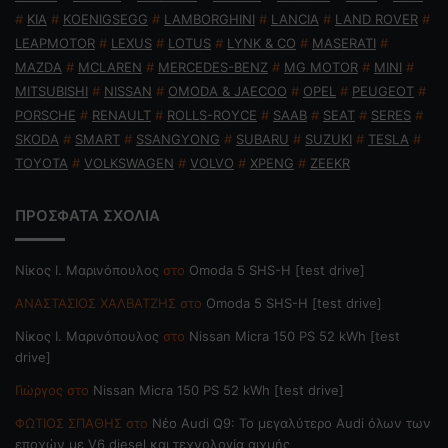
#
KIA
#
KOENIGSEGG
#
LAMBORGHINI
#
LANCIA
#
LAND ROVER
#
LEAPMOTOR
#
LEXUS
#
LOTUS
#
LYNK & CO
#
MASERATI
#
MAZDA
#
MCLAREN
#
MERCEDES-BENZ
#
MG MOTOR
#
MINI
#
MITSUBISHI
#
NISSAN
#
OMODA & JAECOO
#
OPEL
#
PEUGEOT
#
PORSCHE
#
RENAULT
#
ROLLS-ROYCE
#
SAAB
#
SEAT
#
SERES
#
SKODA
#
SMART
#
SSANGYONG
#
SUBARU
#
SUZUKI
#
TESLA
#
TOYOTA
#
VOLKSWAGEN
#
VOLVO
#
XPENG
#
ZEEKR
ΠΡΟΣΦΑΤΑ ΣΧΟΛΙΑ
Nίκος Ι. Mαρινόπουλος
στο
Omoda 5 SHS-H [test drive]
ΑΝΑΣΤΑΣΙΟΣ ΧΑΛΒΑΤΖΗΣ
στο
Omoda 5 SHS-H [test drive]
Nίκος Ι. Mαρινόπουλος
στο
Nissan Micra 150 PS 52 kWh [test
drive]
Γιώργος
στο
Nissan Micra 150 PS 52 kWh [test drive]
ΦΩΤΙΟΣ ΣΠΑΘΗΣ
στο
Νέο Audi Q9: Το μεγαλύτερο Audi όλων των
εποχών με V6 diesel και τεχνολογία αιχμής