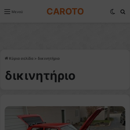
CAROTO
Switch
Α
Μενού
Κύρια σελίδα
>
δικινητήριο
δικινητήριο