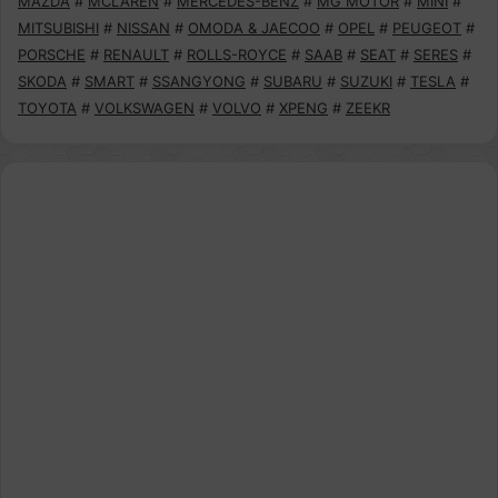
MAZDA
#
MCLAREN
#
MERCEDES-BENZ
#
MG MOTOR
#
MINI
#
MITSUBISHI
#
NISSAN
#
OMODA & JAECOO
#
OPEL
#
PEUGEOT
#
PORSCHE
#
RENAULT
#
ROLLS-ROYCE
#
SAAB
#
SEAT
#
SERES
#
SKODA
#
SMART
#
SSANGYONG
#
SUBARU
#
SUZUKI
#
TESLA
#
TOYOTA
#
VOLKSWAGEN
#
VOLVO
#
XPENG
#
ZEEKR