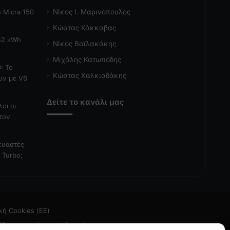
 Micra 150
Νίκος Ι. Μαρινόπουλος
Κώστας Κάκκαβας
 52 kWh
Νίκος Βαϊλακάκης
Μιχάλης Κατωπόδης
: Το
Κώστας Χαλκιαδάκης
ών με V6
Δείτε το κανάλι μας
λοι οι
τον
κευαστές
 Turbo;
κή Cookies (ΕΕ)
άδεια
- email: caroto@caroto.gr