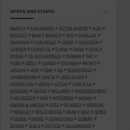
ΑΡΘΡΑ ΑΝΑ ΕΤΑΙΡΙΑ
ABARTH
#
ALFA ROMEO
#
ASTON MARTIN
#
AUDI
#
BENTLEY
#
BMW
#
BUGATTI
#
BYD
#
CADILLAC
#
CHANGAN
#
CHEVROLET
#
CHERY
#
CHRYSLER
#
CITROEN
#
CORVETTE
#
CUPRA
#
DACIA
#
DFSK
#
DODGE
#
DS AUTOMOBILES
#
FERRARI
#
FIAT
#
FORD
#
GEELY
#
HONDA
#
HYUNDAI
#
INFINITI
#
JAGUAR
#
JEEP
#
KGM
#
KIA
#
KOENIGSEGG
#
LAMBORGHINI
#
LANCIA
#
LAND ROVER
#
LEAPMOTOR
#
LEXUS
#
LOTUS
#
LYNK & CO
#
MASERATI
#
MAZDA
#
MCLAREN
#
MERCEDES-BENZ
#
MG MOTOR
#
MINI
#
MITSUBISHI
#
NISSAN
#
OMODA & JAECOO
#
OPEL
#
PEUGEOT
#
PORSCHE
#
RENAULT
#
ROLLS-ROYCE
#
SAAB
#
SEAT
#
SERES
#
SKODA
#
SMART
#
SSANGYONG
#
SUBARU
#
SUZUKI
#
TESLA
#
TOYOTA
#
VOLKSWAGEN
#