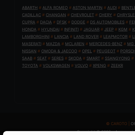
ABARTH
#
ALFA ROMEO
#
ASTON MARTIN
#
AUDI
#
BENTL
CADILLAC
#
CHANGAN
#
CHEVROLET
#
CHERY
#
CHRYSLE
CUPRA
#
DACIA
#
DFSK
#
DODGE
#
DS AUTOMOBILES
#
FE
HONDA
#
HYUNDAI
#
INFINITI
#
JAGUAR
#
JEEP
#
KGM
#
K
LAMBORGHINI
#
LANCIA
#
LAND ROVER
#
LEAPMOTOR
#
L
MASERATI
#
MAZDA
#
MCLAREN
#
MERCEDES-BENZ
#
MG
NISSAN
#
OMODA & JAECOO
#
OPEL
#
PEUGEOT
#
PORSC
SAAB
#
SEAT
#
SERES
#
SKODA
#
SMART
#
SSANGYONG
#
TOYOTA
#
VOLKSWAGEN
#
VOLVO
#
XPENG
#
ZEEKR
© CAROTO |
Ο
Copyright © 2025 - Απαγορεύε