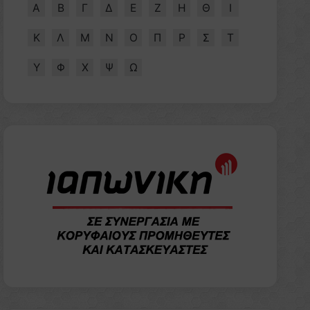
Α
Β
Γ
Δ
Ε
Ζ
Η
Θ
Ι
Κ
Λ
Μ
Ν
Ο
Π
Ρ
Σ
Τ
Υ
Φ
Χ
Ψ
Ω