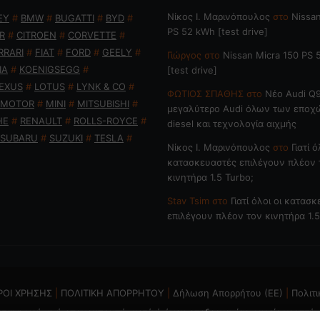
Nίκος Ι. Mαρινόπουλος
στο
Nissan
EY
#
BMW
#
BUGATTI
#
BYD
#
PS 52 kWh [test drive]
R
#
CITROEN
#
CORVETTE
#
RRARI
#
FIAT
#
FORD
#
GEELY
#
Γιώργος
στο
Nissan Micra 150 PS
IA
#
KOENIGSEGG
#
[test drive]
EXUS
#
LOTUS
#
LYNK & CO
#
ΦΩΤΙΟΣ ΣΠΑΘΗΣ
στο
Νέο Audi Q9
 MOTOR
#
MINI
#
MITSUBISHI
#
μεγαλύτερο Audi όλων των εποχ
HE
#
RENAULT
#
ROLLS-ROYCE
#
diesel και τεχνολογία αιχμής
SUBARU
#
SUZUKI
#
TESLA
#
Nίκος Ι. Mαρινόπουλος
στο
Γιατί ό
κατασκευαστές επιλέγουν πλέον 
κινητήρα 1.5 Turbo;
Stav Tsim
στο
Γιατί όλοι οι κατασ
επιλέγουν πλέον τον κινητήρα 1.5
ΡΟΙ ΧΡΗΣΗΣ
|
ΠΟΛΙΤΙΚΗ ΑΠΟΡΡΗΤΟΥ
|
Δήλωση Απορρήτου (ΕΕ)
|
Πολιτι
ται η χρήση ή επανεκπομπή, μετά ή άνευ επεξεργασίας, χωρίς γραπτή 