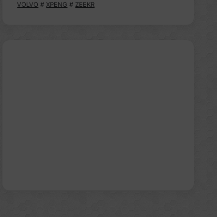
VOLVO
#
XPENG
#
ZEEKR