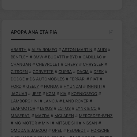
ΑΡΘΡΑ ΑΝΑ ΕΤΑΙΡΙΑ
ABARTH
#
ALFA ROMEO
#
ASTON MARTIN
#
AUDI
#
BENTLEY
#
BMW
#
BUGATTI
#
BYD
#
CADILLAC
#
CHANGAN
#
CHEVROLET
#
CHERY
#
CHRYSLER
#
CITROEN
#
CORVETTE
#
CUPRA
#
DACIA
#
DFSK
#
DODGE
#
DS AUTOMOBILES
#
FERRARI
#
FIAT
#
FORD
#
GEELY
#
HONDA
#
HYUNDAI
#
INFINITI
#
JAGUAR
#
JEEP
#
KGM
#
KIA
#
KOENIGSEGG
#
LAMBORGHINI
#
LANCIA
#
LAND ROVER
#
LEAPMOTOR
#
LEXUS
#
LOTUS
#
LYNK & CO
#
MASERATI
#
MAZDA
#
MCLAREN
#
MERCEDES-BENZ
#
MG MOTOR
#
MINI
#
MITSUBISHI
#
NISSAN
#
OMODA & JAECOO
#
OPEL
#
PEUGEOT
#
PORSCHE