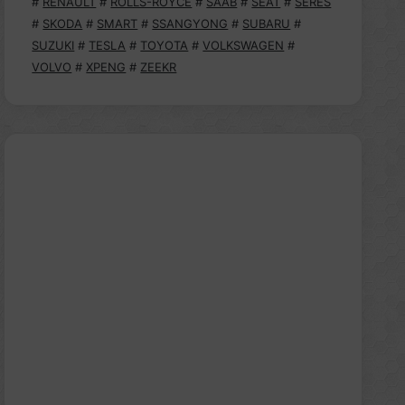
#
RENAULT
#
ROLLS-ROYCE
#
SAAB
#
SEAT
#
SERES
#
SKODA
#
SMART
#
SSANGYONG
#
SUBARU
#
SUZUKI
#
TESLA
#
TOYOTA
#
VOLKSWAGEN
#
VOLVO
#
XPENG
#
ZEEKR