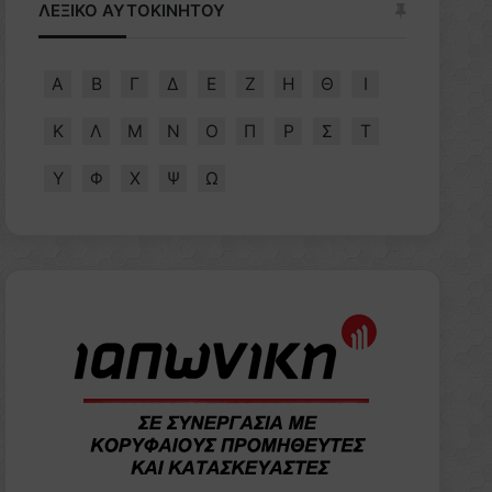
ΛΕΞΙΚΟ ΑΥΤΟΚΙΝΗΤΟΥ
Α
Β
Γ
Δ
Ε
Ζ
Η
Θ
Ι
Κ
Λ
Μ
Ν
Ο
Π
Ρ
Σ
Τ
Υ
Φ
Χ
Ψ
Ω