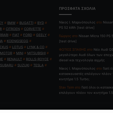
ΠΡΟΣΦΑΤΑ ΣΧΟΛΙΑ
Nίκος Ι. Mαρινόπουλος
στο
Nissan
EY
#
BMW
#
BUGATTI
#
BYD
#
PS 52 kWh [test drive]
R
#
CITROEN
#
CORVETTE
#
RRARI
#
FIAT
#
FORD
#
GEELY
#
Γιώργος
στο
Nissan Micra 150 PS
IA
#
KOENIGSEGG
#
[test drive]
EXUS
#
LOTUS
#
LYNK & CO
#
ΦΩΤΙΟΣ ΣΠΑΘΗΣ
στο
Νέο Audi Q9
 MOTOR
#
MINI
#
MITSUBISHI
#
μεγαλύτερο Audi όλων των εποχ
HE
#
RENAULT
#
ROLLS-ROYCE
#
diesel και τεχνολογία αιχμής
SUBARU
#
SUZUKI
#
TESLA
#
Nίκος Ι. Mαρινόπουλος
στο
Γιατί ό
κατασκευαστές επιλέγουν πλέον 
κινητήρα 1.5 Turbo;
Stav Tsim
στο
Γιατί όλοι οι κατασ
επιλέγουν πλέον τον κινητήρα 1.5