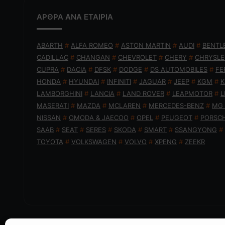
ΑΡΘΡΑ ΑΝΑ ΕΤΑΙΡΙΑ
ABARTH
#
ALFA ROMEO
#
ASTON MARTIN
#
AUDI
#
BENTL
CADILLAC
#
CHANGAN
#
CHEVROLET
#
CHERY
#
CHRYSLE
CUPRA
#
DACIA
#
DFSK
#
DODGE
#
DS AUTOMOBILES
#
FE
HONDA
#
HYUNDAI
#
INFINITI
#
JAGUAR
#
JEEP
#
KGM
#
K
LAMBORGHINI
#
LANCIA
#
LAND ROVER
#
LEAPMOTOR
#
L
MASERATI
#
MAZDA
#
MCLAREN
#
MERCEDES-BENZ
#
MG
NISSAN
#
OMODA & JAECOO
#
OPEL
#
PEUGEOT
#
PORSC
SAAB
#
SEAT
#
SERES
#
SKODA
#
SMART
#
SSANGYONG
#
TOYOTA
#
VOLKSWAGEN
#
VOLVO
#
XPENG
#
ZEEKR