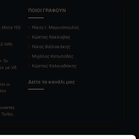
ΠΟΙΟΙ ΓΡΑΦΟΥΝ
 Micra 150
Νίκος Ι. Μαρινόπουλος
Κώστας Κάκκαβας
 52 kWh
Νίκος Βαϊλακάκης
Μιχάλης Κατωπόδης
: Το
Κώστας Χαλκιαδάκης
ών με V6
Δείτε το κανάλι μας
λοι οι
τον
κευαστές
 Turbo;