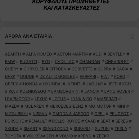
ΑΡΘΡΑ ΑΝΑ ΕΤΑΙΡΙΑ
ABARTH
#
ALFA ROMEO
#
ASTON MARTIN
#
AUDI
#
BENTLEY
#
BMW
#
BUGATTI
#
BYD
#
CADILLAC
#
CHANGAN
#
CHEVROLET
#
CHERY
#
CHRYSLER
#
CITROEN
#
CORVETTE
#
CUPRA
#
DACIA
#
DFSK
#
DODGE
#
DS AUTOMOBILES
#
FERRARI
#
FIAT
#
FORD
#
GEELY
#
HONDA
#
HYUNDAI
#
INFINITI
#
JAGUAR
#
JEEP
#
KGM
#
KIA
#
KOENIGSEGG
#
LAMBORGHINI
#
LANCIA
#
LAND ROVER
#
LEAPMOTOR
#
LEXUS
#
LOTUS
#
LYNK & CO
#
MASERATI
#
MAZDA
#
MCLAREN
#
MERCEDES-BENZ
#
MG MOTOR
#
MINI
#
MITSUBISHI
#
NISSAN
#
OMODA & JAECOO
#
OPEL
#
PEUGEOT
#
PORSCHE
#
RENAULT
#
ROLLS-ROYCE
#
SAAB
#
SEAT
#
SERES
#
SKODA
#
SMART
#
SSANGYONG
#
SUBARU
#
SUZUKI
#
TESLA
#
TOYOTA
#
VOLKSWAGEN
#
VOLVO
#
XPENG
#
ZEEKR