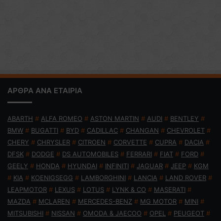
ΑΡΘΡΑ ΑΝΑ ΕΤΑΙΡΙΑ
ABARTH
#
ALFA ROMEO
#
ASTON MARTIN
#
AUDI
#
BENTLEY
#
BMW
#
BUGATTI
#
BYD
#
CADILLAC
#
CHANGAN
#
CHEVROLET
#
CHERY
#
CHRYSLER
#
CITROEN
#
CORVETTE
#
CUPRA
#
DACIA
#
DFSK
#
DODGE
#
DS AUTOMOBILES
#
FERRARI
#
FIAT
#
FORD
#
GEELY
#
HONDA
#
HYUNDAI
#
INFINITI
#
JAGUAR
#
JEEP
#
KGM
#
KIA
#
KOENIGSEGG
#
LAMBORGHINI
#
LANCIA
#
LAND ROVER
#
LEAPMOTOR
#
LEXUS
#
LOTUS
#
LYNK & CO
#
MASERATI
#
MAZDA
#
MCLAREN
#
MERCEDES-BENZ
#
MG MOTOR
#
MINI
#
MITSUBISHI
#
NISSAN
#
OMODA & JAECOO
#
OPEL
#
PEUGEOT
#