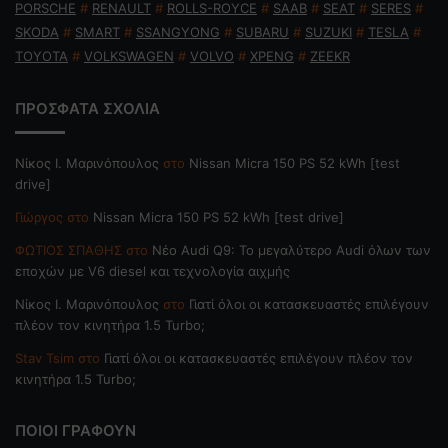
PORSCHE
#
RENAULT
#
ROLLS-ROYCE
#
SAAB
#
SEAT
#
SERES
#
SKODA
#
SMART
#
SSANGYONG
#
SUBARU
#
SUZUKI
#
TESLA
#
TOYOTA
#
VOLKSWAGEN
#
VOLVO
#
XPENG
#
ZEEKR
ΠΡΟΣΦΑΤΑ ΣΧΟΛΙΑ
Nίκος Ι. Mαρινόπουλος
στο
Nissan Micra 150 PS 52 kWh [test
drive]
Γιώργος
στο
Nissan Micra 150 PS 52 kWh [test drive]
ΦΩΤΙΟΣ ΣΠΑΘΗΣ
στο
Νέο Audi Q9: Το μεγαλύτερο Audi όλων των
εποχών με V6 diesel και τεχνολογία αιχμής
Nίκος Ι. Mαρινόπουλος
στο
Γιατί όλοι οι κατασκευαστές επιλέγουν
πλέον τον κινητήρα 1.5 Turbo;
Stav Tsim
στο
Γιατί όλοι οι κατασκευαστές επιλέγουν πλέον τον
κινητήρα 1.5 Turbo;
ΠΟΙΟΙ ΓΡΑΦΟΥΝ