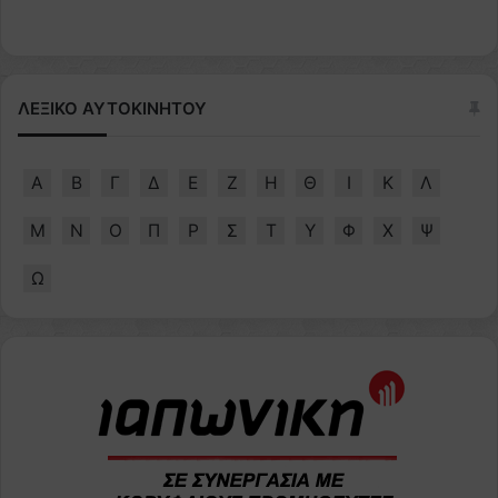
ΛΕΞΙΚΟ ΑΥΤΟΚΙΝΗΤΟΥ
Α
Β
Γ
Δ
Ε
Ζ
Η
Θ
Ι
Κ
Λ
Μ
Ν
Ο
Π
Ρ
Σ
Τ
Υ
Φ
Χ
Ψ
Ω