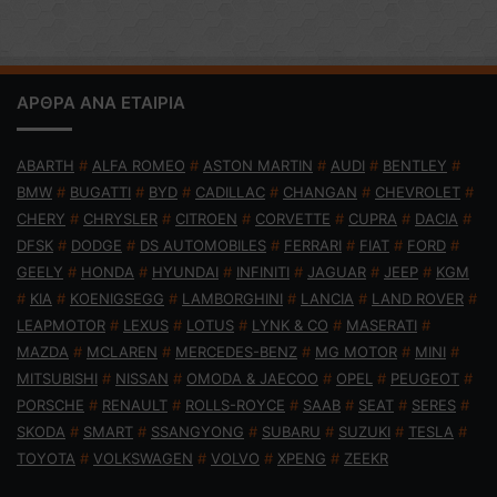
ΑΡΘΡΑ ΑΝΑ ΕΤΑΙΡΙΑ
ABARTH
#
ALFA ROMEO
#
ASTON MARTIN
#
AUDI
#
BENTLEY
#
BMW
#
BUGATTI
#
BYD
#
CADILLAC
#
CHANGAN
#
CHEVROLET
#
CHERY
#
CHRYSLER
#
CITROEN
#
CORVETTE
#
CUPRA
#
DACIA
#
DFSK
#
DODGE
#
DS AUTOMOBILES
#
FERRARI
#
FIAT
#
FORD
#
GEELY
#
HONDA
#
HYUNDAI
#
INFINITI
#
JAGUAR
#
JEEP
#
KGM
#
KIA
#
KOENIGSEGG
#
LAMBORGHINI
#
LANCIA
#
LAND ROVER
#
LEAPMOTOR
#
LEXUS
#
LOTUS
#
LYNK & CO
#
MASERATI
#
MAZDA
#
MCLAREN
#
MERCEDES-BENZ
#
MG MOTOR
#
MINI
#
MITSUBISHI
#
NISSAN
#
OMODA & JAECOO
#
OPEL
#
PEUGEOT
#
PORSCHE
#
RENAULT
#
ROLLS-ROYCE
#
SAAB
#
SEAT
#
SERES
#
SKODA
#
SMART
#
SSANGYONG
#
SUBARU
#
SUZUKI
#
TESLA
#
TOYOTA
#
VOLKSWAGEN
#
VOLVO
#
XPENG
#
ZEEKR