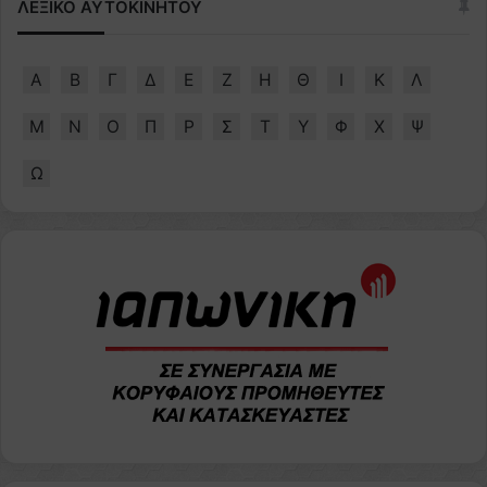
ΛΕΞΙΚΟ ΑΥΤΟΚΙΝΗΤΟΥ
Α
Β
Γ
Δ
Ε
Ζ
Η
Θ
Ι
Κ
Λ
Μ
Ν
Ο
Π
Ρ
Σ
Τ
Υ
Φ
Χ
Ψ
Ω