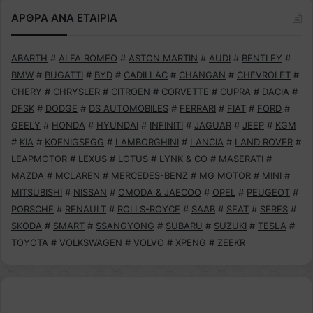
ΑΡΘΡΑ ΑΝΑ ΕΤΑΙΡΙΑ
ABARTH
#
ALFA ROMEO
#
ASTON MARTIN
#
AUDI
#
BENTLEY
#
BMW
#
BUGATTI
#
BYD
#
CADILLAC
#
CHANGAN
#
CHEVROLET
#
CHERY
#
CHRYSLER
#
CITROEN
#
CORVETTE
#
CUPRA
#
DACIA
#
DFSK
#
DODGE
#
DS AUTOMOBILES
#
FERRARI
#
FIAT
#
FORD
#
GEELY
#
HONDA
#
HYUNDAI
#
INFINITI
#
JAGUAR
#
JEEP
#
KGM
#
KIA
#
KOENIGSEGG
#
LAMBORGHINI
#
LANCIA
#
LAND ROVER
#
LEAPMOTOR
#
LEXUS
#
LOTUS
#
LYNK & CO
#
MASERATI
#
MAZDA
#
MCLAREN
#
MERCEDES-BENZ
#
MG MOTOR
#
MINI
#
MITSUBISHI
#
NISSAN
#
OMODA & JAECOO
#
OPEL
#
PEUGEOT
#
PORSCHE
#
RENAULT
#
ROLLS-ROYCE
#
SAAB
#
SEAT
#
SERES
#
SKODA
#
SMART
#
SSANGYONG
#
SUBARU
#
SUZUKI
#
TESLA
#
TOYOTA
#
VOLKSWAGEN
#
VOLVO
#
XPENG
#
ZEEKR