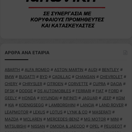
ΑΡΘΡΑ ΑΝΑ ΕΤΑΙΡΙΑ
ABARTH
#
ALFA ROMEO
#
ASTON MARTIN
#
AUDI
#
BENTLEY
#
BMW
#
BUGATTI
#
BYD
#
CADILLAC
#
CHANGAN
#
CHEVROLET
#
CHERY
#
CHRYSLER
#
CITROEN
#
CORVETTE
#
CUPRA
#
DACIA
#
DFSK
#
DODGE
#
DS AUTOMOBILES
#
FERRARI
#
FIAT
#
FORD
#
GEELY
#
HONDA
#
HYUNDAI
#
INFINITI
#
JAGUAR
#
JEEP
#
KGM
#
KIA
#
KOENIGSEGG
#
LAMBORGHINI
#
LANCIA
#
LAND ROVER
#
LEAPMOTOR
#
LEXUS
#
LOTUS
#
LYNK & CO
#
MASERATI
#
MAZDA
#
MCLAREN
#
MERCEDES-BENZ
#
MG MOTOR
#
MINI
#
MITSUBISHI
#
NISSAN
#
OMODA & JAECOO
#
OPEL
#
PEUGEOT
#