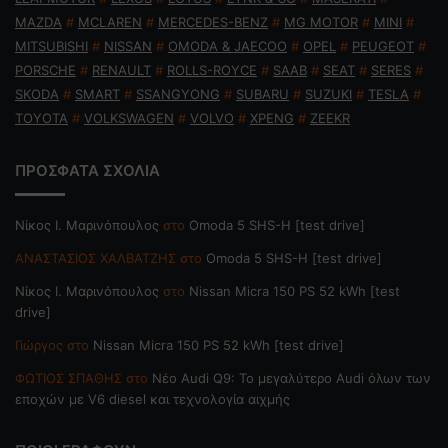
MAZDA
#
MCLAREN
#
MERCEDES-BENZ
#
MG MOTOR
#
MINI
#
MITSUBISHI
#
NISSAN
#
OMODA & JAECOO
#
OPEL
#
PEUGEOT
#
PORSCHE
#
RENAULT
#
ROLLS-ROYCE
#
SAAB
#
SEAT
#
SERES
#
SKODA
#
SMART
#
SSANGYONG
#
SUBARU
#
SUZUKI
#
TESLA
#
TOYOTA
#
VOLKSWAGEN
#
VOLVO
#
XPENG
#
ZEEKR
ΠΡΟΣΦΑΤΑ ΣΧΟΛΙΑ
Nίκος Ι. Mαρινόπουλος
στο
Omoda 5 SHS-H [test drive]
ΑΝΑΣΤΑΣΙΟΣ ΧΑΛΒΑΤΖΗΣ
στο
Omoda 5 SHS-H [test drive]
Nίκος Ι. Mαρινόπουλος
στο
Nissan Micra 150 PS 52 kWh [test
drive]
Γιώργος
στο
Nissan Micra 150 PS 52 kWh [test drive]
ΦΩΤΙΟΣ ΣΠΑΘΗΣ
στο
Νέο Audi Q9: Το μεγαλύτερο Audi όλων των
εποχών με V6 diesel και τεχνολογία αιχμής