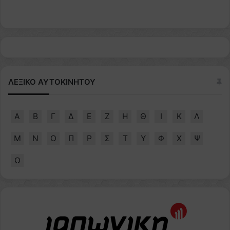
ΛΕΞΙΚΟ ΑΥΤΟΚΙΝΗΤΟΥ
Α
Β
Γ
Δ
Ε
Ζ
Η
Θ
Ι
Κ
Λ
Μ
Ν
Ο
Π
Ρ
Σ
Τ
Υ
Φ
Χ
Ψ
Ω