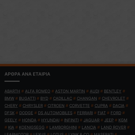
ΑΡΘΡΑ ΑΝΑ ΕΤΑΙΡΙΑ
ABARTH
#
ALFA ROMEO
#
ASTON MARTIN
#
AUDI
#
BENTLEY
#
BMW
#
BUGATTI
#
BYD
#
CADILLAC
#
CHANGAN
#
CHEVROLET
#
CHERY
#
CHRYSLER
#
CITROEN
#
CORVETTE
#
CUPRA
#
DACIA
#
DFSK
#
DODGE
#
DS AUTOMOBILES
#
FERRARI
#
FIAT
#
FORD
#
GEELY
#
HONDA
#
HYUNDAI
#
INFINITI
#
JAGUAR
#
JEEP
#
KGM
#
KIA
#
KOENIGSEGG
#
LAMBORGHINI
#
LANCIA
#
LAND ROVER
#
LEAPMOTOR
#
LEXUS
#
LOTUS
#
LYNK & CO
#
MASERATI
#