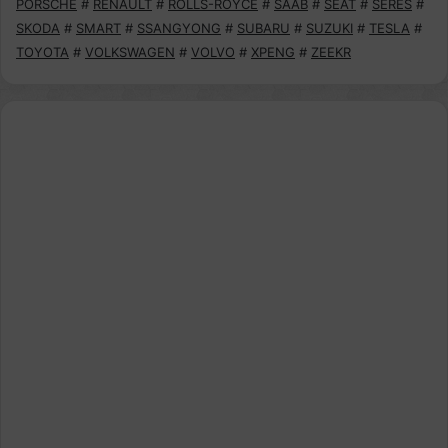
PORSCHE
#
RENAULT
#
ROLLS-ROYCE
#
SAAB
#
SEAT
#
SERES
#
SKODA
#
SMART
#
SSANGYONG
#
SUBARU
#
SUZUKI
#
TESLA
#
TOYOTA
#
VOLKSWAGEN
#
VOLVO
#
XPENG
#
ZEEKR