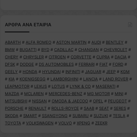
ΑΡΘΡΑ ΑΝΑ ΕΤΑΙΡΙΑ
ABARTH
#
ALFA ROMEO
#
ASTON MARTIN
#
AUDI
#
BENTLEY
#
BMW
#
BUGATTI
#
BYD
#
CADILLAC
#
CHANGAN
#
CHEVROLET
#
CHERY
#
CHRYSLER
#
CITROEN
#
CORVETTE
#
CUPRA
#
DACIA
#
DFSK
#
DODGE
#
DS AUTOMOBILES
#
FERRARI
#
FIAT
#
FORD
#
GEELY
#
HONDA
#
HYUNDAI
#
INFINITI
#
JAGUAR
#
JEEP
#
KGM
#
KIA
#
KOENIGSEGG
#
LAMBORGHINI
#
LANCIA
#
LAND ROVER
#
LEAPMOTOR
#
LEXUS
#
LOTUS
#
LYNK & CO
#
MASERATI
#
MAZDA
#
MCLAREN
#
MERCEDES-BENZ
#
MG MOTOR
#
MINI
#
MITSUBISHI
#
NISSAN
#
OMODA & JAECOO
#
OPEL
#
PEUGEOT
#
PORSCHE
#
RENAULT
#
ROLLS-ROYCE
#
SAAB
#
SEAT
#
SERES
#
SKODA
#
SMART
#
SSANGYONG
#
SUBARU
#
SUZUKI
#
TESLA
#
TOYOTA
#
VOLKSWAGEN
#
VOLVO
#
XPENG
#
ZEEKR