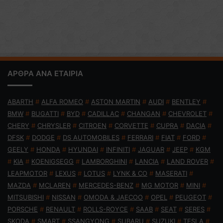
ΑΡΘΡΑ ΑΝΑ ΕΤΑΙΡΙΑ
ABARTH
#
ALFA ROMEO
#
ASTON MARTIN
#
AUDI
#
BENTLEY
#
BMW
#
BUGATTI
#
BYD
#
CADILLAC
#
CHANGAN
#
CHEVROLET
#
CHERY
#
CHRYSLER
#
CITROEN
#
CORVETTE
#
CUPRA
#
DACIA
#
DFSK
#
DODGE
#
DS AUTOMOBILES
#
FERRARI
#
FIAT
#
FORD
#
GEELY
#
HONDA
#
HYUNDAI
#
INFINITI
#
JAGUAR
#
JEEP
#
KGM
#
KIA
#
KOENIGSEGG
#
LAMBORGHINI
#
LANCIA
#
LAND ROVER
#
LEAPMOTOR
#
LEXUS
#
LOTUS
#
LYNK & CO
#
MASERATI
#
MAZDA
#
MCLAREN
#
MERCEDES-BENZ
#
MG MOTOR
#
MINI
#
MITSUBISHI
#
NISSAN
#
OMODA & JAECOO
#
OPEL
#
PEUGEOT
#
PORSCHE
#
RENAULT
#
ROLLS-ROYCE
#
SAAB
#
SEAT
#
SERES
#
SKODA
#
SMART
#
SSANGYONG
#
SUBARU
#
SUZUKI
#
TESLA
#