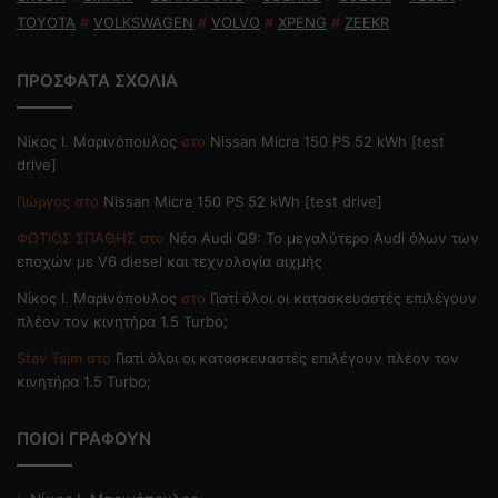
TOYOTA
#
VOLKSWAGEN
#
VOLVO
#
XPENG
#
ZEEKR
ΠΡΟΣΦΑΤΑ ΣΧΟΛΙΑ
Nίκος Ι. Mαρινόπουλος
στο
Nissan Micra 150 PS 52 kWh [test
drive]
Γιώργος
στο
Nissan Micra 150 PS 52 kWh [test drive]
ΦΩΤΙΟΣ ΣΠΑΘΗΣ
στο
Νέο Audi Q9: Το μεγαλύτερο Audi όλων των
εποχών με V6 diesel και τεχνολογία αιχμής
Nίκος Ι. Mαρινόπουλος
στο
Γιατί όλοι οι κατασκευαστές επιλέγουν
πλέον τον κινητήρα 1.5 Turbo;
Stav Tsim
στο
Γιατί όλοι οι κατασκευαστές επιλέγουν πλέον τον
κινητήρα 1.5 Turbo;
ΠΟΙΟΙ ΓΡΑΦΟΥΝ