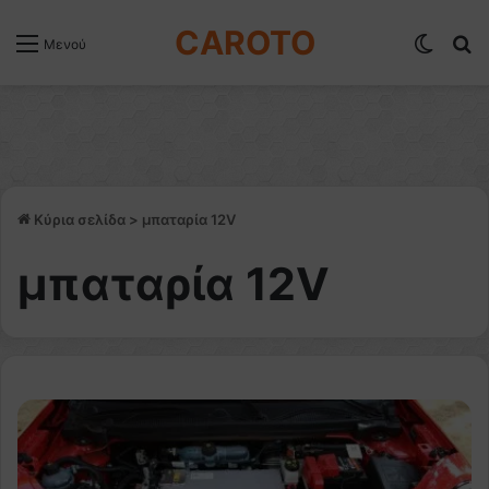
CAROTO
Switch
Α
Μενού
Κύρια σελίδα
>
μπαταρία 12V
μπαταρία 12V