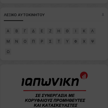
ΛΕΞΙΚΟ ΑΥΤΟΚΙΝΗΤΟΥ
Α
Β
Γ
Δ
Ε
Ζ
Η
Θ
Ι
Κ
Λ
Μ
Ν
Ο
Π
Ρ
Σ
Τ
Υ
Φ
Χ
Ψ
Ω