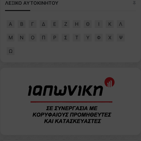
ΛΕΞΙΚΟ ΑΥΤΟΚΙΝΗΤΟΥ
Α
Β
Γ
Δ
Ε
Ζ
Η
Θ
Ι
Κ
Λ
Μ
Ν
Ο
Π
Ρ
Σ
Τ
Υ
Φ
Χ
Ψ
Ω