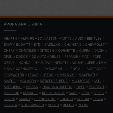
ΑΡΘΡΑ ΑΝΑ ΕΤΑΙΡΙΑ
ABARTH
#
ALFA ROMEO
#
ASTON MARTIN
#
AUDI
#
BENTLEY
#
BMW
#
BUGATTI
#
BYD
#
CADILLAC
#
CHANGAN
#
CHEVROLET
#
CHERY
#
CHRYSLER
#
CITROEN
#
CORVETTE
#
CUPRA
#
DACIA
#
DFSK
#
DODGE
#
DS AUTOMOBILES
#
FERRARI
#
FIAT
#
FORD
#
GEELY
#
HONDA
#
HYUNDAI
#
INFINITI
#
JAGUAR
#
JEEP
#
KGM
#
KIA
#
KOENIGSEGG
#
LAMBORGHINI
#
LANCIA
#
LAND ROVER
#
LEAPMOTOR
#
LEXUS
#
LOTUS
#
LYNK & CO
#
MASERATI
#
MAZDA
#
MCLAREN
#
MERCEDES-BENZ
#
MG MOTOR
#
MINI
#
MITSUBISHI
#
NISSAN
#
OMODA & JAECOO
#
OPEL
#
PEUGEOT
#
PORSCHE
#
RENAULT
#
ROLLS-ROYCE
#
SAAB
#
SEAT
#
SERES
#
SKODA
#
SMART
#
SSANGYONG
#
SUBARU
#
SUZUKI
#
TESLA
#
TOYOTA
#
VOLKSWAGEN
#
VOLVO
#
XPENG
#
ZEEKR