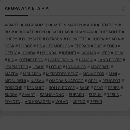
ΑΡΘΡΑ ΑΝΑ ΕΤΑΙΡΙΑ
ABARTH
#
ALFA ROMEO
#
ASTON MARTIN
#
AUDI
#
BENTLEY
#
BMW
#
BUGATTI
#
BYD
#
CADILLAC
#
CHANGAN
#
CHEVROLET
#
CHERY
#
CHRYSLER
#
CITROEN
#
CORVETTE
#
CUPRA
#
DACIA
#
DFSK
#
DODGE
#
DS AUTOMOBILES
#
FERRARI
#
FIAT
#
FORD
#
GEELY
#
HONDA
#
HYUNDAI
#
INFINITI
#
JAGUAR
#
JEEP
#
KGM
#
KIA
#
KOENIGSEGG
#
LAMBORGHINI
#
LANCIA
#
LAND ROVER
#
LEAPMOTOR
#
LEXUS
#
LOTUS
#
LYNK & CO
#
MASERATI
#
MAZDA
#
MCLAREN
#
MERCEDES-BENZ
#
MG MOTOR
#
MINI
#
MITSUBISHI
#
NISSAN
#
OMODA & JAECOO
#
OPEL
#
PEUGEOT
#
PORSCHE
#
RENAULT
#
ROLLS-ROYCE
#
SAAB
#
SEAT
#
SERES
#
SKODA
#
SMART
#
SSANGYONG
#
SUBARU
#
SUZUKI
#
TESLA
#
TOYOTA
#
VOLKSWAGEN
#
VOLVO
#
XPENG
#
ZEEKR