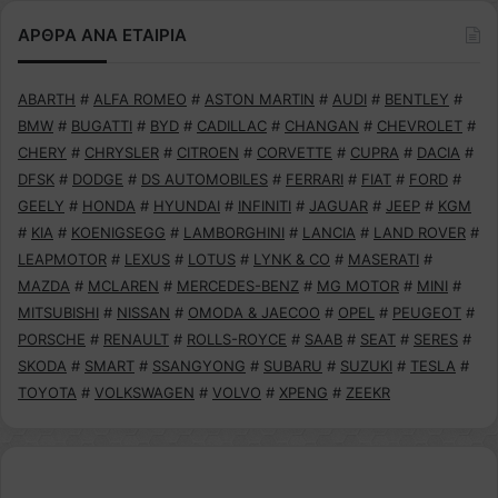
ΑΡΘΡΑ ΑΝΑ ΕΤΑΙΡΙΑ
ABARTH
#
ALFA ROMEO
#
ASTON MARTIN
#
AUDI
#
BENTLEY
#
BMW
#
BUGATTI
#
BYD
#
CADILLAC
#
CHANGAN
#
CHEVROLET
#
CHERY
#
CHRYSLER
#
CITROEN
#
CORVETTE
#
CUPRA
#
DACIA
#
DFSK
#
DODGE
#
DS AUTOMOBILES
#
FERRARI
#
FIAT
#
FORD
#
GEELY
#
HONDA
#
HYUNDAI
#
INFINITI
#
JAGUAR
#
JEEP
#
KGM
#
KIA
#
KOENIGSEGG
#
LAMBORGHINI
#
LANCIA
#
LAND ROVER
#
LEAPMOTOR
#
LEXUS
#
LOTUS
#
LYNK & CO
#
MASERATI
#
MAZDA
#
MCLAREN
#
MERCEDES-BENZ
#
MG MOTOR
#
MINI
#
MITSUBISHI
#
NISSAN
#
OMODA & JAECOO
#
OPEL
#
PEUGEOT
#
PORSCHE
#
RENAULT
#
ROLLS-ROYCE
#
SAAB
#
SEAT
#
SERES
#
SKODA
#
SMART
#
SSANGYONG
#
SUBARU
#
SUZUKI
#
TESLA
#
TOYOTA
#
VOLKSWAGEN
#
VOLVO
#
XPENG
#
ZEEKR