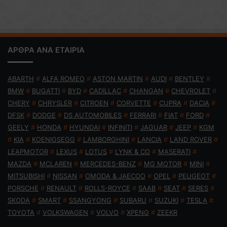
ΑΡΘΡΑ ΑΝΑ ΕΤΑΙΡΙΑ
ABARTH
#
ALFA ROMEO
#
ASTON MARTIN
#
AUDI
#
BENTLEY
#
BMW
#
BUGATTI
#
BYD
#
CADILLAC
#
CHANGAN
#
CHEVROLET
#
CHERY
#
CHRYSLER
#
CITROEN
#
CORVETTE
#
CUPRA
#
DACIA
#
DFSK
#
DODGE
#
DS AUTOMOBILES
#
FERRARI
#
FIAT
#
FORD
#
GEELY
#
HONDA
#
HYUNDAI
#
INFINITI
#
JAGUAR
#
JEEP
#
KGM
#
KIA
#
KOENIGSEGG
#
LAMBORGHINI
#
LANCIA
#
LAND ROVER
#
LEAPMOTOR
#
LEXUS
#
LOTUS
#
LYNK & CO
#
MASERATI
#
MAZDA
#
MCLAREN
#
MERCEDES-BENZ
#
MG MOTOR
#
MINI
#
MITSUBISHI
#
NISSAN
#
OMODA & JAECOO
#
OPEL
#
PEUGEOT
#
PORSCHE
#
RENAULT
#
ROLLS-ROYCE
#
SAAB
#
SEAT
#
SERES
#
SKODA
#
SMART
#
SSANGYONG
#
SUBARU
#
SUZUKI
#
TESLA
#
TOYOTA
#
VOLKSWAGEN
#
VOLVO
#
XPENG
#
ZEEKR