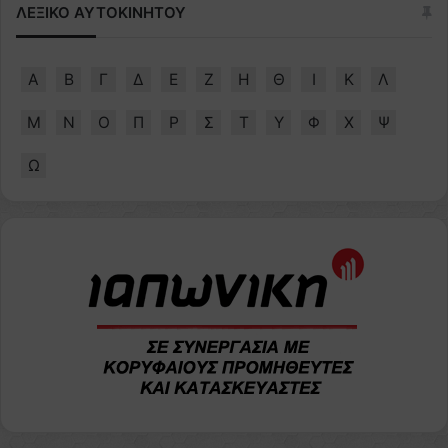
ΛΕΞΙΚΟ ΑΥΤΟΚΙΝΗΤΟΥ
Α
Β
Γ
Δ
Ε
Ζ
Η
Θ
Ι
Κ
Λ
Μ
Ν
Ο
Π
Ρ
Σ
Τ
Υ
Φ
Χ
Ψ
Ω